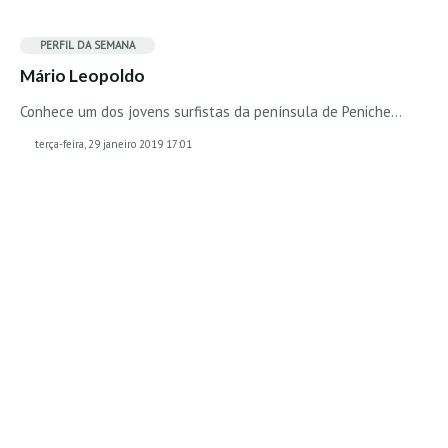
Pedras do Corgo - Melanina HD
Cabo do Mundo HD
PERFIL DA SEMANA
Leça - L'Kodak (Aterro) HD
Mário Leopoldo
Leça da Palmeira HD
Conhece um dos jovens surfistas da península de Peniche…
Leça da Palmeira bar Oscar HD
terça-feira, 29 janeiro 2019 17:01
Matosinhos HD
Matosinhos - Vagas Bar HD
Cabedelo do Porto
Espinho HD
Espinho vista aérea HD
Espinho - Silvalde HD
AVEIRO
Cortegaça (Vila do Surf) HD
Cortegaça Onda Pontão HD
Praia da Barra Norte HD