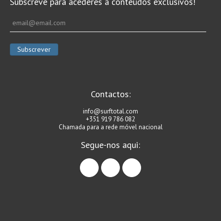
Subscreve para acederes a conteúdos exclusivos!
Contactos:
info@surftotal.com
+351 919 786 082
Chamada para a rede móvel nacional
Segue-nos aqui:
facebook
instagram
linkedin