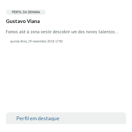
PERFIL DA SEMANA
Gustavo Viana
Fomos até à zona oeste descobrir um dos novos talentos…
quinta-feira, 29 novembro 2018 17:00
Perfil em destaque