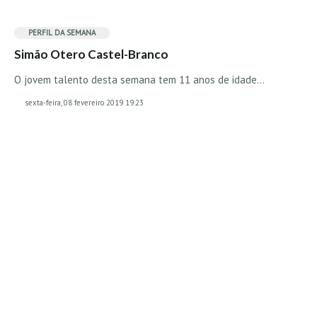
MINHO
PERFIL DA SEMANA
Moledo HD
Simão Otero Castel-Branco
Vila Praia de Âncora HD
O jovem talento desta semana tem 11 anos de idade…
Viana do Castelo HD
sexta-feira, 08 fevereiro 2019 19:23
Viana Pontão HD
Ofir
GRANDE PORTO
Aguçadoura HD
Póvoa de Varzim
Póvoa de Varzim - Ferrari HD
Azurara HD
Praia de Árvore - Areal HD
Mindelo
Mindelo meia laranja HD