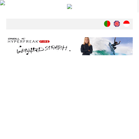
Notícias
Nacionais
Internacionais
Ambiente
Exclusivos
História
INDÚSTRIA
Nacional
Internacional
Exclusivos
Agenda de Eventos
Crónicas
Câmaras & Report