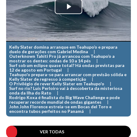
MINHO
Play
Moledo HD
Video
Vila Praia de Âncora HD
Viana do Castelo HD
Viana Pontão HD
Kelly Slater domina arranque em Teahupo’o e prepara
duelo de gerações com Gabriel Medina
Ofir
Outerknown Tahiti Pro já arrancou com Teahupo’o a
mostrar os dentes: ondas de 10 a 14 pés
GRANDE PORTO
Surf sob um eclipse quase total? Há ondas previstas para
12 de agosto em Portugal
Aguçadoura HD
Teahupo'o prepara-se para arrancar com previsão sólida e
Kelly Slater de regresso à competição
Póvoa de Varzim
O Privilégio de rever Kelly Slater em Teahupo'o
Surf no rio? Luís Perloiro vai à descoberta da misteriosa
Póvoa de Varzim - Ferrari HD
onda da Ilha do Rato
Rodrigo Koxa é finalista do Big Wave Challenge e pode
recuperar recorde mundial de ondas gigantes
Azurara HD
John John Florence estreia-se em Bocas del Toro e
encontra tubos perfeitos no Panamá
Praia de Árvore - Areal HD
Mindelo
Mindelo meia laranja HD
VER TODAS