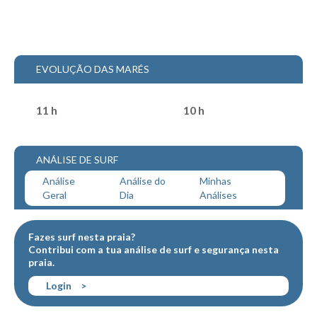
Mira
FIGUEIRA DA FOZ
Praia do Cabedelo HD
EVOLUÇÃO DAS MARÉS
NAZARÉ
Nazaré panoramica praia norte
11 h
10 h
Nazaré HD
Nazaré Praias Sul
ANÁLISE DE SURF
PENICHE
Análise
Análise do
Minhas
Peniche - Consolação Norte HD
Geral
Dia
Análises
Peniche Supertubos HD
SANTA CRUZ
Fazes surf nesta praia?
Contribui com a tua
análise de surf
e
segurança
nesta
Praia do Navio HD
praia.
ERICEIRA HD
Login
>
Ericeira HD
Ericeira - Ribeira D'Ilhas HD