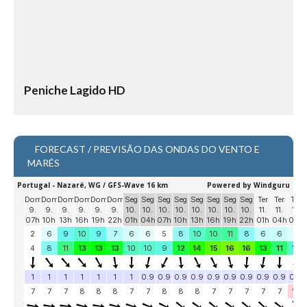
Vídeos
Nacional
Internacional
Exclusivos
Peniche Lagido HD
Fotogaleria
Nacional
Internacional
FORECAST / PREVISÃO DAS ONDAS DO VENTO E
MARÉS
Exclusivas
Guia De Praias
Norte
Grande Porto
Costa de Prata
Oeste
Grande Lisboa