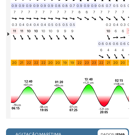
Alentejo
Algarve
Loja
Pranchas
Acessórios de Surf
SurfWear
Skate
Acessórios de moda
Cursos de Shape
Contactos
Contactos Surftotal
AGITAÇÃO MARÍTIMA
DADOS:
IPMA