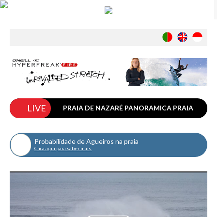
Notícias
Nacionais
Internacionais
Ambiente
Exclusivos
LIVE
História
PRAIA DE NAZARÉ PANORAMICA PRAIA
INDÚSTRIA
NORTE HD
Nacional
Probabilidade de Agueiros na praia
Clica aqui para saber mais.
Internacional
Exclusivos
Agenda de Eventos
Crónicas
Câmaras & Report