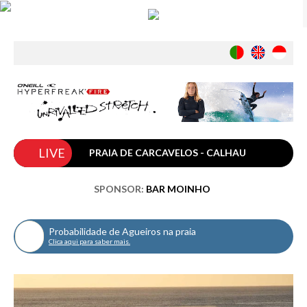
Notícias
Nacionais
Internacionais
Ambiente
Exclusivos
LIVE
História
PRAIA DE CARCAVELOS - CALHAU
INDÚSTRIA
SPONSOR:
BAR MOINHO
Nacional
Internacional
Probabilidade de Agueiros na praia
Exclusivos
Clica aqui para saber mais.
Agenda de Eventos
Crónicas
Câmaras & Report