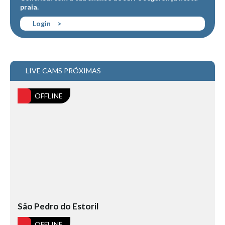
praia.
Boardriders Ericeira HD
Login
>
Ericeira Praias Sul HD
Foz do Lizandro
SINTRA
LIVE CAMS PRÓXIMAS
Praia Grande HD
Praia Grande Panorâmica HD
OFFLINE
LINHA DE CASCAIS/ESTORIL
Guincho Norte
São Pedro do estoril
Parede
Carcavelos HD
Carcavelos Secret HD
Carcavelos - Calhau
São Pedro do Estoril
COSTA DA CAPARICA HD
OFFLINE