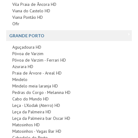
Vila Praia de Âncora HD
Alentejo
Viana do Castelo HD
Algarve
Viana Pontão HD
Ofir
Loja
GRANDE PORTO
Pranchas
Acessórios de Surf
Aguçadoura HD
Póvoa de Varzim
SurfWear
Póvoa de Varzim - Ferrari HD
Skate
Azurara HD
Praia de Árvore - Areal HD
Acessórios de moda
Mindelo
Cursos de Shape
Mindelo meia laranja HD
Pedras do Corgo - Melanina HD
Contactos
Cabo do Mundo HD
Leça - L'Kodak (Aterro) HD
Contactos Surftotal
Leça da Palmeira HD
Leça da Palmeira bar Oscar HD
Matosinhos HD
Matosinhos - Vagas Bar HD
Cabedelo do Porto