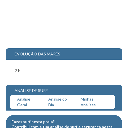
Mira
FIGUEIRA DA FOZ
Praia do Cabedelo HD
NAZARÉ
Nazaré panoramica praia norte
Nazaré HD
EVOLUÇÃO DAS MARÉS
Nazaré Praias Sul
PENICHE
7 h
Peniche - Consolação Norte HD
Peniche Supertubos HD
ANÁLISE DE SURF
SANTA CRUZ
Análise
Análise do
Minhas
Praia do Navio HD
Geral
Dia
Análises
ERICEIRA HD
Ericeira HD
Fazes surf nesta praia?
Ericeira - Ribeira D'Ilhas HD
Contribui com a tua
análise de surf
e
segurança
nesta