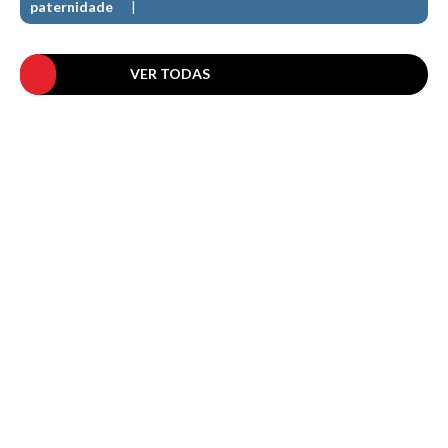
paternidade
Pedras do Corgo - Melanina HD
Cabo do Mundo HD
Leça - L'Kodak (Aterro) HD
VER TODAS
Leça da Palmeira HD
Leça da Palmeira bar Oscar HD
Matosinhos HD
Matosinhos - Vagas Bar HD
Cabedelo do Porto
Espinho HD
Espinho vista aérea HD
Espinho - Silvalde HD
AVEIRO
Cortegaça (Vila do Surf) HD
Cortegaça Onda Pontão HD
Praia da Barra Norte HD