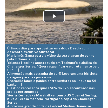
MINHO
Moledo HD
Play
Vila Praia de Âncora HD
Viana do Castelo HD
Video
Viana Pontão HD
Ofir
Últimos dias para aproveitar os saldos Deeply com
GRANDE PORTO
desconto exclusivo Surftotal
Maria Inês Gama estreia vídeo da sua viagem de sonho
Aguçadoura HD
pela Indonésia
Yolanda Hopkins aposta tudo em Teahupo'o e abdica do
Póvoa de Varzim
Challenger Series: "Quer requalificar-se diretamente pelo
CT"
Póvoa de Varzim - Ferrari HD
A invenção mais estranha do surf? Levaram uma bicicleta
de águas paradas para o mar
Azurara HD
Crocodilo lança o pânico entre surfistas no lineup no Sri
Lanka
Plástico representa quase 90% do lixo encontrado nas
Praia de Árvore - Areal HD
praias portuguesas
Sierra Kerr e Jake Marshall vencem o US Open of Surfing;
Mindelo
Kika e Teresa mantêm Portugal no top 3 do Challenger
Series
Mindelo meia laranja HD
A próxima grande onda de Gabriel Medina chama-se