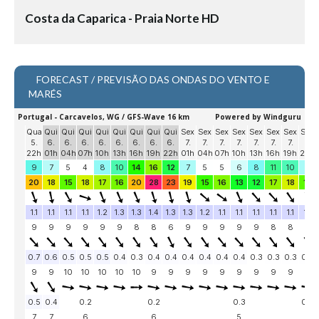
Seixal HD
Costa da Caparica - Praia Norte HD
BALI / INDONÉSIA
Bali - Kuta e Kuta Reef HD
Bali - Keramas HD
FORECAST / PREVISÃO DAS ONDAS DO VENTO E
MARÉS
Bali - Uluwatu HD
Ver Todas
Entrevistas
Nacionais
Internacionais
Exclusivas
Perfil da semana
Análises
Podcast Pulsar do Surf
Opinião