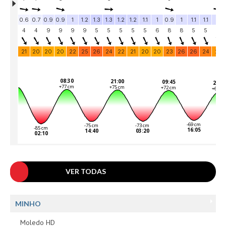
Vídeos
Nacional
Internacional
Exclusivos
Fotogaleria
Nacional
Internacional
Exclusivas
Guia De Praias
Norte
VER TODAS
Grande Porto
Costa de Prata
MINHO
Oeste
Grande Lisboa
Moledo HD