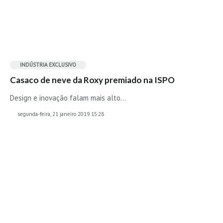
Vídeos
Nacional
Internacional
Exclusivos
INDÚSTRIA EXCLUSIVO
Fotogaleria
Casaco de neve da Roxy premiado na ISPO
Nacional
Design e inovação falam mais alto…
Internacional
segunda-feira, 21 janeiro 2019 15:28
Exclusivas
Guia De Praias
Norte
Grande Porto
Costa de Prata
Oeste
Grande Lisboa