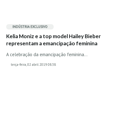
Mira
FIGUEIRA DA FOZ
Praia do Cabedelo HD
INDÚSTRIA EXCLUSIVO
NAZARÉ
Kelia Moniz e a top model Hailey Bieber
representam a emancipação feminina
Nazaré panoramica praia norte
Nazaré HD
A celebração da emancipação feminina...
Nazaré Praias Sul
terça-feira, 02 abril 2019 08:38
PENICHE
Peniche - Consolação Norte HD
Peniche Supertubos HD
SANTA CRUZ
Praia do Navio HD
ERICEIRA HD
Ericeira HD
Ericeira - Ribeira D'Ilhas HD