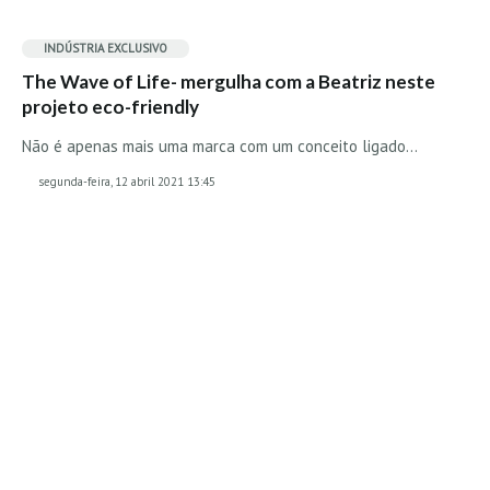
MINHO
INDÚSTRIA EXCLUSIVO
Moledo HD
The Wave of Life- mergulha com a Beatriz neste
Vila Praia de Âncora HD
projeto eco-friendly
Viana do Castelo HD
Não é apenas mais uma marca com um conceito ligado…
Viana Pontão HD
segunda-feira, 12 abril 2021 13:45
Ofir
GRANDE PORTO
Aguçadoura HD
Póvoa de Varzim
Póvoa de Varzim - Ferrari HD
Azurara HD
Praia de Árvore - Areal HD
Mindelo
Mindelo meia laranja HD