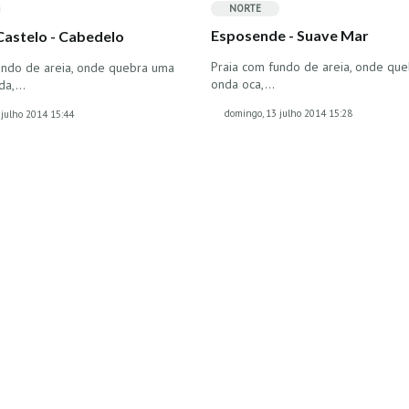
NORTE
Esposende - Suave Mar
Castelo - Cabedelo
Praia com fundo de areia, onde qu
undo de areia, onde quebra uma
onda oca,…
ida,…
domingo, 13 julho 2014 15:28
 julho 2014 15:44