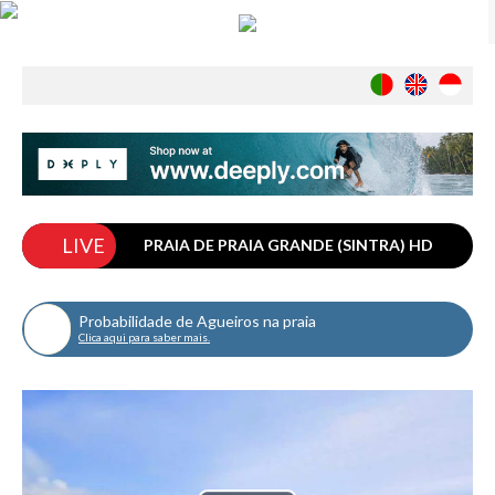
Notícias
Nacionais
Internacionais
Ambiente
Exclusivos
LIVE
História
PRAIA DE PRAIA GRANDE (SINTRA) HD
INDÚSTRIA
Nacional
Probabilidade de Agueiros na praia
Clica aqui para saber mais.
Internacional
Exclusivos
Agenda de Eventos
Crónicas
Câmaras & Report