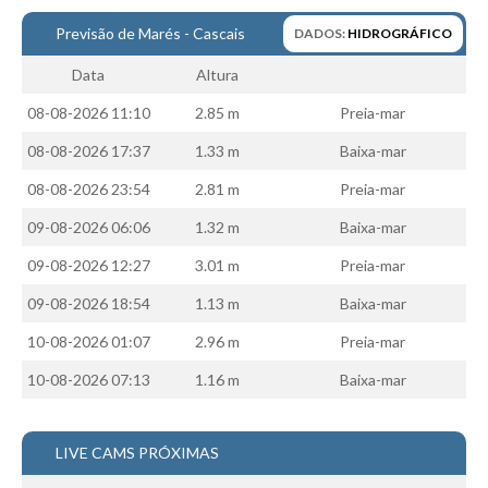
Costa da Caparica - C.I.Surf HD
Previsão de Marés - Cascais
DADOS:
HIDROGRÁFICO
Costa da Caparica - Praia Norte HD
Costa da Caparica - Praia CDS - HD
Data
Altura
Costa da Caparica - Marcelino Beach Cafe HD
08-08-2026 11:10
2.85 m
Preia-mar
Costa da Caparica - Fonte da Telha HD
08-08-2026 17:37
1.33 m
Baixa-mar
ALENTEJO / ALGARVE
08-08-2026 23:54
2.81 m
Preia-mar
Monte Clérigo HD - O sargo
09-08-2026 06:06
1.32 m
Baixa-mar
Quarteira
09-08-2026 12:27
3.01 m
Preia-mar
Faro HD
09-08-2026 18:54
1.13 m
Baixa-mar
Faro Surf Spot HD
Fuzeta
10-08-2026 01:07
2.96 m
Preia-mar
Fuzeta Vista Mar HD
10-08-2026 07:13
1.16 m
Baixa-mar
MADEIRA
Machico HD
LIVE CAMS PRÓXIMAS
Laje, Contreiras e Ribeira da Janela HD