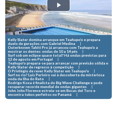
MINHO
Play
Moledo HD
Video
Vila Praia de Âncora HD
Viana do Castelo HD
Viana Pontão HD
Kelly Slater domina arranque em Teahupo’o e prepara
duelo de gerações com Gabriel Medina
Outerknown Tahiti Pro já arrancou com Teahupo’o a
Ofir
mostrar os dentes: ondas de 10 a 14 pés
GRANDE PORTO
Surf sob um eclipse quase total? Há ondas previstas para
12 de agosto em Portugal
Aguçadoura HD
Teahupo'o prepara-se para arrancar com previsão sólida e
Kelly Slater de regresso à competição
O Privilégio de rever Kelly Slater em Teahupo'o
Póvoa de Varzim
Surf no rio? Luís Perloiro vai à descoberta da misteriosa
onda da Ilha do Rato
Póvoa de Varzim - Ferrari HD
Rodrigo Koxa é finalista do Big Wave Challenge e pode
recuperar recorde mundial de ondas gigantes
Azurara HD
John John Florence estreia-se em Bocas del Toro e
encontra tubos perfeitos no Panamá
Praia de Árvore - Areal HD
Mindelo
Mindelo meia laranja HD