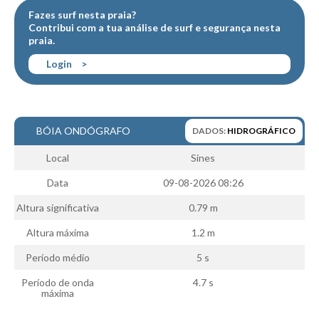
Fazes surf nesta praia?
Boardriders Ericeira HD
Contribui com a tua
análise de surf
e
segurança
nesta
praia.
Ericeira Praias Sul HD
Foz do Lizandro
Login
>
SINTRA
Praia Grande HD
Praia Grande Panorâmica HD
BÓIA ONDÓGRAFO
DADOS:
HIDROGRÁFICO
LINHA DE CASCAIS/ESTORIL
Local
Sines
Guincho Norte
Data
09-08-2026 08:26
São Pedro do estoril
Altura significativa
0.79 m
Parede
Altura máxima
1.2 m
Carcavelos HD
Carcavelos Secret HD
Período médio
5 s
Carcavelos - Calhau
Período de onda
4.7 s
máxima
COSTA DA CAPARICA HD