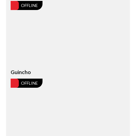
Seixal HD
OFFLINE
BALI / INDONÉSIA
Bali - Kuta e Kuta Reef HD
Bali - Keramas HD
Bali - Uluwatu HD
Ver Todas
Entrevistas
Guincho
Nacionais
Internacionais
OFFLINE
Exclusivas
Perfil da semana
Análises
Podcast Pulsar do Surf
Opinião