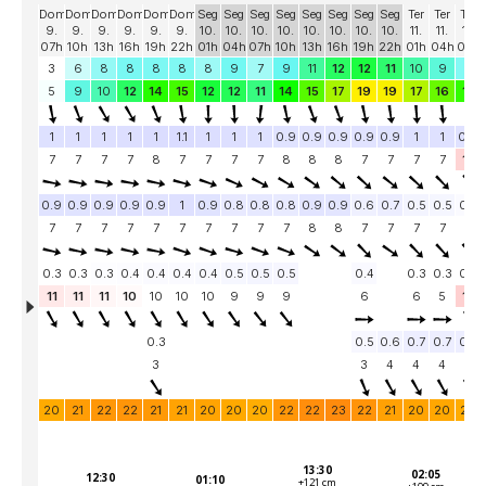
Alentejo
Algarve
Loja
Pranchas
Acessórios de Surf
SurfWear
Skate
Acessórios de moda
Cursos de Shape
Contactos
Contactos Surftotal