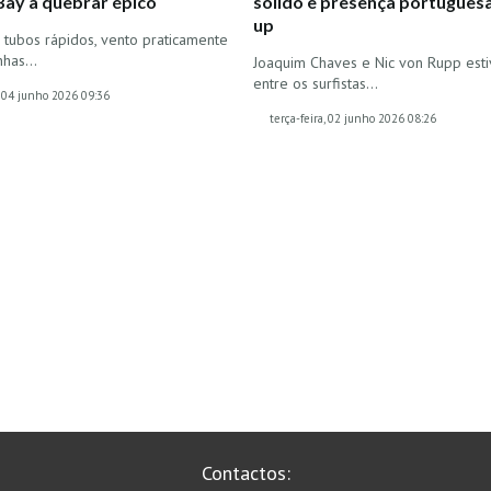
Bay a quebrar épico
sólido e presença portuguesa
up
e tubos rápidos, vento praticamente
inhas…
Joaquim Chaves e Nic von Rupp est
entre os surfistas…
, 04 junho 2026 09:36
terça-feira, 02 junho 2026 08:26
Contactos: