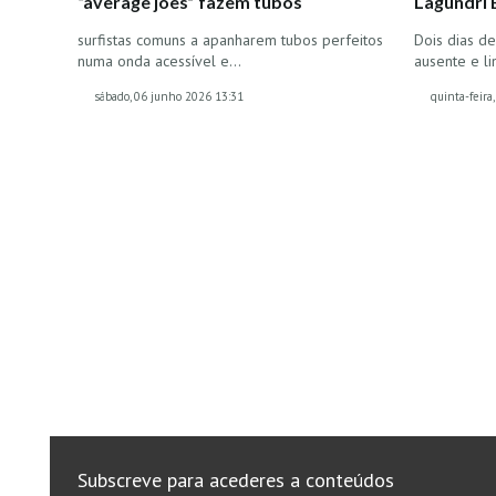
“average joes” fazem tubos
Lagundri 
surfistas comuns a apanharem tubos perfeitos
Dois dias d
numa onda acessível e…
ausente e l
sábado, 06 junho 2026 13:31
quinta-feira
Subscreve para acederes a conteúdos