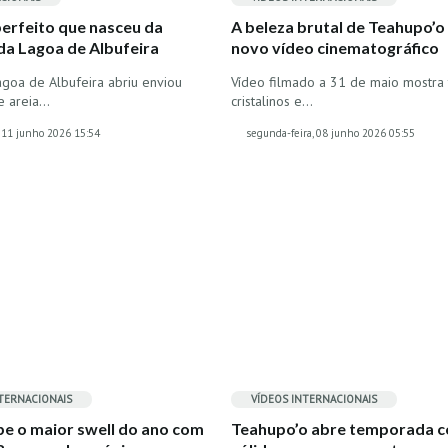
erfeito que nasceu da
A beleza brutal de Teahupo’
da Lagoa de Albufeira
novo vídeo cinematográfico
goa de Albufeira abriu enviou
Vídeo filmado a 31 de maio mostra
e areia…
cristalinos e…
, 11 junho 2026 15:54
segunda-feira, 08 junho 2026 05:55
TERNACIONAIS
VÍDEOS
INTERNACIONAIS
be o maior swell do ano com
Teahupo’o abre temporada c