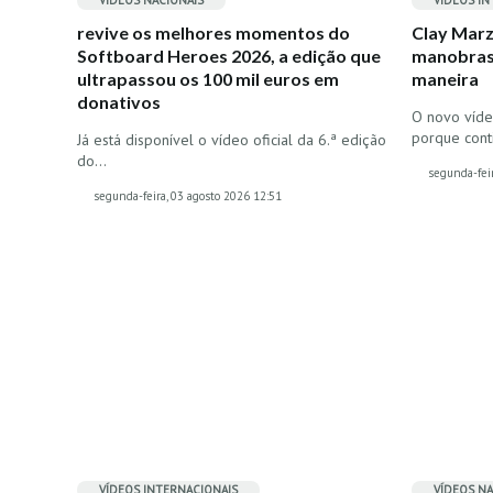
VÍDEOS
NACIONAIS
VÍDEOS
IN
revive os melhores momentos do
Clay Marzo
Softboard Heroes 2026, a edição que
manobras,
ultrapassou os 100 mil euros em
maneira
donativos
O novo víde
porque con
Já está disponível o vídeo oficial da 6.ª edição
do…
segunda-feir
segunda-feira, 03 agosto 2026 12:51
VÍDEOS
INTERNACIONAIS
VÍDEOS
NA