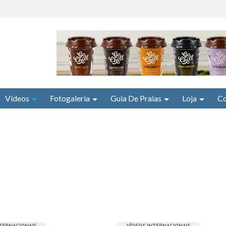
Vídeos
Fotogaleria
Guia De Praias
Loja
Co