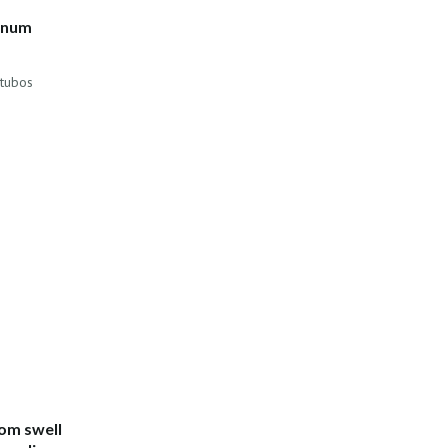
o num
 tubos
om swell