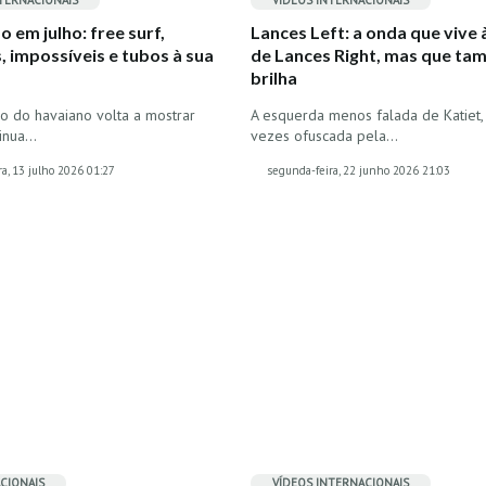
TERNACIONAIS
VÍDEOS
INTERNACIONAIS
 em julho: free surf,
Lances Left: a onda que vive
 impossíveis e tubos à sua
de Lances Right, mas que t
brilha
o do havaiano volta a mostrar
A esquerda menos falada de Katiet,
tinua…
vezes ofuscada pela…
a, 13 julho 2026 01:27
segunda-feira, 22 junho 2026 21:03
CIONAIS
VÍDEOS
INTERNACIONAIS