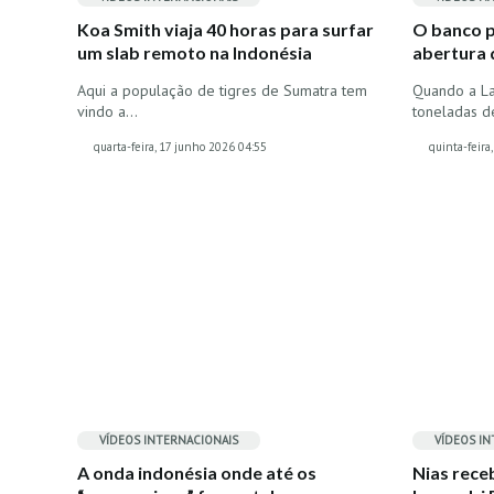
Koa Smith viaja 40 horas para surfar
O banco p
um slab remoto na Indonésia
abertura 
Aqui a população de tigres de Sumatra tem
Quando a La
vindo a…
toneladas d
quarta-feira, 17 junho 2026 04:55
quinta-feira
VÍDEOS
INTERNACIONAIS
VÍDEOS
IN
A onda indonésia onde até os
Nias rece