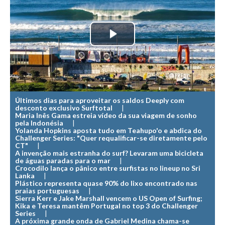
MINHO
Moledo HD
Play
Vila Praia de Âncora HD
Viana do Castelo HD
Video
Viana Pontão HD
Ofir
Últimos dias para aproveitar os saldos Deeply com
GRANDE PORTO
desconto exclusivo Surftotal
Maria Inês Gama estreia vídeo da sua viagem de sonho
Aguçadoura HD
pela Indonésia
Yolanda Hopkins aposta tudo em Teahupo'o e abdica do
Póvoa de Varzim
Challenger Series: "Quer requalificar-se diretamente pelo
CT"
Póvoa de Varzim - Ferrari HD
A invenção mais estranha do surf? Levaram uma bicicleta
de águas paradas para o mar
Azurara HD
Crocodilo lança o pânico entre surfistas no lineup no Sri
Lanka
Plástico representa quase 90% do lixo encontrado nas
Praia de Árvore - Areal HD
praias portuguesas
Sierra Kerr e Jake Marshall vencem o US Open of Surfing;
Mindelo
Kika e Teresa mantêm Portugal no top 3 do Challenger
Series
Mindelo meia laranja HD
A próxima grande onda de Gabriel Medina chama-se