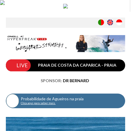
Notícias
Nacionais
Internacionais
Ambiente
Exclusivos
LIVE
História
PRAIA DE COSTA DA CAPARICA - PRAIA
INDÚSTRIA
CDS HD
SPONSOR:
DR BERNARD
Nacional
Internacional
Probabilidade de Agueiros na praia
Exclusivos
Clica aqui para saber mais.
Agenda de Eventos
Crónicas
Câmaras & Report