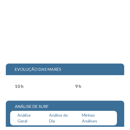
Mira
FIGUEIRA DA FOZ
Praia do Cabedelo HD
NAZARÉ
Nazaré panoramica praia norte
Nazaré HD
Nazaré Praias Sul
PENICHE
EVOLUÇÃO DAS MARÉS
Peniche - Consolação Norte HD
Peniche Supertubos HD
10 h
9 h
SANTA CRUZ
Praia do Navio HD
ANÁLISE DE SURF
ERICEIRA HD
Análise
Análise do
Minhas
Ericeira HD
Geral
Dia
Análises
Ericeira - Ribeira D'Ilhas HD