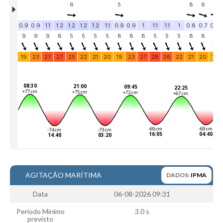
Alentejo
Algarve
Loja
Pranchas
Acessórios de Surf
SurfWear
Skate
Acessórios de moda
Cursos de Shape
Contactos
Contactos Surftotal
AGITAÇÃO MARÍTIMA
DADOS:
IPMA
Data
06-08-2026 09:31
Período Mínimo
3.0 s
previsto