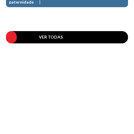
paternidade
Pedras do Corgo - Melanina HD
Cabo do Mundo HD
Leça - L'Kodak (Aterro) HD
Leça da Palmeira HD
VER TODAS
Leça da Palmeira bar Oscar HD
Matosinhos HD
Matosinhos - Vagas Bar HD
Cabedelo do Porto
Espinho HD
Espinho vista aérea HD
Espinho - Silvalde HD
AVEIRO
Cortegaça (Vila do Surf) HD
Cortegaça Onda Pontão HD
Praia da Barra Norte HD