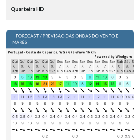
Vídeos
Quarteira HD
Nacional
Internacional
Exclusivos
FORECAST / PREVISÃO DAS ONDAS DO VENTO E
MARÉS
Fotogaleria
Nacional
Internacional
Exclusivas
Guia De Praias
Norte
Grande Porto
Costa de Prata
Oeste
Grande Lisboa