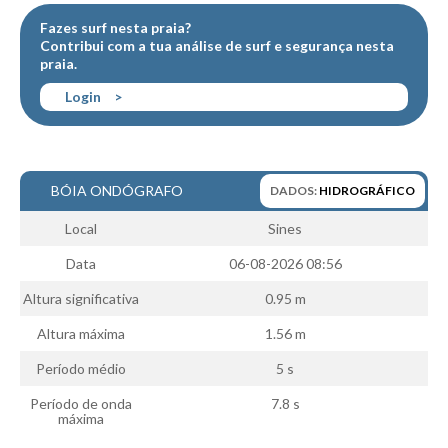
Boardriders Ericeira HD
Fazes surf nesta praia?
Contribui com a tua
análise de surf
e
segurança
nesta
Ericeira Praias Sul HD
praia.
Foz do Lizandro
Login
>
SINTRA
Praia Grande HD
Praia Grande Panorâmica HD
BÓIA ONDÓGRAFO
DADOS:
HIDROGRÁFICO
LINHA DE CASCAIS/ESTORIL
Local
Sines
Guincho Norte
Data
06-08-2026 08:56
São Pedro do estoril
Altura significativa
0.95 m
Parede
Carcavelos HD
Altura máxima
1.56 m
Carcavelos Secret HD
Período médio
5 s
Carcavelos - Calhau
Período de onda
7.8 s
máxima
COSTA DA CAPARICA HD