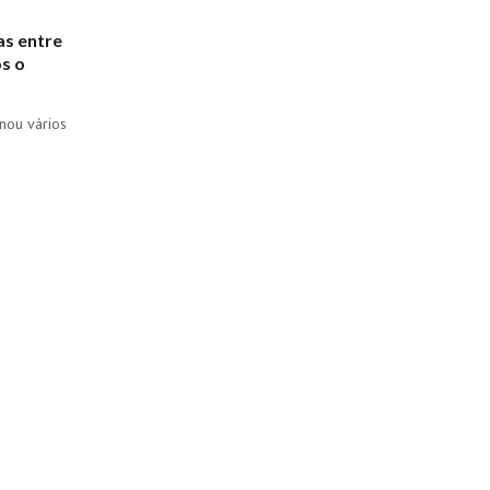
as entre
s o
nou vários