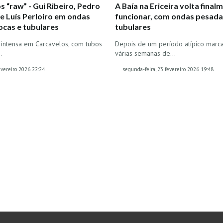
s “raw” - Gui Ribeiro, Pedro
A Baía na Ericeira volta final
 Luís Perloiro em ondas
funcionar, com ondas pesada
ocas e tubulares
tubulares
intensa em Carcavelos, com tubos
Depois de um período atípico marc
…
várias semanas de…
evereiro 2026 22:24
segunda-feira, 23 fevereiro 2026 19:48