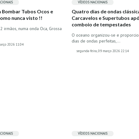
CIONAIS
VÍDEOS
NACIONAIS
a Bombar Tubos Ocos e
Quatro dias de ondas clássic
omo nunca visto !!
Carcavelos e Supertubos apó
comboio de tempestades
 2 irmãos, numa onda Oca, Grossa
O oceano organizou-se e proporcio
dias de ondas perfeitas,…
março 2026 11:04
segunda-feira, 09 março 2026 22:14
CIONAIS
VÍDEOS
NACIONAIS