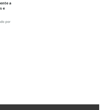
mente a
s e
ado por