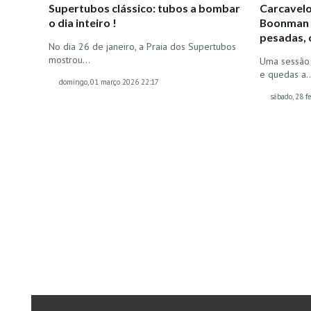
Supertubos clássico: tubos a bombar
Carcavelo
o dia inteiro !
Boonman e
pesadas, 
No dia 26 de janeiro, a Praia dos Supertubos
mostrou…
Uma sessão 
e quedas a
domingo, 01 março 2026 22:17
sábado, 28 f