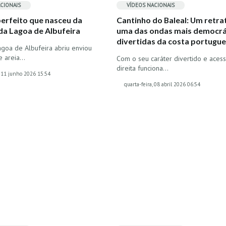
CIONAIS
VÍDEOS
NACIONAIS
erfeito que nasceu da
Cantinho do Baleal: Um retrat
da Lagoa de Albufeira
uma das ondas mais democrá
divertidas da costa portugue
goa de Albufeira abriu enviou
e areia…
Com o seu caráter divertido e acessí
direita funciona…
, 11 junho 2026 15:54
quarta-feira, 08 abril 2026 06:54