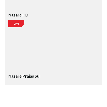
Vídeos
Nacional
Nazaré HD
Internacional
LIVE
Exclusivos
Fotogaleria
Nacional
Internacional
Exclusivas
Guia De Praias
Norte
Nazaré Praias Sul
Grande Porto
Costa de Prata
Oeste
Grande Lisboa