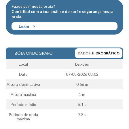
Fazes surf nesta praia?
Boardriders Ericeira HD
Contribui com a tua
análise de surf
e
segurança
nesta
Ericeira Praias Sul HD
praia.
Foz do Lizandro
Login
>
SINTRA
Praia Grande HD
Praia Grande Panorâmica HD
BÓIA ONDÓGRAFO
DADOS:
HIDROGRÁFICO
LINHA DE CASCAIS/ESTORIL
Local
Leixões
Guincho Norte
Data
07-08-2026 08:02
São Pedro do estoril
Altura significativa
0.66 m
Parede
Altura máxima
1 m
Carcavelos HD
Carcavelos Secret HD
Período médio
5.1 s
Carcavelos - Calhau
Período de onda
7.8 s
máxima
COSTA DA CAPARICA HD