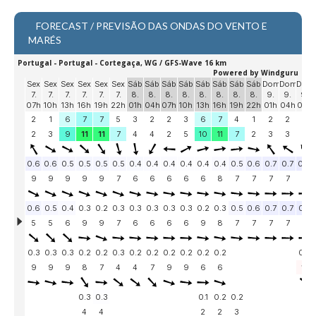
Alentejo
FORECAST / PREVISÃO DAS ONDAS DO VENTO E
Algarve
MARÉS
Loja
Pranchas
Acessórios de Surf
SurfWear
Skate
Acessórios de moda
Cursos de Shape
Contactos
Contactos Surftotal