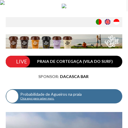
Notícias
Nacionais
Internacionais
Ambiente
Exclusivos
LIVE
PRAIA DE CORTEGAÇA (VILA DO SURF)
História
INDÚSTRIA
SPONSOR:
DACASCA BAR
Nacional
Internacional
Probabilidade de Agueiros na praia
Exclusivos
Clica aqui para saber mais.
Agenda de Eventos
Crónicas
Câmaras & Report