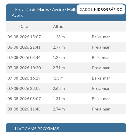
Costa da Caparica - C.I.Surf HD
Previsão de Marés - Aveiro - Molhe Central da Barra de
DADOS:
HIDROGRÁFICO
Costa da Caparica - Praia Norte HD
Aveiro
Costa da Caparica - Praia CDS - HD
Data
Altura
Costa da Caparica - Marcelino Beach Cafe HD
06-08-2026 15:07
1.23 m
Baixa-mar
Costa da Caparica - Fonte da Telha HD
ALENTEJO / ALGARVE
06-08-2026 21:41
2.77 m
Preia-mar
Monte Clérigo HD - O sargo
07-08-2026 03:44
1.25 m
Baixa-mar
Quarteira
07-08-2026 10:20
2.71 m
Preia-mar
Faro HD
07-08-2026 16:29
1.3 m
Baixa-mar
Faro Surf Spot HD
07-08-2026 23:05
2.68 m
Preia-mar
Fuzeta
08-08-2026 05:07
1.31 m
Baixa-mar
Fuzeta Vista Mar HD
08-08-2026 11:48
2.74 m
Preia-mar
MADEIRA
Machico HD
Laje, Contreiras e Ribeira da Janela HD
LIVE CAMS PRÓXIMAS