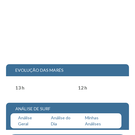
Mira
FIGUEIRA DA FOZ
Praia do Cabedelo HD
NAZARÉ
Nazaré panoramica praia norte
Nazaré HD
Nazaré Praias Sul
EVOLUÇÃO DAS MARÉS
PENICHE
Peniche - Consolação Norte HD
13 h
12 h
Peniche Supertubos HD
SANTA CRUZ
Praia do Navio HD
ANÁLISE DE SURF
ERICEIRA HD
Análise
Análise do
Minhas
Geral
Dia
Análises
Ericeira HD
Ericeira - Ribeira D'Ilhas HD