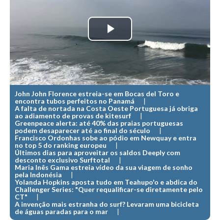
MINHO
Moledo HD
Play
Vila Praia de Âncora HD
Video
Viana do Castelo HD
Viana Pontão HD
Ofir
John John Florence estreia-se em Bocas del Toro e
encontra tubos perfeitos no Panamá
GRANDE PORTO
A falta de nortada na Costa Oeste Portuguesa já obriga
ao adiamento de provas de kitesurf
Aguçadoura HD
Greenpeace alerta: até 40% das praias portuguesas
podem desaparecer até ao final do século
Póvoa de Varzim
Francisco Ordonhas sobe ao pódio em Newquay e entra
no top 5 do ranking europeu
Póvoa de Varzim - Ferrari HD
Últimos dias para aproveitar os saldos Deeply com
desconto exclusivo Surftotal
Azurara HD
Maria Inês Gama estreia vídeo da sua viagem de sonho
pela Indonésia
Praia de Árvore - Areal HD
Yolanda Hopkins aposta tudo em Teahupo'o e abdica do
Challenger Series: "Quer requalificar-se diretamente pelo
Mindelo
CT"
A invenção mais estranha do surf? Levaram uma bicicleta
Mindelo meia laranja HD
de águas paradas para o mar