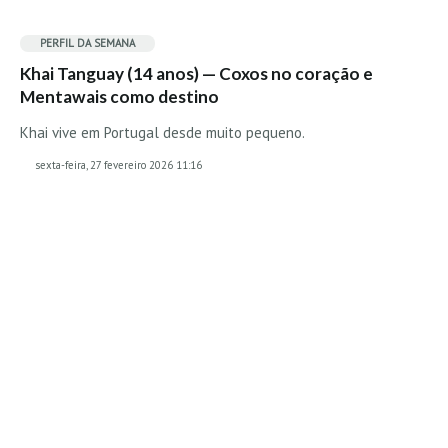
Mira
PERFIL DA SEMANA
FIGUEIRA DA FOZ
Khai Tanguay (14 anos) — Coxos no coração e
Praia do Cabedelo HD
Mentawais como destino
NAZARÉ
Khai vive em Portugal desde muito pequeno.
Nazaré panoramica praia norte
sexta-feira, 27 fevereiro 2026 11:16
Nazaré HD
Nazaré Praias Sul
PENICHE
Peniche - Consolação Norte HD
Peniche Supertubos HD
SANTA CRUZ
Praia do Navio HD
ERICEIRA HD
Ericeira HD
Ericeira - Ribeira D'Ilhas HD