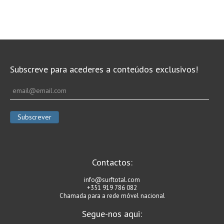
Subscreve para acederes a conteúdos exclusivos!
Contactos:
info@surftotal.com
+351 919 786 082
Chamada para a rede móvel nacional
Segue-nos aqui: