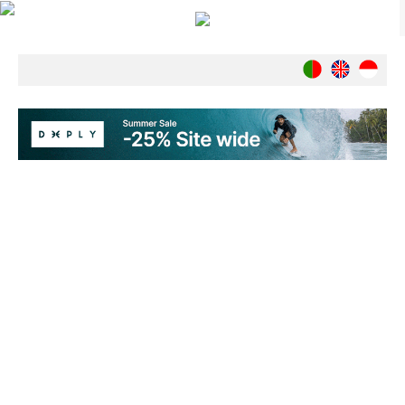
Notícias
Nacionais
Internacionais
Ambiente
Exclusivos
História
INDÚSTRIA
Nacional
Internacional
Exclusivos
Agenda de Eventos
Crónicas
Câmaras & Report