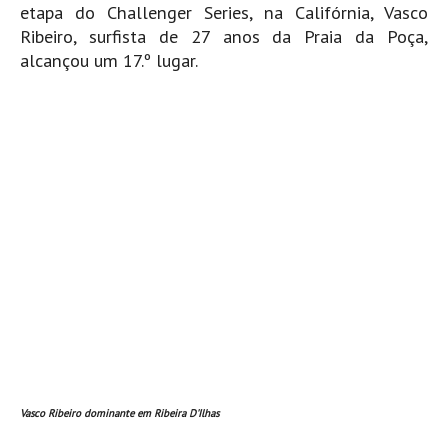
etapa do Challenger Series, na Califórnia, Vasco
Mira
Ribeiro, surfista de 27 anos da Praia da Poça,
FIGUEIRA DA FOZ
alcançou um 17.º lugar.
Praia do Cabedelo HD
NAZARÉ
Nazaré panoramica praia norte
Nazaré HD
Nazaré Praias Sul
PENICHE
Peniche - Consolação Norte HD
Peniche Supertubos HD
SANTA CRUZ
Praia do Navio HD
ERICEIRA HD
Ericeira HD
Vasco Ribeiro dominante em Ribeira D'Ilhas
Ericeira - Ribeira D'Ilhas HD