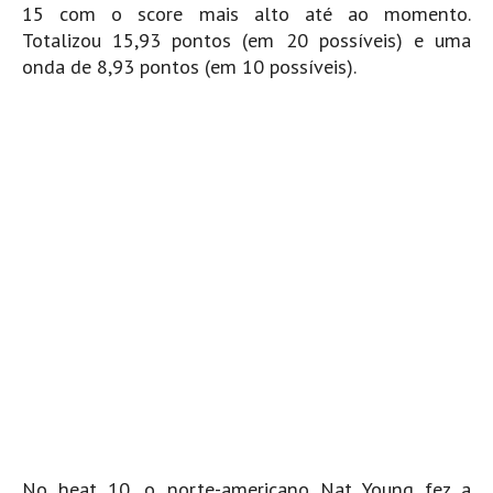
Vídeos
15 com o score mais alto até ao momento.
Totalizou 15,93 pontos (em 20 possíveis) e uma
Nacional
onda de 8,93 pontos (em 10 possíveis).
Internacional
Exclusivos
Fotogaleria
Nacional
Internacional
Exclusivas
Guia De Praias
Norte
Grande Porto
Costa de Prata
Oeste
Grande Lisboa
No heat 10, o norte-americano Nat Young fez a