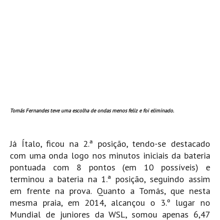
Costa da Caparica - C.I.Surf HD
Costa da Caparica - Praia Norte HD
Costa da Caparica - Praia CDS - HD
Costa da Caparica - Marcelino Beach Cafe HD
Costa da Caparica - Fonte da Telha HD
ALENTEJO / ALGARVE
Monte Clérigo HD - O sargo
Quarteira
Tomás Fernandes teve uma escolha de ondas menos feliz e foi eliminado.
Faro HD
Faro Surf Spot HD
Já Ítalo, ficou na 2.ª posição, tendo-se destacado
Fuzeta
com uma onda logo nos minutos iniciais da bateria
pontuada com 8 pontos (em 10 possíveis) e
Fuzeta Vista Mar HD
terminou a bateria na 1.ª posição, seguindo assim
MADEIRA
em frente na prova. Quanto a Tomás, que nesta
Machico HD
mesma praia, em 2014, alcançou o 3.º lugar no
Laje, Contreiras e Ribeira da Janela HD
Mundial de juniores da WSL, somou apenas 6,47