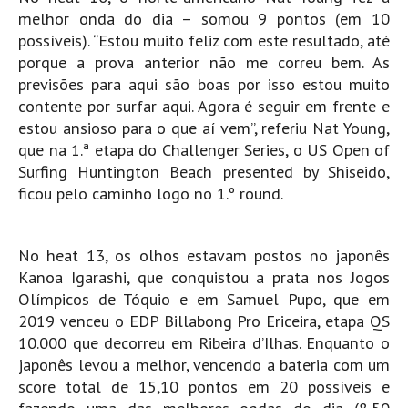
melhor onda do dia – somou 9 pontos (em 10
Alentejo
possíveis). “Estou muito feliz com este resultado, até
Algarve
porque a prova anterior não me correu bem. As
Loja
previsões para aqui são boas por isso estou muito
contente por surfar aqui. Agora é seguir em frente e
Pranchas
estou ansioso para o que aí vem”, referiu Nat Young,
Acessórios de Surf
que na 1.ª etapa do Challenger Series, o US Open of
SurfWear
Surfing Huntington Beach presented by Shiseido,
ficou pelo caminho logo no 1.º round.
Skate
Acessórios de moda
Cursos de Shape
No heat 13, os olhos estavam postos no japonês
Kanoa Igarashi, que conquistou a prata nos Jogos
Contactos
Olímpicos de Tóquio e em Samuel Pupo, que em
Contactos Surftotal
2019 venceu o EDP Billabong Pro Ericeira, etapa QS
10.000 que decorreu em Ribeira d’Ilhas. Enquanto o
japonês levou a melhor, vencendo a bateria com um
score total de 15,10 pontos em 20 possíveis e