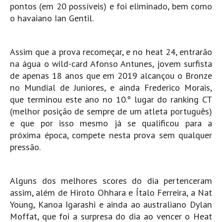
pontos (em 20 possíveis) e foi eliminado, bem como
Seixal HD
o havaiano Ian Gentil.
BALI / INDONÉSIA
Bali - Kuta e Kuta Reef HD
Assim que a prova recomeçar, e no heat 24, entrarão
Bali - Keramas HD
na água o wild-card Afonso Antunes, jovem surfista
Bali - Uluwatu HD
de apenas 18 anos que em 2019 alcançou o Bronze
Ver Todas
no Mundial de Juniores, e ainda Frederico Morais,
Entrevistas
que terminou este ano no 10.º lugar do ranking CT
(melhor posição de sempre de um atleta português)
Nacionais
e que por isso mesmo já se qualificou para a
Internacionais
próxima época, compete nesta prova sem qualquer
pressão.
Exclusivas
Perfil da semana
Análises
Alguns dos melhores scores do dia pertenceram
assim, além de Hiroto Ohhara e Ítalo Ferreira, a Nat
Podcast Pulsar do Surf
Young, Kanoa Igarashi e ainda ao australiano Dylan
Opinião
Moffat, que foi a surpresa do dia ao vencer o Heat