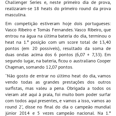
Challenger Series e, neste primeiro dia de prova,
Pedras do Corgo - Melanina HD
realizaram-se 18 heats do primeiro round da prova
Cabo do Mundo HD
masculina.
Leça - L'Kodak (Aterro) HD
Em competição estiveram hoje dois portugueses:
Leça da Palmeira HD
Vasco Ribeiro e Tomás Fernandes. Vasco Ribeiro, que
Leça da Palmeira bar Oscar HD
entrou na água na última bateria do dia, terminou o
heat na 1.ª posição com um score total de 13,40
Matosinhos HD
pontos (em 20 possíveis), resultado da soma de
Matosinhos - Vagas Bar HD
duas ondas acima dos 6 pontos (6,07 + 7,33). Em
Cabedelo do Porto
segundo lugar, na bateria, ficou o australiano Cooper
Chapman, somando 12,07 pontos.
Espinho HD
Espinho vista aérea HD
“Não gosto de entrar no último heat do dia, vamos
vendo todas as grandes prestações dos outros
Espinho - Silvalde HD
surfistas, mas valeu a pena. Obrigada a todos os
AVEIRO
vieram até aqui à praia, foi muito bom poder surfar
Cortegaça (Vila do Surf) HD
com todos aqui presentes, e vamos a isso, vamos ao
round 2”, disse no final do dia o campeão mundial
Cortegaça Onda Pontão HD
júnior 2014 e 5 vezes campeão nacional. Na 1.ª
Praia da Barra Norte HD