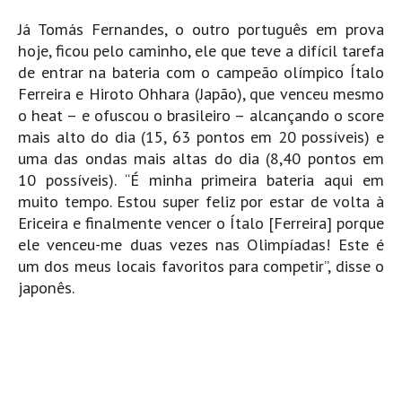
Boardriders Ericeira HD
Já Tomás Fernandes, o outro português em prova
hoje, ficou pelo caminho, ele que teve a difícil tarefa
Ericeira Praias Sul HD
de entrar na bateria com o campeão olímpico Ítalo
Foz do Lizandro
Ferreira e Hiroto Ohhara (Japão), que venceu mesmo
SINTRA
o heat – e ofuscou o brasileiro – alcançando o score
Praia Grande HD
mais alto do dia (15, 63 pontos em 20 possíveis) e
uma das ondas mais altas do dia (8,40 pontos em
Praia Grande Panorâmica HD
10 possíveis). “É minha primeira bateria aqui em
LINHA DE CASCAIS/ESTORIL
muito tempo. Estou super feliz por estar de volta à
Guincho Norte
Ericeira e finalmente vencer o Ítalo [Ferreira] porque
São Pedro do estoril
ele venceu-me duas vezes nas Olimpíadas! Este é
um dos meus locais favoritos para competir”, disse o
Parede
japonês.
Carcavelos HD
Carcavelos Secret HD
Carcavelos - Calhau
COSTA DA CAPARICA HD