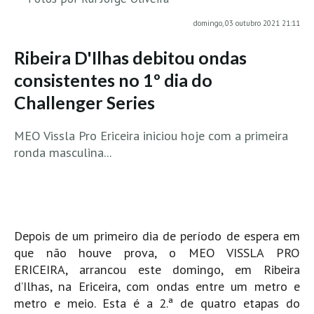
MINHO
domingo, 03 outubro 2021 21:11
Moledo HD
Ribeira D'Ilhas debitou ondas
Vila Praia de Âncora HD
consistentes no 1º dia do
Viana do Castelo HD
Challenger Series
Viana Pontão HD
Ofir
MEO Vissla Pro Ericeira iniciou hoje com a primeira
GRANDE PORTO
ronda masculina...
Aguçadoura HD
Póvoa de Varzim
Póvoa de Varzim - Ferrari HD
Depois de um primeiro dia de período de espera em
Azurara HD
que não houve prova, o MEO VISSLA PRO
Praia de Árvore - Areal HD
ERICEIRA
,
arrancou este domingo, em
Ribeira
Mindelo
d’Ilhas, na Ericeira, com ondas entre um metro e
Mindelo meia laranja HD
metro e meio.
Esta é a
2.ª de quatro etapas do