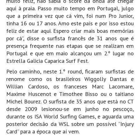
muito feliz, não sabia o score da onda até chegar
aqui à praia. Passo muito tempo em Portugal, julgo
que a primeira vez que cá vim, foi num Pro Junior,
tinha 16 ou 17 anos. Amo este país e por isso estou
feliz de estar aqui. Espero criar mais boas memórias
por cá”, disse o surfista francês de 31 anos que é
presença frequente nas etapas que se realizam em
Portugal e que em maio alcançou um 2.º lugar no
Estrella Galicia Caparica Surf Fest.
Pelo caminho, neste 1.º round, ficaram surfistas de
renome como os brasileiros Wiggolly Dantas e
Willian Cardoso, os franceses Marc Lacomare,
Maxime Huscenot e Timothee Bisso ou o taitiano
Michel Bourez. O surfista de 35 anos que está no CT
desde 2009 lesionou-se em junho no pescoço,
durante os ISA World Surfing Games, e aguarda uma
posterior decisão da WSL sobre um possível “Injury
Card” para a época que aí vem.