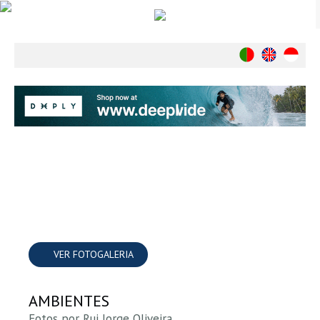
Notícias
Nacionais
Internacionais
Ambiente
Exclusivos
História
INDÚSTRIA
Nacional
Internacional
Exclusivos
VER FOTOGALERIA
Agenda de Eventos
Crónicas
AMBIENTES
Câmaras & Report
Fotos por Rui Jorge Oliveira