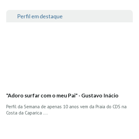
Vídeos
Nacional
Perfil em destaque
Internacional
Exclusivos
Fotogaleria
Nacional
Internacional
Exclusivas
Guia De Praias
"Adoro surfar com o meu Pai" - Gustavo Inácio
Norte
Grande Porto
Perfil da Semana de apenas 10 anos vem da Praia do CDS na
Costa da Caparica ....
Costa de Prata
Oeste
Grande Lisboa