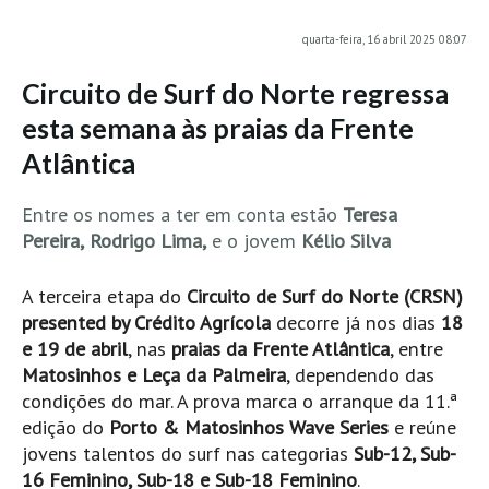
MINHO
quarta-feira, 16 abril 2025 08:07
Moledo HD
Circuito de Surf do Norte regressa
Vila Praia de Âncora HD
esta semana às praias da Frente
Viana do Castelo HD
Atlântica
Viana Pontão HD
Ofir
Entre os nomes a ter em conta estão
Teresa
GRANDE PORTO
Pereira,
Rodrigo Lima,
e o jovem
Kélio Silva
Aguçadoura HD
A terceira etapa do
Circuito de Surf do Norte (CRSN)
Póvoa de Varzim
presented by Crédito Agrícola
decorre já nos dias
18
Póvoa de Varzim - Ferrari HD
e 19 de abril
, nas
praias da Frente Atlântica
, entre
Azurara HD
Matosinhos e Leça da Palmeira
, dependendo das
condições do mar. A prova marca o arranque da 11.ª
Praia de Árvore - Areal HD
edição do
Porto & Matosinhos Wave Series
e reúne
Mindelo
jovens talentos do surf nas categorias
Sub-12, Sub-
Mindelo meia laranja HD
16 Feminino, Sub-18 e Sub-18 Feminino
.