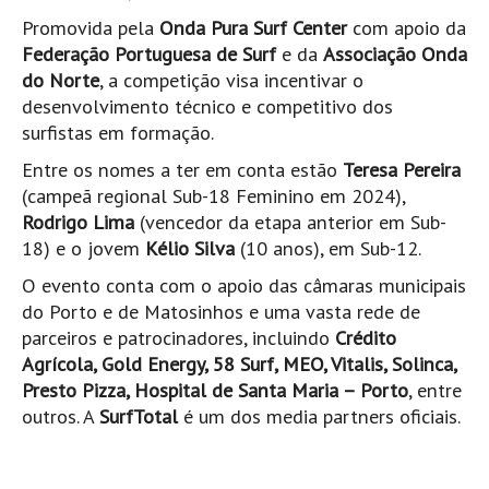
Pedras do Corgo - Melanina HD
Promovida pela
Onda Pura Surf Center
com apoio da
Cabo do Mundo HD
Federação Portuguesa de Surf
e da
Associação Onda
do Norte
, a competição visa incentivar o
Leça - L'Kodak (Aterro) HD
desenvolvimento técnico e competitivo dos
Leça da Palmeira HD
surfistas em formação.
Leça da Palmeira bar Oscar HD
Entre os nomes a ter em conta estão
Teresa Pereira
Matosinhos HD
(campeã regional Sub-18 Feminino em 2024),
Matosinhos - Vagas Bar HD
Rodrigo Lima
(vencedor da etapa anterior em Sub-
18) e o jovem
Kélio Silva
(10 anos), em Sub-12.
Cabedelo do Porto
Espinho HD
O evento conta com o apoio das câmaras municipais
do Porto e de Matosinhos e uma vasta rede de
Espinho vista aérea HD
parceiros e patrocinadores, incluindo
Crédito
Espinho - Silvalde HD
Agrícola, Gold Energy, 58 Surf, MEO, Vitalis, Solinca,
AVEIRO
Presto Pizza, Hospital de Santa Maria – Porto
, entre
outros. A
SurfTotal
é um dos media partners oficiais.
Cortegaça (Vila do Surf) HD
Cortegaça Onda Pontão HD
Praia da Barra Norte HD