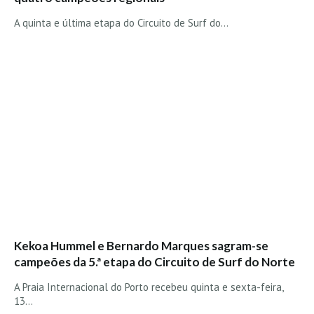
Seixal HD
A quinta e última etapa do Circuito de Surf do…
BALI / INDONÉSIA
Bali - Kuta e Kuta Reef HD
Bali - Keramas HD
Bali - Uluwatu HD
Ver Todas
Entrevistas
Nacionais
Internacionais
Exclusivas
Perfil da semana
Kekoa Hummel e Bernardo Marques sagram-se
Análises
campeões da 5.ª etapa do Circuito de Surf do Norte
Podcast Pulsar do Surf
A Praia Internacional do Porto recebeu quinta e sexta-feira,
Opinião
13…