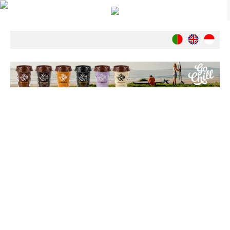
Notícias
Nacionais
Internacionais
Ambiente
Exclusivos
História
INDÚSTRIA
Nacional
Internacional
Exclusivos
Agenda de Eventos
Crónicas
Câmaras & Report