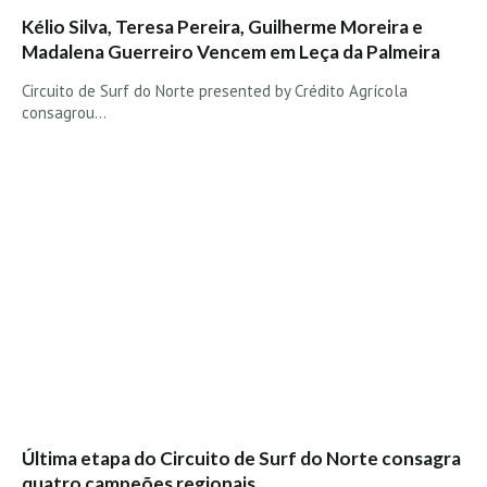
Costa da Caparica - C.I.Surf HD
Kélio Silva, Teresa Pereira, Guilherme Moreira e
Costa da Caparica - Praia Norte HD
Madalena Guerreiro Vencem em Leça da Palmeira
Costa da Caparica - Praia CDS - HD
Circuito de Surf do Norte presented by Crédito Agrícola
Costa da Caparica - Marcelino Beach Cafe HD
consagrou…
Costa da Caparica - Fonte da Telha HD
ALENTEJO / ALGARVE
Monte Clérigo HD - O sargo
Quarteira
Faro HD
Faro Surf Spot HD
Fuzeta
Fuzeta Vista Mar HD
MADEIRA
Machico HD
Última etapa do Circuito de Surf do Norte consagra
Laje, Contreiras e Ribeira da Janela HD
quatro campeões regionais