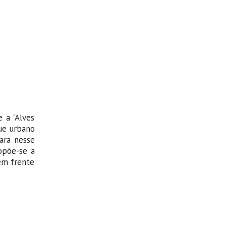
 a "Alves
ue urbano
ara nesse
opõe-se a
 em frente