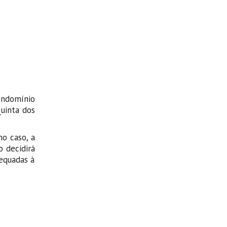
condomínio
uinta dos
no caso, a
o decidirá
equadas à