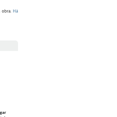
a obra.
Há
egar