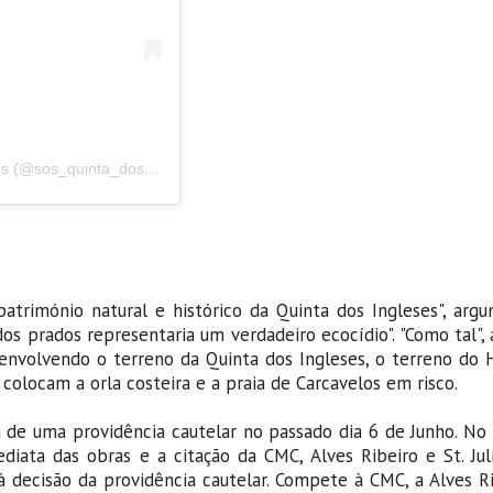
Uma publicação partilhada por ? SOS Quinta dos Ingleses (@sos_quinta_dos_ingleses)
atrimónio natural e histórico da Quinta dos Ingleses", arg
os prados representaria um verdadeiro ecocídio". "Como tal",
 envolvendo o terreno da Quinta dos Ingleses, o terreno do 
 colocam a orla costeira e a praia de Carcavelos em risco.
a de uma providência cautelar no passado dia 6 de Junho. No
diata das obras e a citação da CMC, Alves Ribeiro e St. Jul
 à decisão da providência cautelar. Compete à CMC, a Alves R