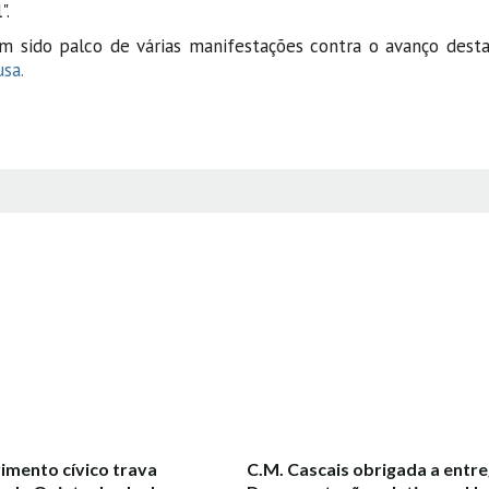
".
êm sido palco de várias manifestações contra o avanço dest
sa.
mento cívico trava
C.M. Cascais obrigada a entr