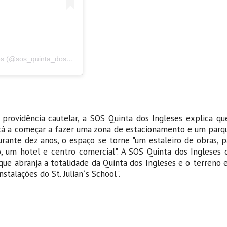
Uma publicação partilhada por ? SOS Quinta dos Ingleses (@sos_quinta_dos_ingleses)
rovidência cautelar, a SOS Quinta dos Ingleses explica que
stá a começar a fazer uma zona de estacionamento e um parq
rante dez anos, o espaço se torne "um estaleiro de obras, p
 um hotel e centro comercial". A SOS Quinta dos Ingleses 
que abranja a totalidade da Quinta dos Ingleses e o terreno
stalações do St. Julian´s School".