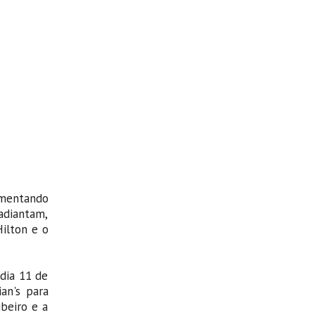
umentando
 adiantam,
Hilton e o
 dia 11 de
ian's para
ibeiro e a