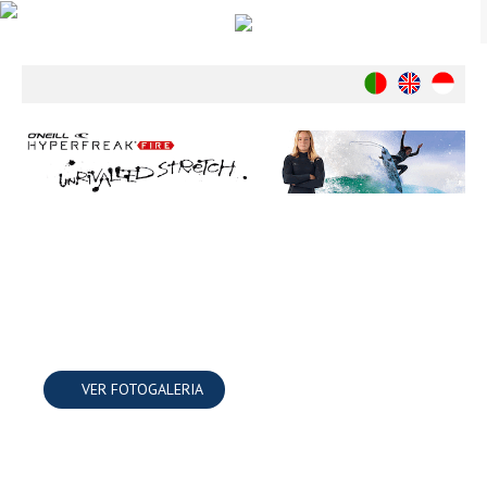
Notícias
Nacionais
Internacionais
Ambiente
Exclusivos
História
INDÚSTRIA
Nacional
Internacional
Exclusivos
VER FOTOGALERIA
Agenda de Eventos
Crónicas
Câmaras & Report