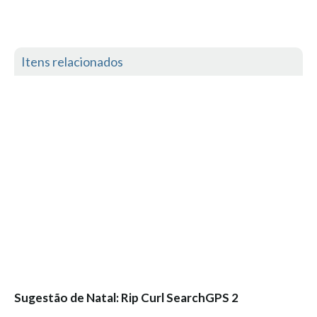
Costa da Caparica - C.I.Surf HD
Costa da Caparica - Praia Norte HD
Costa da Caparica - Praia CDS - HD
Itens relacionados
Costa da Caparica - Marcelino Beach Cafe HD
Costa da Caparica - Fonte da Telha HD
ALENTEJO / ALGARVE
Monte Clérigo HD - O sargo
Quarteira
Faro HD
Faro Surf Spot HD
Fuzeta
Fuzeta Vista Mar HD
MADEIRA
Machico HD
Sugestão de Natal: Rip Curl SearchGPS 2
Laje, Contreiras e Ribeira da Janela HD