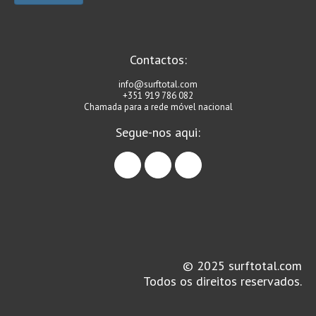
Vídeos
Nacional
Internacional
Contactos:
Exclusivos
info@surftotal.com
+351 919 786 082
Fotogaleria
Chamada para a rede móvel nacional
Nacional
Segue-nos aqui:
Internacional
facebook
instagram
linkedin
Exclusivas
Guia De Praias
Norte
Grande Porto
Costa de Prata
© 2025 surftotal.com
Todos os direitos reservados.
Oeste
Grande Lisboa