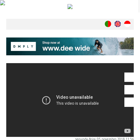
Notícias
Nacionais
Internacionais
Ambiente
Exclusivos
História
INDÚSTRIA
Nacional
Internacional
Exclusivos
Agenda de Eventos
Crónicas
Câmaras & Report
segunda-feira, 05 novembro 2018 11:36