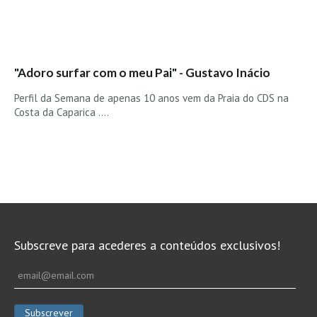
Seixal HD
BALI / INDONÉSIA
Bali - Kuta e Kuta Reef HD
"Adoro surfar com o meu Pai" - Gustavo Inácio
Bali - Keramas HD
Bali - Uluwatu HD
Perfil da Semana de apenas 10 anos vem da Praia do CDS na
Costa da Caparica ....
Ver Todas
Entrevistas
Nacionais
Internacionais
Exclusivas
Perfil da semana
Subscreve para acederes a conteúdos exclusivos!
Análises
Podcast Pulsar do Surf
Opinião