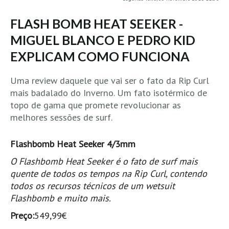
MINHO
FLASH BOMB HEAT SEEKER -
Moledo HD
MIGUEL BLANCO E PEDRO KID
Vila Praia de Âncora HD
EXPLICAM COMO FUNCIONA
Viana do Castelo HD
Viana Pontão HD
Uma review daquele que vai ser o fato da Rip Curl
mais badalado do Inverno. Um fato isotérmico de
Ofir
topo de gama que promete revolucionar as
GRANDE PORTO
melhores sessões de surf.
Aguçadoura HD
Póvoa de Varzim
Flashbomb Heat Seeker 4/3mm
Póvoa de Varzim - Ferrari HD
O Flashbomb Heat Seeker é o fato de surf mais
Azurara HD
quente de todos os tempos na Rip Curl, contendo
todos os recursos técnicos de um wetsuit
Praia de Árvore - Areal HD
Flashbomb e muito mais.
Mindelo
Preço:
549,99€
Mindelo meia laranja HD