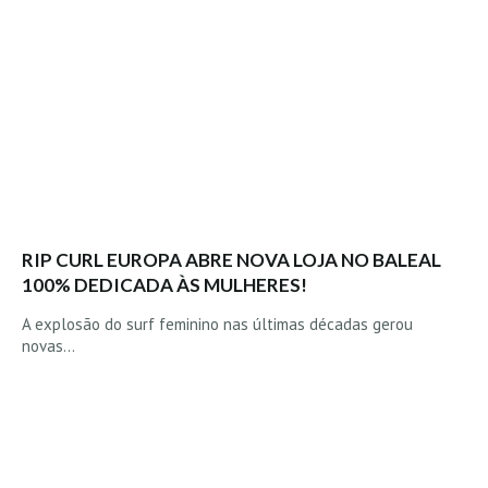
Boardriders Ericeira HD
Ericeira Praias Sul HD
Foz do Lizandro
SINTRA
Praia Grande HD
Praia Grande Panorâmica HD
LINHA DE CASCAIS/ESTORIL
RIP CURL EUROPA ABRE NOVA LOJA NO BALEAL
Guincho Norte
100% DEDICADA ÀS MULHERES!
São Pedro do estoril
A explosão do surf feminino nas últimas décadas gerou
Parede
novas…
Carcavelos HD
Carcavelos Secret HD
Carcavelos - Calhau
COSTA DA CAPARICA HD