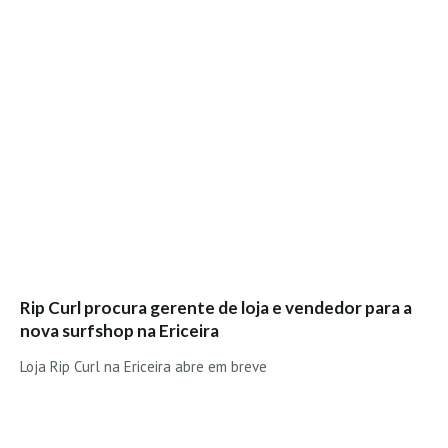
Mira
FIGUEIRA DA FOZ
Praia do Cabedelo HD
NAZARÉ
Nazaré panoramica praia norte
Nazaré HD
Nazaré Praias Sul
PENICHE
Peniche - Consolação Norte HD
Peniche Supertubos HD
Rip Curl procura gerente de loja e vendedor para a
SANTA CRUZ
nova surfshop na Ericeira
Praia do Navio HD
Loja Rip Curl na Ericeira abre em breve
ERICEIRA HD
Ericeira HD
Ericeira - Ribeira D'Ilhas HD