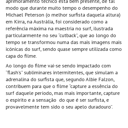
aprimoramento técnico está bem presente, de tal
Alentejo
modo que durante muito tempo o desempenho do
Michael Peterson (o melhor surfista daquela altura)
Algarve
em Kirra, na Austrália, foi considerado como a
Loja
referência máxima na maestria no surf, ilustrada
Pranchas
particularmente no seu “cutback”, que ao longo do
tempo se transformou numa das mais imagens mais
Acessórios de Surf
icónicas do surf, sendo quase sempre utilizada como
SurfWear
capa do filme.
Skate
Ao longo do filme vai-se sendo impactado com
Acessórios de moda
“flash’s” subliminares intermitentes, que simulam a
adrenalina do surfista que, segundo Albie Falzon,
Cursos de Shape
contribuem para que o filme “capture a essência do
Contactos
surf daquele período, mas mais importante, capture
Contactos Surftotal
o espírito e a sensação do que é ser surfista, e
provavelmente tem sido o seu apelo duradouro”.