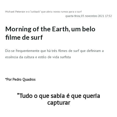
MINHO
Michael Peterson e o “cutback” que abriu novos rumos para o surf
Moledo HD
quarta-feira, 03 novembro 2021 17:52
Vila Praia de Âncora HD
Morning of the Earth, um belo
Viana do Castelo HD
filme de surf
Viana Pontão HD
Ofir
Diz-se frequentemente que há três filmes de surf que definiram a
GRANDE PORTO
essência da cultura e estilo de vida surfista
Aguçadoura HD
Póvoa de Varzim
Póvoa de Varzim - Ferrari HD
*Por Pedro Quadros
Azurara HD
“Tudo o que sabia é que queria
Praia de Árvore - Areal HD
capturar
Mindelo
Mindelo meia laranja HD