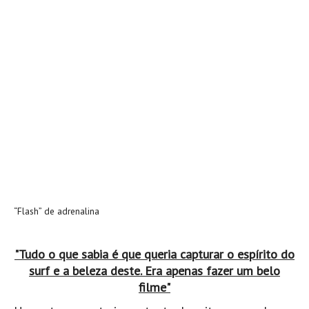
“Flash” de adrenalina
"Tudo o que sabia é que queria capturar o espírito do
surf e a beleza deste. Era apenas fazer um belo
filme"