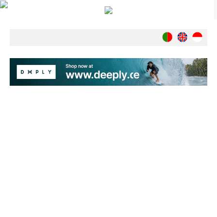
Notícias
Nacionais
Internacionais
Ambiente
Exclusivos
História
INDÚSTRIA
Nacional
Internacional
Exclusivos
Agenda de Eventos
Crónicas
Câmaras & Report