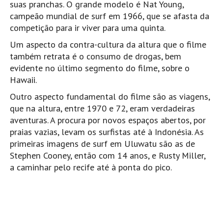
suas pranchas. O grande modelo é Nat Young,
Seixal HD
campeão mundial de surf em 1966, que se afasta da
BALI / INDONÉSIA
competição para ir viver para uma quinta.
Bali - Kuta e Kuta Reef HD
Um aspecto da contra-cultura da altura que o filme
Bali - Keramas HD
também retrata é o consumo de drogas, bem
Bali - Uluwatu HD
evidente no último segmento do filme, sobre o
Hawaii.
Ver Todas
Outro aspecto fundamental do filme são as viagens,
Entrevistas
que na altura, entre 1970 e 72, eram verdadeiras
Nacionais
aventuras. A procura por novos espaços abertos, por
praias vazias, levam os surfistas até à Indonésia. As
Internacionais
primeiras imagens de surf em Uluwatu são as de
Exclusivas
Stephen Cooney, então com 14 anos, e Rusty Miller,
Perfil da semana
a caminhar pelo recife até à ponta do pico.
Análises
Podcast Pulsar do Surf
Opinião