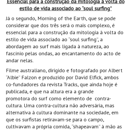
Essencial para a construção da mitologia à volta do
Costa da Caparica - C.I.Surf HD
estilo de vida associado ao “soul surfing”
Costa da Caparica - Praia Norte HD
Já o segundo, Morning of the Earth, que se pode
Costa da Caparica - Praia CDS - HD
considerar que dos três será o mais complexo, é
Costa da Caparica - Marcelino Beach Cafe HD
essencial para a construção da mitologia à volta do
Costa da Caparica - Fonte da Telha HD
estilo de vida associado ao “soul surfing”, a
abordagem ao surf mais ligada à natureza, ao
ALENTEJO / ALGARVE
fascínio pelas ondas, ao encantamento do acto de
Monte Clérigo HD - O sargo
andar nelas.
Quarteira
Filme australiano, dirigido e fotografado por Albert
Faro HD
“Albie” Falzon e produzido por David Elfick, ambos
Faro Surf Spot HD
co-fundadores da revista Tracks, que ainda hoje é
publicada, e que na altura era a grande
Fuzeta
promotora do surf como elemento de contra-
Fuzeta Vista Mar HD
cultura. Uma contra-cultura não adversária, mas
MADEIRA
alternativa à cultura dominante na sociedade, em
Machico HD
que os surfistas retiravam-se para o campo,
cultivavam a própria comida, “shapeavam” à mão as
Laje, Contreiras e Ribeira da Janela HD