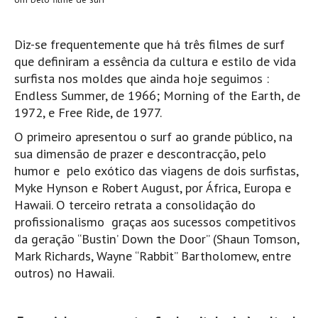
Boardriders Ericeira HD
Ericeira Praias Sul HD
Diz-se frequentemente que há três filmes de surf
que definiram a essência da cultura e estilo de vida
Foz do Lizandro
surfista nos moldes que ainda hoje seguimos :
SINTRA
Endless Summer, de 1966; Morning of the Earth, de
Praia Grande HD
1972, e Free Ride, de 1977.
Praia Grande Panorâmica HD
O primeiro apresentou o surf ao grande público, na
LINHA DE CASCAIS/ESTORIL
sua dimensão de prazer e descontracção, pelo
Guincho Norte
humor e pelo exótico das viagens de dois surfistas,
Myke Hynson e Robert August, por África, Europa e
São Pedro do estoril
Hawaii. O terceiro retrata a consolidação do
Parede
profissionalismo graças aos sucessos competitivos
Carcavelos HD
da geração “Bustin’ Down the Door” (Shaun Tomson,
Mark Richards, Wayne “Rabbit” Bartholomew, entre
Carcavelos Secret HD
outros) no Hawaii.
Carcavelos - Calhau
COSTA DA CAPARICA HD