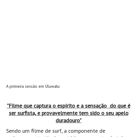
Vídeos
Nacional
Internacional
Exclusivos
Fotogaleria
Nacional
Internacional
Exclusivas
Guia De Praias
A primeira sessão em Uluwatu
Norte
Grande Porto
"Filme que captura o espírito e a sensação do que é
ser surfista, e provavelmente tem sido o seu apelo
Costa de Prata
duradouro"
Oeste
Sendo um filme de surf, a componente de
Grande Lisboa