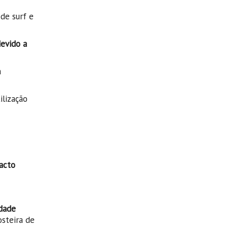
 de surf e
devido a
a
ilização
acto
idade
steira de