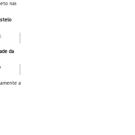
jeto nas
stelo
,
dade da
a
damente a