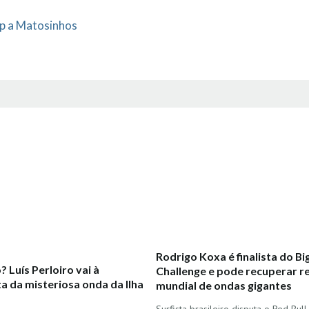
ip a Matosinhos
Rodrigo Koxa é finalista do B
? Luís Perloiro vai à
Challenge e pode recuperar r
a da misteriosa onda da Ilha
mundial de ondas gigantes
Surfista brasileiro disputa o Red Bul