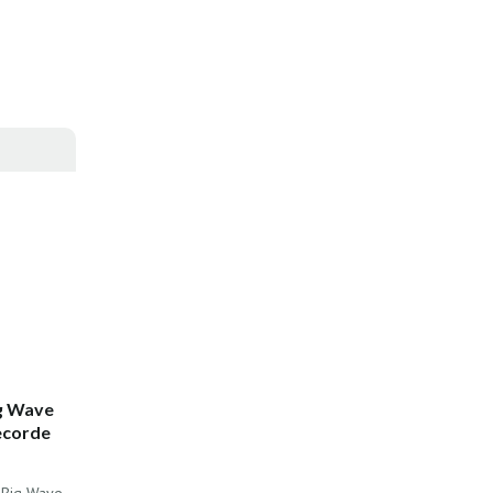
ig Wave
ecorde
l Big Wave