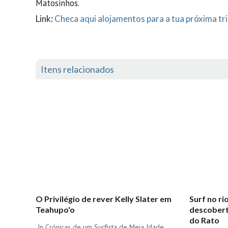
Matosinhos.
Link:
Checa aqui alojamentos para a tua próxima tr
Itens relacionados
O Privilégio de rever Kelly Slater em
Surf no rio
Teahupo'o
descobert
do Rato
In Crónicas de um Surfista de Meia Idade...