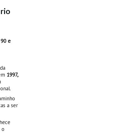
rio
 90 e
 da
 em
1997,
m
onal.
caminho
tas a ser
nhece
 o