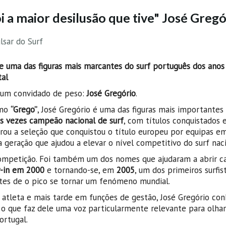
i a maior desilusão que tive" José Gregó
lsar do Surf
e uma das figuras mais marcantes do surf português dos anos
tal
um convidado de peso:
José Gregório
.
omo
“Grego”
, José Gregório é uma das figuras mais importantes
ês vezes campeão nacional de surf
, com títulos conquistados
egrou a seleção que conquistou o título europeu por equipas e
geração que ajudou a elevar o nível competitivo do surf naci
competição. Foi também um dos nomes que ajudaram a abrir 
-in em 2000
e tornando-se, em
2005
, um dos primeiros surfis
ntes de o pico se tornar um fenómeno mundial.
 atleta e mais tarde em funções de gestão, José Gregório co
, o que faz dele uma voz particularmente relevante para olhar
ortugal.