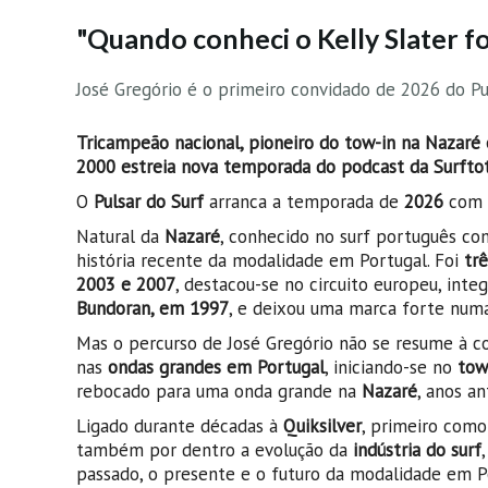
"Quando conheci o Kelly Slater fo
José Gregório é o primeiro convidado de 2026 do Pu
Tricampeão nacional, pioneiro do tow-in na Nazaré 
2000 estreia nova temporada do podcast da Surfto
O
Pulsar do Surf
arranca a temporada de
2026
com 
Natural da
Nazaré
, conhecido no surf português c
história recente da modalidade em Portugal. Foi
tr
2003 e 2007
, destacou-se no circuito europeu, int
Bundoran, em 1997
, e deixou uma marca forte numa 
Mas o percurso de José Gregório não se resume à 
nas
ondas grandes em Portugal
, iniciando-se no
tow
rebocado para uma onda grande na
Nazaré
, anos a
Ligado durante décadas à
Quiksilver
, primeiro como
também por dentro a evolução da
indústria do surf
passado, o presente e o futuro da modalidade em P