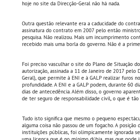
hoje no site da Direcção-Geral não há nada.
Outra questão relevante era a caducidade do contr
assinatura do contrato em 2007 pelo então ministr
pesquisa. Não realizou. Mais um incumprimento cont
recebido mais uma borla do governo. Não é a primei
Foi preciso vasculhar o site do Plano de Situação
autorização, assinada a 11 de Janeiro de 2017 pelo
Geral), que permite à ENI e à GALP realizar furos n
profundidade. A ENI e a GALP podem, durante 60 dia
dias de antecedência. Além disso, o governo aparen
de ter seguro de responsabilidade civil, o que é tã
Tudo isto significa que mesmo o pequeno espectácul
alguma coisa não passou de um fogacho. A posição d
instituições públicas, foi olimpicamente ignorada 
uma licença que é no mínimo dúbia, mas que pode inc