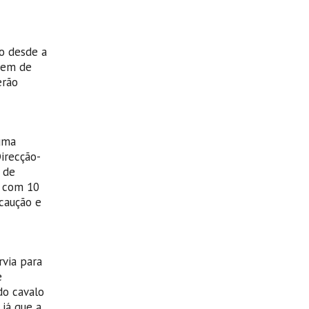
o desde a
agem de
erão
uma
irecção-
 de
o com 10
caução e
rvia para
e
do cavalo
 já que a