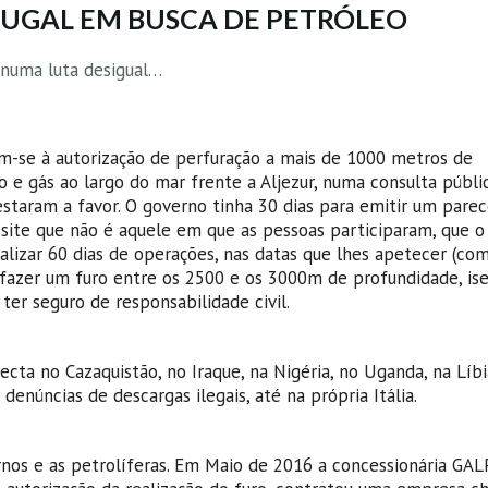
RTUGAL EM BUSCA DE PETRÓLEO
 numa luta desigual…
m-se à autorização de perfuração a mais de 1000 metros de
e gás ao largo do mar frente a Aljezur, numa consulta públi
taram a favor. O governo tinha 30 dias para emitir um parece
 site que não é aquele em que as pessoas participaram, que 
ealizar 60 dias de operações, nas datas que lhes apetecer (co
 fazer um furo entre os 2500 e os 3000m de profundidade, is
er seguro de responsabilidade civil.
cta no Cazaquistão, no Iraque, na Nigéria, no Uganda, na Líbi
enúncias de descargas ilegais, até na própria Itália.
rnos e as petrolíferas. Em Maio de 2016 a concessionária GAL