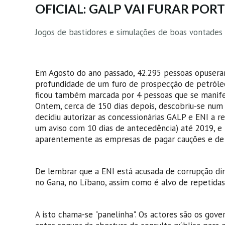
OFICIAL: GALP VAI FURAR PO
Jogos de bastidores e simulações de boas vontades
Em Agosto do ano passado, 42.295 pessoas opusera
profundidade de um furo de prospecção de petróleo 
ficou também marcada por 4 pessoas que se manifes
Ontem, cerca de 150 dias depois, descobriu-se num
decidiu autorizar as concessionárias GALP e ENI a r
um aviso com 10 dias de antecedência) até 2019, e
aparentemente as empresas de pagar cauções e de t
De lembrar que a ENI está acusada de corrupção dire
no Gana, no Líbano, assim como é alvo de repetidas d
A isto chama-se "panelinha". Os actores são os gove