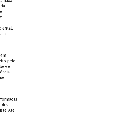
chamada
ria
e
re
iental,
a a
(bem
ito pelo
abe-se
ência
que
nformadas
iplos
ste. Até