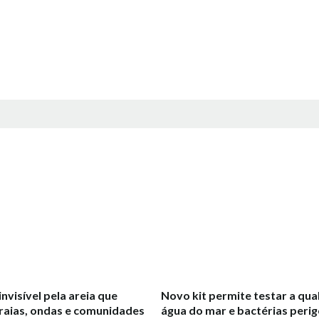
invisível pela areia que
Novo kit permite testar a qua
raias, ondas e comunidades
água do mar e bactérias peri