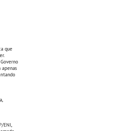
ca que
r.
o Governo
m apenas
entando
a,
P/ENI,