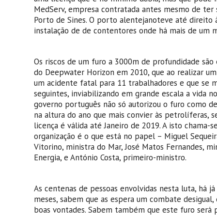
MedServ, empresa contratada antes mesmo de ter si
Porto de Sines. O porto alentejanoteve até direito 
instalação de de contentores onde há mais de um mê
Os riscos de um furo a 3000m de profundidade são e
do Deepwater Horizon em 2010, que ao realizar um
um acidente fatal para 11 trabalhadores e que se 
seguintes, inviabilizando em grande escala a vida no
governo português não só autorizou o furo como de
na altura do ano que mais convier às petrolíferas, 
licença é válida até Janeiro de 2019. A isto chama-
organização é o que está no papel – Miguel Sequeir
Vitorino, ministra do Mar, José Matos Fernandes, mi
Energia, e António Costa, primeiro-ministro.
As centenas de pessoas envolvidas nesta luta, há j
meses, sabem que as espera um combate desigual, d
boas vontades. Sabem também que este furo será p