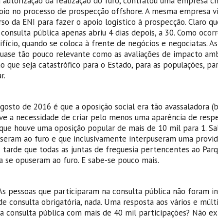
a autorização da realização do furo, contratou uma empresa 
poio no processo de prospecção offshore. A mesma empresa vi
o da ENI para fazer o apoio logístico à prospecção. Claro qu
consulta pública apenas abriu 4 dias depois, a 30. Como ocor
ício, quando se coloca à frente de negócios e negociatas. As
uase tão pouco relevante como as avaliações de impacto amb
que seja catastrófico para o Estado, para as populações, par
r.
Agosto de 2016 é que a oposição social era tão avassaladora 
uve a necessidade de criar pelo menos uma aparência de respe
, que houve uma oposição popular de mais de 10 mil para 1. S
seram ao furo e que inclusivamente interpuseram uma provid
is tarde que todas as juntas de freguesia pertencentes ao Par
a se opuseram ao furo. E sabe-se pouco mais.
 As pessoas que participaram na consulta pública não foram i
e consulta obrigatória, nada. Uma resposta aos vários e múlt
 consulta pública com mais de 40 mil participações? Não exi