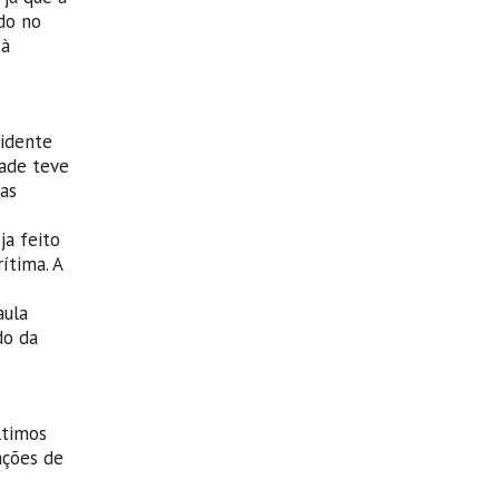
do no
 à
cidente
ade teve
as
a feito
ítima. A
aula
do da
ltimos
ações de