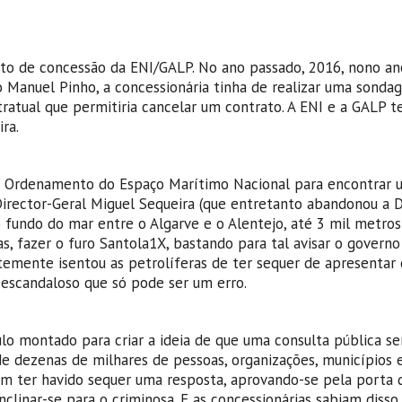
ato de concessão da ENI/GALP. No ano passado, 2016, nono an
o Manuel Pinho, a concessionária tinha de realizar uma sond
ratual que permitiria cancelar um contrato. A ENI e a GALP t
ra.
 do Ordenamento do Espaço Marítimo Nacional para encontrar 
 Director-Geral Miguel Sequeira (que entretanto abandonou a D
o fundo do mar entre o Algarve e o Alentejo, até 3 mil metros
s, fazer o furo Santola1X, bastando para tal avisar o govern
temente isentou as petrolíferas de ter sequer de apresentar 
o escandaloso que só pode ser um erro.
o montado para criar a ideia de que uma consulta pública se
e dezenas de milhares de pessoas, organizações, municípios 
sem ter havido sequer uma resposta, aprovando-se pela porta 
linar-se para o criminosa. E as concessionárias sabiam disso,