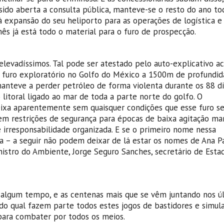
do aberta a consulta pública, manteve-se o resto do ano to
à expansão do seu heliporto para as operações de logística e
s já está todo o material para o furo de prospecção.
levadíssimos. Tal pode ser atestado pelo auto-explicativo a
 furo exploratório no Golfo do México a 1500m de profundid
manteve a perder petróleo de forma violenta durante os 88 di
 litoral ligado ao mar de toda a parte norte do golfo. O
ixa aparentemente sem quaisquer condições que esse furo sej
sem restrições de segurança para épocas de baixa agitação mar
se irresponsabilidade organizada. E se o primeiro nome nessa
a – a seguir não podem deixar de lá estar os nomes de Ana P
nistro do Ambiente, Jorge Seguro Sanches, secretário de Esta
á algum tempo, e as centenas mais que se vêm juntando nos ú
o qual fazem parte todos estes jogos de bastidores e simul
ara combater por todos os meios.