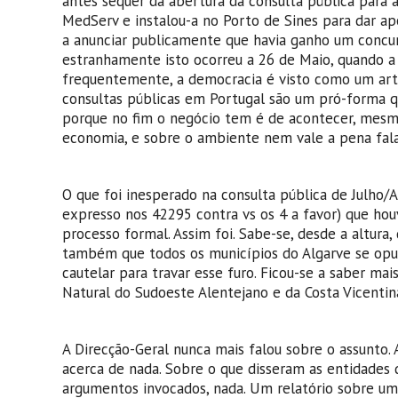
antes sequer da abertura da consulta pública para 
MedServ e instalou-a no Porto de Sines para dar a
a anunciar publicamente que havia ganho um concurs
estranhamente isto ocorreu a 26 de Maio, quando a 
frequentemente, a democracia é visto como um artif
consultas públicas em Portugal são um pró-forma q
porque no fim o negócio tem é de acontecer, mesmo 
economia, e sobre o ambiente nem vale a pena fala
O que foi inesperado na consulta pública de Julho/
expresso nos 42295 contra vs os 4 a favor) que ho
processo formal. Assim foi. Sabe-se, desde a altura
também que todos os municípios do Algarve se opu
cautelar para travar esse furo. Ficou-se a saber ma
Natural do Sudoeste Alentejano e da Costa Vicentin
A Direcção-Geral nunca mais falou sobre o assunto.
acerca de nada. Sobre o que disseram as entidades d
argumentos invocados, nada. Um relatório sobre uma