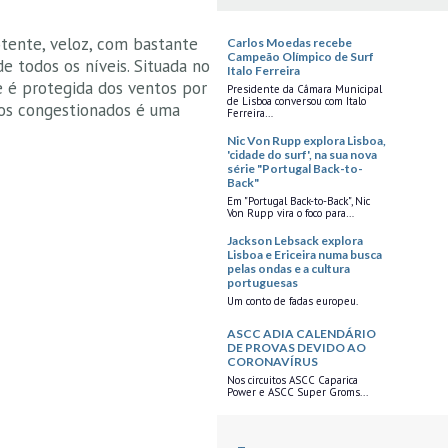
tente, veloz, com bastante
Carlos Moedas recebe
Campeão Olímpico de Surf
de todos os níveis. Situada no
Italo Ferreira
e é protegida dos ventos por
Presidente da Câmara Municipal
de Lisboa conversou com Italo
sos congestionados é uma
Ferreira…
Nic Von Rupp explora Lisboa,
'cidade do surf', na sua nova
série "Portugal Back-to-
Back"
Em "Portugal Back-to-Back", Nic
Von Rupp vira o foco para…
Jackson Lebsack explora
Lisboa e Ericeira numa busca
pelas ondas e a cultura
portuguesas
Um conto de fadas europeu.
ASCC ADIA CALENDÁRIO
DE PROVAS DEVIDO AO
CORONAVÍRUS
Nos circuitos ASCC Caparica
Power e ASCC Super Groms...