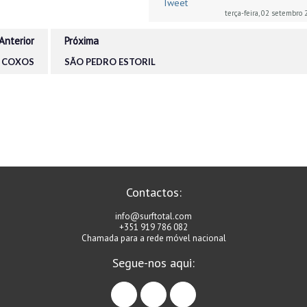
Tweet
terça-feira, 02 setembro
Anterior
Próxima
- COXOS
SÃO PEDRO ESTORIL
Contactos:
info@surftotal.com
+351 919 786 082
Chamada para a rede móvel nacional
Segue-nos aqui:
facebook
instagram
linkedin