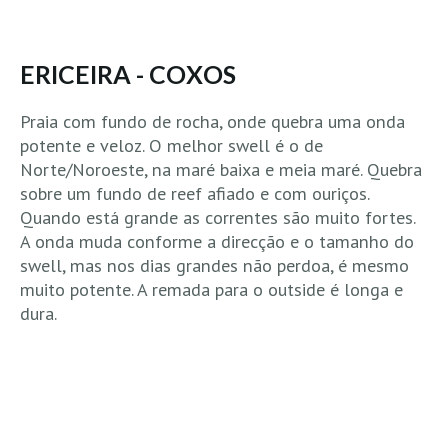
MINHO
Moledo HD
ERICEIRA - COXOS
Vila Praia de Âncora HD
Praia com fundo de rocha, onde quebra uma onda
Viana do Castelo HD
potente e veloz. O melhor swell é o de
Viana Pontão HD
Norte/Noroeste, na maré baixa e meia maré. Quebra
Ofir
sobre um fundo de reef afiado e com ouriços.
GRANDE PORTO
Quando está grande as correntes são muito fortes.
A onda muda conforme a direcção e o tamanho do
Aguçadoura HD
swell, mas nos dias grandes não perdoa, é mesmo
Póvoa de Varzim
muito potente. A remada para o outside é longa e
Póvoa de Varzim - Ferrari HD
dura.
Azurara HD
Praia de Árvore - Areal HD
Mindelo
Mindelo meia laranja HD