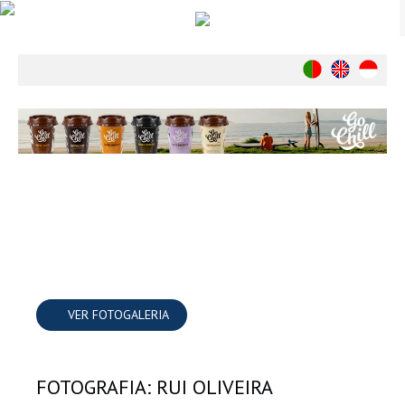
Notícias
Nacionais
Internacionais
Ambiente
Exclusivos
História
INDÚSTRIA
Nacional
Internacional
Exclusivos
VER FOTOGALERIA
Agenda de Eventos
Crónicas
FOTOGRAFIA: RUI OLIVEIRA
Câmaras & Report