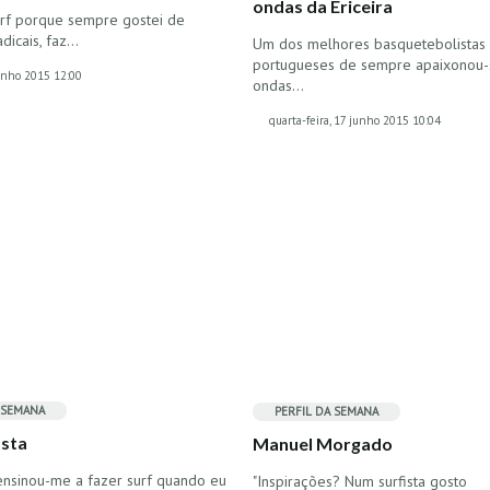
ondas da Ericeira
surf porque sempre gostei de
dicais, faz…
Um dos melhores basquetebolistas
portugueses de sempre apaixonou-
junho 2015 12:00
ondas…
quarta-feira, 17 junho 2015 10:04
 SEMANA
PERFIL DA SEMANA
osta
Manuel Morgado
ensinou-me a fazer surf quando eu
"Inspirações? Num surfista gosto