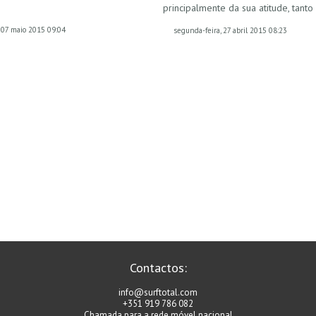
principalmente da sua atitude, tant
, 07 maio 2015 09:04
segunda-feira, 27 abril 2015 08:23
Contactos:
info@surftotal.com
+351 919 786 082
Chamada para a rede móvel nacional