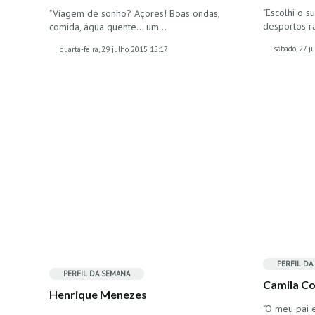
"Escolhi o 
"Viagem de sonho? Açores! Boas ondas,
desportos ra
comida, água quente... um…
sábado, 27 
quarta-feira, 29 julho 2015 15:17
PERFIL DA
PERFIL DA SEMANA
Camila C
Henrique Menezes
"O meu pai 