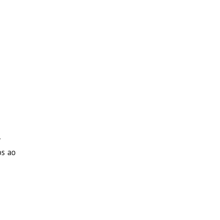
.
os ao