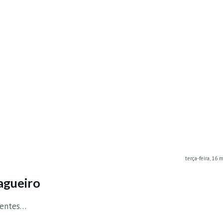
terça-feira, 16 
agueiro
inentes…