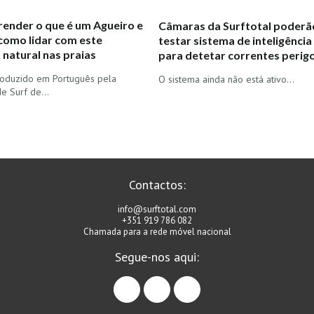
ender o que é um Agueiro e
Câmaras da Surftotal poderão
como lidar com este
testar sistema de inteligência a
natural nas praias
para detetar correntes perig
oduzido em Português pela
O sistema ainda não está ativo...
de Surf de…
Contactos:
info@surftotal.com
+351 919 786 082
Chamada para a rede móvel nacional
Segue-nos aqui:
facebook
instagram
linkedin