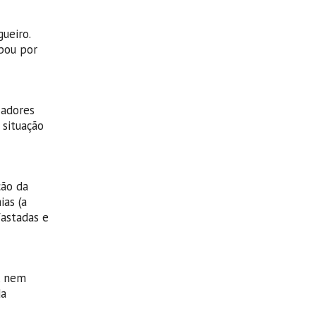
ueiro.
abou por
zadores
 situação
ção da
as (a
fastadas e
, nem
da