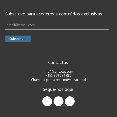
Seixal HD
BALI / INDONÉSIA
Subscreve para acederes a conteúdos exclusivos!
Bali - Kuta e Kuta Reef HD
Bali - Keramas HD
Bali - Uluwatu HD
Ver Todas
Entrevistas
Contactos:
Nacionais
Internacionais
info@surftotal.com
+351 919 786 082
Exclusivas
Chamada para a rede móvel nacional
Perfil da semana
Segue-nos aqui:
Análises
facebook
instagram
linkedin
Podcast Pulsar do Surf
Opinião