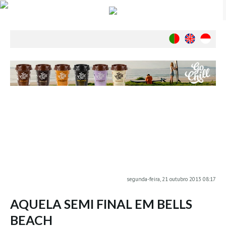
Notícias
Nacionais
Internacionais
Ambiente
Exclusivos
História
INDÚSTRIA
Nacional
Internacional
Exclusivos
segunda-feira, 21 outubro 2013 08:17
Agenda de Eventos
AQUELA SEMI FINAL EM BELLS
Crónicas
BEACH
Câmaras & Report