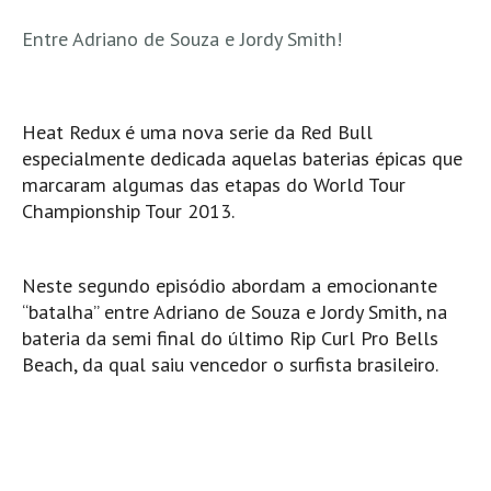
MINHO
Entre Adriano de Souza e Jordy Smith!
Moledo HD
Vila Praia de Âncora HD
Heat Redux é uma nova serie da Red Bull
Viana do Castelo HD
especialmente dedicada aquelas baterias épicas que
Viana Pontão HD
marcaram algumas das etapas do World Tour
Ofir
Championship Tour 2013.
GRANDE PORTO
Aguçadoura HD
Neste segundo episódio abordam a emocionante
Póvoa de Varzim
“batalha” entre Adriano de Souza e Jordy Smith, na
Póvoa de Varzim - Ferrari HD
bateria da semi final do último Rip Curl Pro Bells
Beach, da qual saiu vencedor o surfista brasileiro.
Azurara HD
Praia de Árvore - Areal HD
Mindelo
Mindelo meia laranja HD