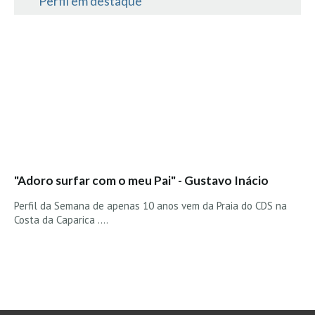
Perfil em destaque
Costa da Caparica - C.I.Surf HD
Costa da Caparica - Praia Norte HD
Costa da Caparica - Praia CDS - HD
Costa da Caparica - Marcelino Beach Cafe HD
Costa da Caparica - Fonte da Telha HD
ALENTEJO / ALGARVE
Monte Clérigo HD - O sargo
Quarteira
Faro HD
"Adoro surfar com o meu Pai" - Gustavo Inácio
Faro Surf Spot HD
Perfil da Semana de apenas 10 anos vem da Praia do CDS na
Fuzeta
Costa da Caparica ....
Fuzeta Vista Mar HD
MADEIRA
Machico HD
Laje, Contreiras e Ribeira da Janela HD