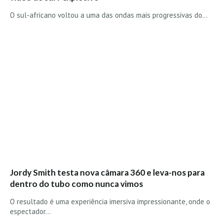
Mira
O sul-africano voltou a uma das ondas mais progressivas do…
FIGUEIRA DA FOZ
Praia do Cabedelo HD
NAZARÉ
Nazaré panoramica praia norte
Nazaré HD
Nazaré Praias Sul
PENICHE
Peniche - Consolação Norte HD
Peniche Supertubos HD
SANTA CRUZ
Jordy Smith testa nova câmara 360 e leva-nos para
Praia do Navio HD
dentro do tubo como nunca vimos
ERICEIRA HD
O resultado é uma experiência imersiva impressionante, onde o
Ericeira HD
espectador…
Ericeira - Ribeira D'Ilhas HD