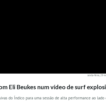
sexta-feira, 29 
om Eli Beukes num vídeo de surf explos
sivas do Índico para uma sessão de alta performance ao lado