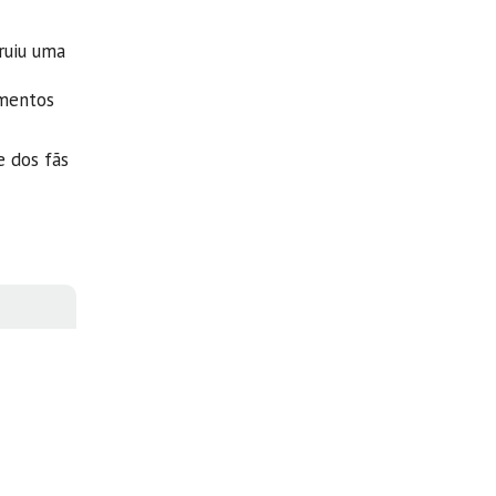
ruiu uma
omentos
 dos fãs