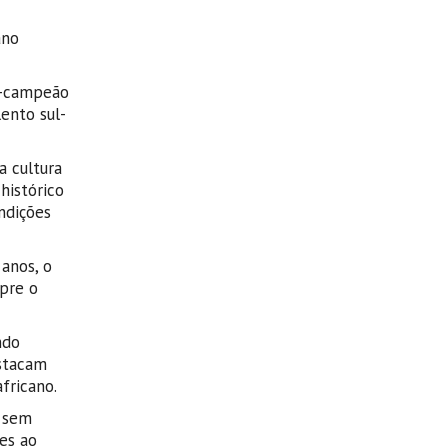
ano
ce-campeão
ento sul-
a cultura
histórico
ndições
 anos, o
pre o
ndo
estacam
fricano.
o sem
es ao