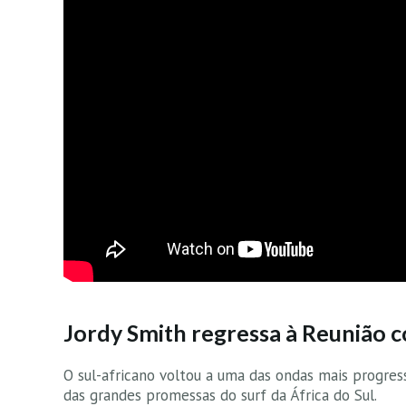
Jordy Smith regressa à Reunião c
O sul-africano voltou a uma das ondas mais progres
das grandes promessas do surf da África do Sul.