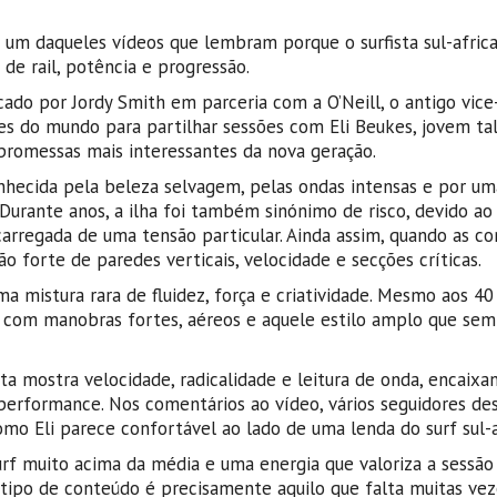
é um daqueles vídeos que lembram porque o surfista sul-afric
de rail, potência e progressão.
icado por Jordy Smith em parceria com a O’Neill, o antigo vi
s do mundo para partilhar sessões com Eli Beukes, jovem tal
promessas mais interessantes da nova geração.
onhecida pela beleza selvagem, pelas ondas intensas e por um
urante anos, a ilha foi também sinónimo de risco, devido ao 
carregada de uma tensão particular. Ainda assim, quando as co
forte de paredes verticais, velocidade e secções críticas.
a mistura rara de fluidez, força e criatividade. Mesmo aos 40
 com manobras fortes, aéreos e aquele estilo amplo que sem
ista mostra velocidade, radicalidade e leitura de onda, encaixa
 performance. Nos comentários ao vídeo, vários seguidores d
omo Eli parece confortável ao lado de uma lenda do surf sul-a
surf muito acima da média e uma energia que valoriza a sessã
te tipo de conteúdo é precisamente aquilo que falta muitas vez