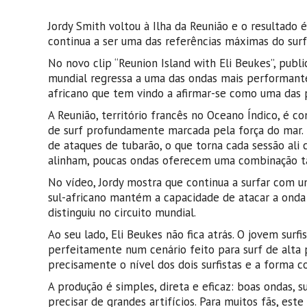
Jordy Smith voltou à Ilha da Reunião e o resultado 
continua a ser uma das referências máximas do surf 
No novo clip “Reunion Island with Eli Beukes”, publ
mundial regressa a uma das ondas mais performante
africano que tem vindo a afirmar-se como uma das 
A Reunião, território francês no Oceano Índico, é c
de surf profundamente marcada pela força do mar. D
de ataques de tubarão, o que torna cada sessão ali 
alinham, poucas ondas oferecem uma combinação tão 
No vídeo, Jordy mostra que continua a surfar com um
sul-africano mantém a capacidade de atacar a onda
distinguiu no circuito mundial.
Ao seu lado, Eli Beukes não fica atrás. O jovem surf
perfeitamente num cenário feito para surf de alta
precisamente o nível dos dois surfistas e a forma c
A produção é simples, direta e eficaz: boas ondas, 
precisar de grandes artifícios. Para muitos fãs, es