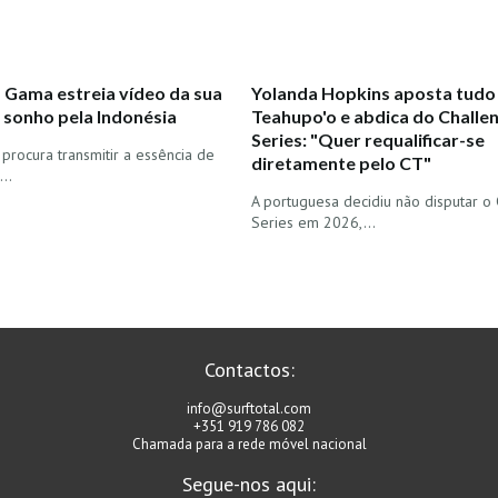
s Gama estreia vídeo da sua
Yolanda Hopkins aposta tudo
 sonho pela Indonésia
Teahupo'o e abdica do Challe
Series: "Quer requalificar-se
rocura transmitir a essência de
diretamente pelo CT"
..
A portuguesa decidiu não disputar o
Series em 2026,…
Contactos:
info@surftotal.com
+351 919 786 082
Chamada para a rede móvel nacional
Segue-nos aqui: