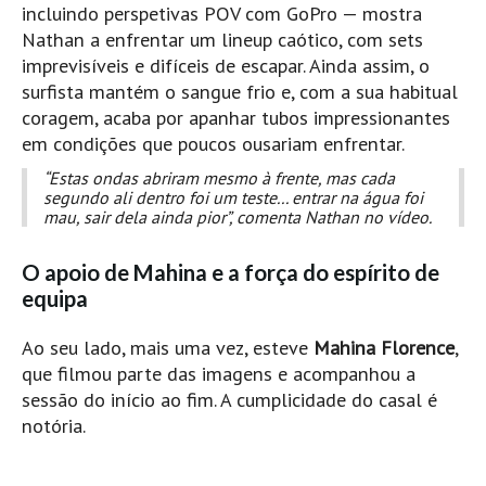
incluindo perspetivas POV com GoPro — mostra
Pedras do Corgo - Melanina HD
Nathan a enfrentar um lineup caótico, com sets
Cabo do Mundo HD
imprevisíveis e difíceis de escapar. Ainda assim, o
Leça - L'Kodak (Aterro) HD
surfista mantém o sangue frio e, com a sua habitual
Leça da Palmeira HD
coragem, acaba por apanhar tubos impressionantes
em condições que poucos ousariam enfrentar.
Leça da Palmeira bar Oscar HD
“Estas ondas abriram mesmo à frente, mas cada
Matosinhos HD
segundo ali dentro foi um teste... entrar na água foi
Matosinhos - Vagas Bar HD
mau, sair dela ainda pior”, comenta Nathan no vídeo.
Cabedelo do Porto
O apoio de Mahina e a força do espírito de
Espinho HD
equipa
Espinho vista aérea HD
Ao seu lado, mais uma vez, esteve
Mahina Florence
,
Espinho - Silvalde HD
que filmou parte das imagens e acompanhou a
AVEIRO
sessão do início ao fim. A cumplicidade do casal é
Cortegaça (Vila do Surf) HD
notória.
Cortegaça Onda Pontão HD
Praia da Barra Norte HD