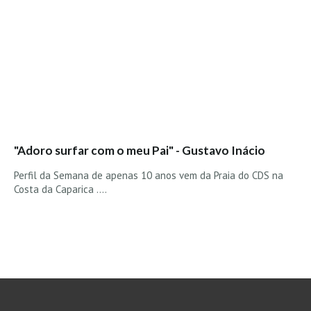
Vídeos
Nacional
Internacional
Exclusivos
Fotogaleria
Nacional
Internacional
"Adoro surfar com o meu Pai" - Gustavo Inácio
Exclusivas
Perfil da Semana de apenas 10 anos vem da Praia do CDS na
Costa da Caparica ....
Guia De Praias
Norte
Grande Porto
Costa de Prata
Oeste
Grande Lisboa