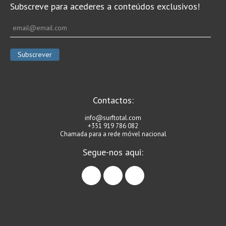
Subscreve para acederes a conteúdos exclusivos!
Alentejo
Algarve
Loja
Pranchas
Acessórios de Surf
SurfWear
Contactos:
Skate
info@surftotal.com
Acessórios de moda
+351 919 786 082
Chamada para a rede móvel nacional
Cursos de Shape
Segue-nos aqui:
Contactos
facebook
instagram
linkedin
Contactos Surftotal