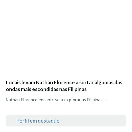
Seixal HD
BALI / INDONÉSIA
Bali - Kuta e Kuta Reef HD
Bali - Keramas HD
Bali - Uluwatu HD
Ver Todas
Entrevistas
Nacionais
Internacionais
Locais levam Nathan Florence a surfar algumas das
Exclusivas
ondas mais escondidas nas Filipinas
Perfil da semana
Nathan Florence encontr-se a explorar as Filipinas ....
Análises
Podcast Pulsar do Surf
Perfil em destaque
Opinião