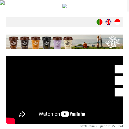
Notícias
Nacionais
Internacionais
Ambiente
Exclusivos
História
INDÚSTRIA
Nacional
Internacional
Exclusivos
Agenda de Eventos
Crónicas
Câmaras & Report
sexta-feira, 25 julho 2025 08:41