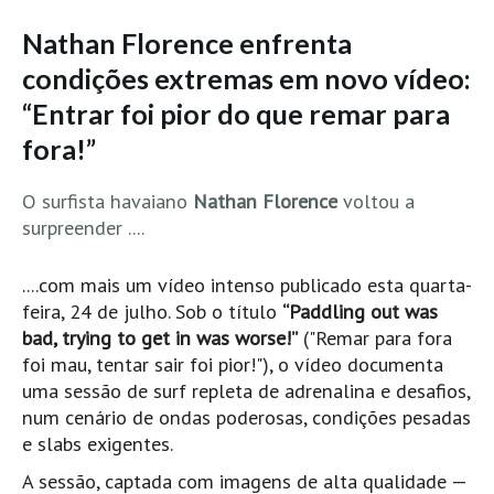
MINHO
Nathan Florence enfrenta
Moledo HD
condições extremas em novo vídeo:
Vila Praia de Âncora HD
“Entrar foi pior do que remar para
Viana do Castelo HD
fora!”
Viana Pontão HD
O surfista havaiano
Nathan Florence
voltou a
Ofir
surpreender ....
GRANDE PORTO
Aguçadoura HD
....com mais um vídeo intenso publicado esta quarta-
Póvoa de Varzim
feira, 24 de julho. Sob o título
“Paddling out was
Póvoa de Varzim - Ferrari HD
bad, trying to get in was worse!”
("Remar para fora
foi mau, tentar sair foi pior!"), o vídeo documenta
Azurara HD
uma sessão de surf repleta de adrenalina e desafios,
Praia de Árvore - Areal HD
num cenário de ondas poderosas, condições pesadas
Mindelo
e slabs exigentes.
Mindelo meia laranja HD
A sessão, captada com imagens de alta qualidade —