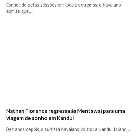
Costa da Caparica - C.I.Surf HD
Conhecido pelas sessões em locais extremos, o havaiano
Costa da Caparica - Praia Norte HD
admite que,…
Costa da Caparica - Praia CDS - HD
Costa da Caparica - Marcelino Beach Cafe HD
Costa da Caparica - Fonte da Telha HD
ALENTEJO / ALGARVE
Monte Clérigo HD - O sargo
Quarteira
Faro HD
Faro Surf Spot HD
Fuzeta
Fuzeta Vista Mar HD
Nathan Florence regressa às Mentawai para uma
MADEIRA
viagem de sonho em Kandui
Machico HD
Dez anos depois, o surfista havaiano voltou a Kandui Island…
Laje, Contreiras e Ribeira da Janela HD