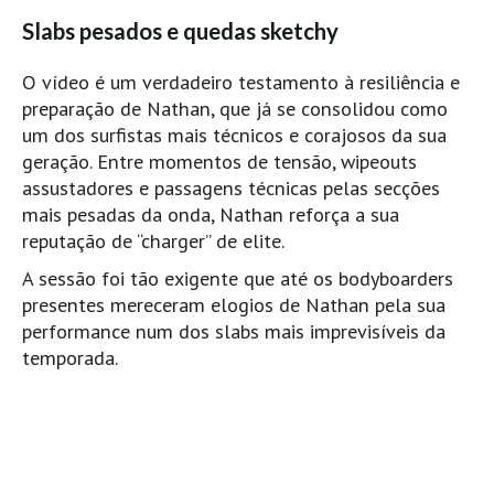
Mira
Slabs pesados e quedas sketchy
FIGUEIRA DA FOZ
O vídeo é um verdadeiro testamento à resiliência e
Praia do Cabedelo HD
preparação de Nathan, que já se consolidou como
NAZARÉ
um dos surfistas mais técnicos e corajosos da sua
Nazaré panoramica praia norte
geração. Entre momentos de tensão, wipeouts
assustadores e passagens técnicas pelas secções
Nazaré HD
mais pesadas da onda, Nathan reforça a sua
Nazaré Praias Sul
reputação de “charger” de elite.
PENICHE
A sessão foi tão exigente que até os bodyboarders
Peniche - Consolação Norte HD
presentes mereceram elogios de Nathan pela sua
Peniche Supertubos HD
performance num dos slabs mais imprevisíveis da
temporada.
SANTA CRUZ
Praia do Navio HD
ERICEIRA HD
Ericeira HD
Ericeira - Ribeira D'Ilhas HD