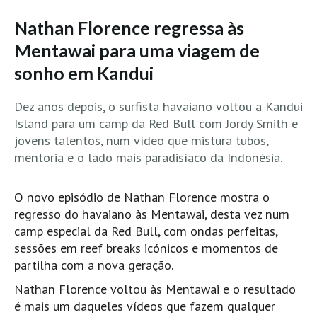
MINHO
Nathan Florence regressa às
Moledo HD
Mentawai para uma viagem de
Vila Praia de Âncora HD
sonho em Kandui
Viana do Castelo HD
Dez anos depois, o surfista havaiano voltou a Kandui
Viana Pontão HD
Island para um camp da Red Bull com Jordy Smith e
Ofir
jovens talentos, num vídeo que mistura tubos,
GRANDE PORTO
mentoria e o lado mais paradisíaco da Indonésia.
Aguçadoura HD
Póvoa de Varzim
O novo episódio de Nathan Florence mostra o
regresso do havaiano às Mentawai, desta vez num
Póvoa de Varzim - Ferrari HD
camp especial da Red Bull, com ondas perfeitas,
Azurara HD
sessões em reef breaks icónicos e momentos de
Praia de Árvore - Areal HD
partilha com a nova geração.
Mindelo
Nathan Florence voltou às Mentawai e o resultado
Mindelo meia laranja HD
é mais um daqueles vídeos que fazem qualquer