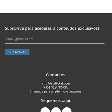
Vídeos
Nacional
Internacional
Exclusivos
Subscreve para acederes a conteúdos exclusivos!
Fotogaleria
Nacional
Internacional
Exclusivas
Guia De Praias
Contactos:
Norte
info@surftotal.com
Grande Porto
+351 919 786 082
Chamada para a rede móvel nacional
Costa de Prata
Segue-nos aqui:
Oeste
facebook
instagram
linkedin
Grande Lisboa