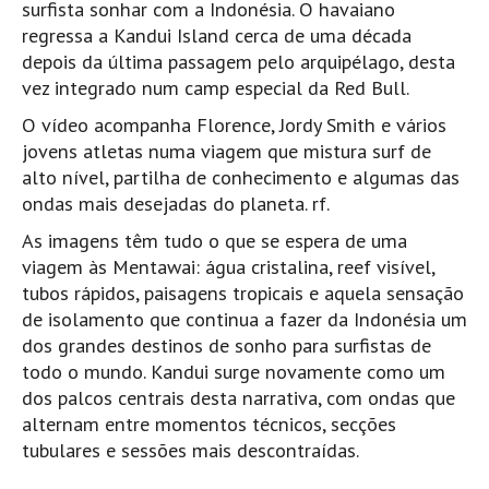
surfista sonhar com a Indonésia. O havaiano
Pedras do Corgo - Melanina HD
regressa a Kandui Island cerca de uma década
Cabo do Mundo HD
depois da última passagem pelo arquipélago, desta
Leça - L'Kodak (Aterro) HD
vez integrado num camp especial da Red Bull.
Leça da Palmeira HD
O vídeo acompanha Florence, Jordy Smith e vários
Leça da Palmeira bar Oscar HD
jovens atletas numa viagem que mistura surf de
alto nível, partilha de conhecimento e algumas das
Matosinhos HD
ondas mais desejadas do planeta. rf.
Matosinhos - Vagas Bar HD
As imagens têm tudo o que se espera de uma
Cabedelo do Porto
viagem às Mentawai: água cristalina, reef visível,
Espinho HD
tubos rápidos, paisagens tropicais e aquela sensação
Espinho vista aérea HD
de isolamento que continua a fazer da Indonésia um
dos grandes destinos de sonho para surfistas de
Espinho - Silvalde HD
todo o mundo. Kandui surge novamente como um
AVEIRO
dos palcos centrais desta narrativa, com ondas que
Cortegaça (Vila do Surf) HD
alternam entre momentos técnicos, secções
tubulares e sessões mais descontraídas.
Cortegaça Onda Pontão HD
Praia da Barra Norte HD