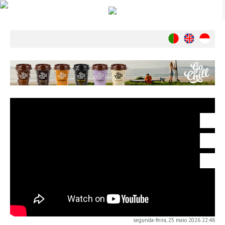
Notícias
Nacionais
Internacionais
Ambiente
Exclusivos
História
INDÚSTRIA
Nacional
Internacional
Exclusivos
Agenda de Eventos
Crónicas
Câmaras & Report
segunda-feira, 25 maio 2026 22:48