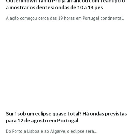
Outerknown Tahiti Pro já arrancou com Teahupo’o
Costa da Caparica - C.I.Surf HD
a mostrar os dentes: ondas de 10 a 14 pés
Costa da Caparica - Praia Norte HD
A ação começou cerca das 19 horas em Portugal continental,
Costa da Caparica - Praia CDS - HD
Costa da Caparica - Marcelino Beach Cafe HD
Costa da Caparica - Fonte da Telha HD
ALENTEJO / ALGARVE
Monte Clérigo HD - O sargo
Quarteira
Faro HD
Faro Surf Spot HD
Fuzeta
Fuzeta Vista Mar HD
MADEIRA
Surf sob um eclipse quase total? Há ondas previstas
Machico HD
para 12 de agosto em Portugal
Laje, Contreiras e Ribeira da Janela HD
Do Porto a Lisboa e ao Algarve, o eclipse será…