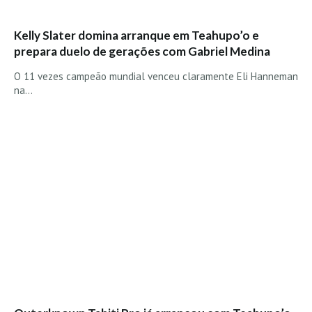
Boardriders Ericeira HD
Kelly Slater domina arranque em Teahupo’o e
Ericeira Praias Sul HD
prepara duelo de gerações com Gabriel Medina
Foz do Lizandro
O 11 vezes campeão mundial venceu claramente Eli Hanneman
SINTRA
na…
Praia Grande HD
Praia Grande Panorâmica HD
LINHA DE CASCAIS/ESTORIL
Guincho Norte
São Pedro do estoril
Parede
Carcavelos HD
Carcavelos Secret HD
Carcavelos - Calhau
COSTA DA CAPARICA HD