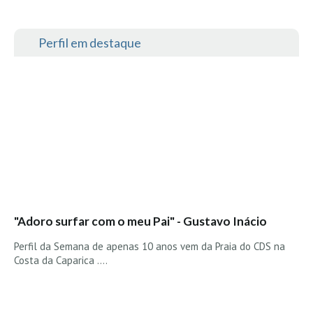
Seixal HD
BALI / INDONÉSIA
Perfil em destaque
Bali - Kuta e Kuta Reef HD
Bali - Keramas HD
Bali - Uluwatu HD
Ver Todas
Entrevistas
Nacionais
Internacionais
Exclusivas
"Adoro surfar com o meu Pai" - Gustavo Inácio
Perfil da semana
Perfil da Semana de apenas 10 anos vem da Praia do CDS na
Análises
Costa da Caparica ....
Podcast Pulsar do Surf
Opinião