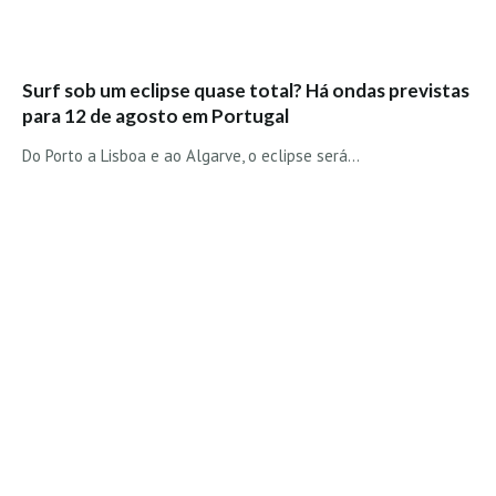
Mira
FIGUEIRA DA FOZ
Surf sob um eclipse quase total? Há ondas previstas
Praia do Cabedelo HD
para 12 de agosto em Portugal
NAZARÉ
Do Porto a Lisboa e ao Algarve, o eclipse será…
Nazaré panoramica praia norte
Nazaré HD
Nazaré Praias Sul
PENICHE
Peniche - Consolação Norte HD
Peniche Supertubos HD
SANTA CRUZ
Praia do Navio HD
ERICEIRA HD
Ericeira HD
Ericeira - Ribeira D'Ilhas HD