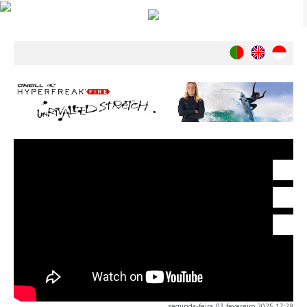
Notícias
Nacionais
Internacionais
Ambiente
Exclusivos
História
INDÚSTRIA
Nacional
Internacional
Exclusivos
Agenda de Eventos
Crónicas
Câmaras & Report
segunda-feira, 03 fevereiro 2025 17:28