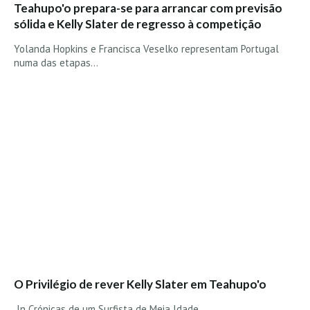
Teahupo'o prepara-se para arrancar com previsão
Boardriders Ericeira HD
sólida e Kelly Slater de regresso à competição
Ericeira Praias Sul HD
Yolanda Hopkins e Francisca Veselko representam Portugal
Foz do Lizandro
numa das etapas…
SINTRA
Praia Grande HD
Praia Grande Panorâmica HD
LINHA DE CASCAIS/ESTORIL
Guincho Norte
São Pedro do estoril
Parede
Carcavelos HD
Carcavelos Secret HD
Carcavelos - Calhau
O Privilégio de rever Kelly Slater em Teahupo'o
COSTA DA CAPARICA HD
In Crónicas de um Surfista de Meia Idade...