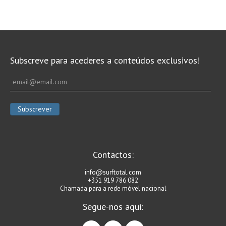
Seixal HD
BALI / INDONÉSIA
Bali - Kuta e Kuta Reef HD
Bali - Keramas HD
Subscreve para acederes a conteúdos exclusivos!
Bali - Uluwatu HD
Ver Todas
Entrevistas
Nacionais
Internacionais
Exclusivas
Contactos:
Perfil da semana
info@surftotal.com
+351 919 786 082
Análises
Chamada para a rede móvel nacional
Podcast Pulsar do Surf
Segue-nos aqui:
Opinião
facebook
instagram
linkedin