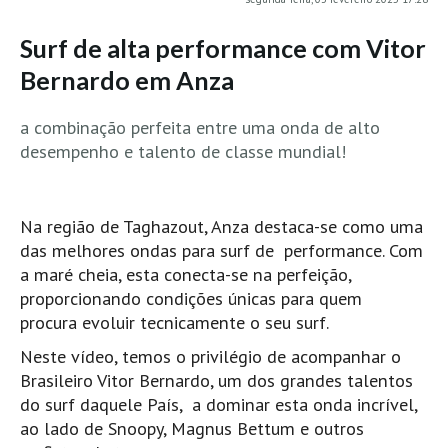
MINHO
Surf de alta performance com Vitor
Moledo HD
Bernardo em Anza
Vila Praia de Âncora HD
Viana do Castelo HD
a combinação perfeita entre uma onda de alto
desempenho e talento de classe mundial!
Viana Pontão HD
Ofir
GRANDE PORTO
Na região de Taghazout, Anza destaca-se como uma
Aguçadoura HD
das melhores ondas para surf de performance. Com
a maré cheia, esta conecta-se na perfeição,
Póvoa de Varzim
proporcionando condições únicas para quem
Póvoa de Varzim - Ferrari HD
procura evoluir tecnicamente o seu surf.
Azurara HD
Neste vídeo, temos o privilégio de acompanhar o
Praia de Árvore - Areal HD
Brasileiro Vitor Bernardo, um dos grandes talentos
Mindelo
do surf daquele País, a dominar esta onda incrível,
ao lado de Snoopy, Magnus Bettum e outros
Mindelo meia laranja HD