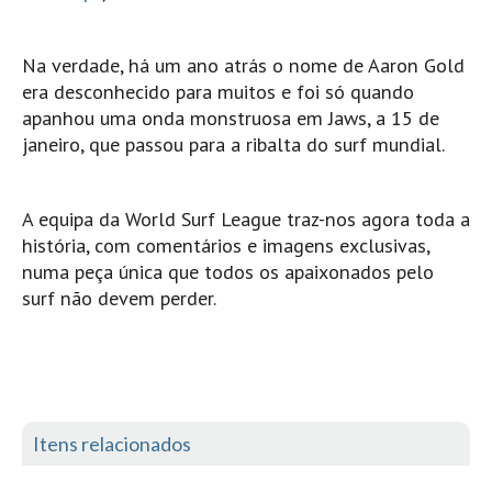
Pedras do Corgo - Melanina HD
Cabo do Mundo HD
Na verdade, há um ano atrás o nome de Aaron Gold
Leça - L'Kodak (Aterro) HD
era desconhecido para muitos e foi só quando
Leça da Palmeira HD
apanhou uma onda monstruosa em Jaws, a 15 de
janeiro, que passou para a ribalta do surf mundial.
Leça da Palmeira bar Oscar HD
Matosinhos HD
Matosinhos - Vagas Bar HD
A equipa da World Surf League traz-nos agora toda a
história, com comentários e imagens exclusivas,
Cabedelo do Porto
numa peça única que todos os apaixonados pelo
Espinho HD
surf não devem perder.
Espinho vista aérea HD
Espinho - Silvalde HD
AVEIRO
Cortegaça (Vila do Surf) HD
Itens relacionados
Cortegaça Onda Pontão HD
Praia da Barra Norte HD