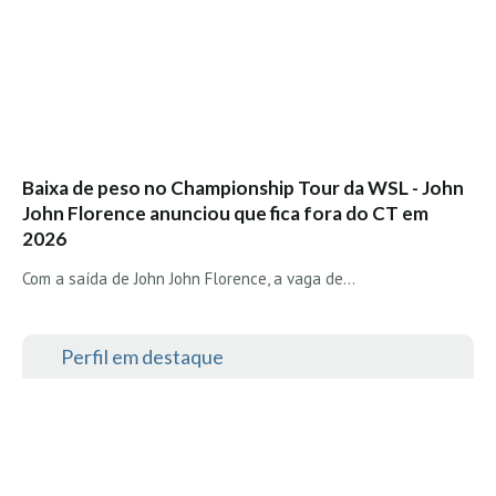
Costa da Caparica - C.I.Surf HD
Costa da Caparica - Praia Norte HD
Costa da Caparica - Praia CDS - HD
Costa da Caparica - Marcelino Beach Cafe HD
Costa da Caparica - Fonte da Telha HD
ALENTEJO / ALGARVE
Baixa de peso no Championship Tour da WSL - John
Monte Clérigo HD - O sargo
John Florence anunciou que fica fora do CT em
2026
Quarteira
Faro HD
Com a saída de John John Florence, a vaga de…
Faro Surf Spot HD
Fuzeta
Perfil em destaque
Fuzeta Vista Mar HD
MADEIRA
Machico HD
Laje, Contreiras e Ribeira da Janela HD