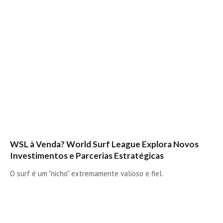
Mira
FIGUEIRA DA FOZ
Praia do Cabedelo HD
NAZARÉ
Nazaré panoramica praia norte
Nazaré HD
Nazaré Praias Sul
PENICHE
Peniche - Consolação Norte HD
WSL à Venda? World Surf League Explora Novos
Peniche Supertubos HD
Investimentos e Parcerias Estratégicas
SANTA CRUZ
O surf é um "nicho" extremamente valioso e fiel.
Praia do Navio HD
ERICEIRA HD
Ericeira HD
Ericeira - Ribeira D'Ilhas HD