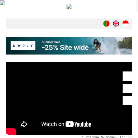
Notícias
Nacionais
Internacionais
Ambiente
Exclusivos
História
INDÚSTRIA
Nacional
Internacional
Exclusivos
Agenda de Eventos
Crónicas
Câmaras & Report
quinta-feira, 26 janeiro 2017 10:17