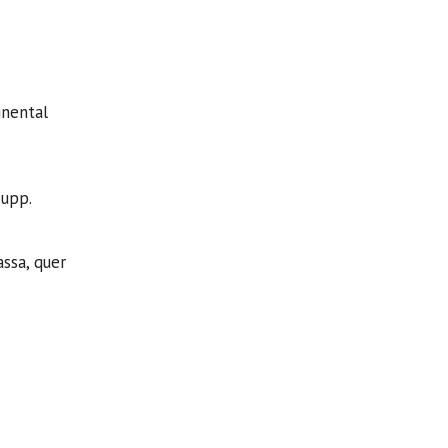
inental
Rupp.
ssa, quer