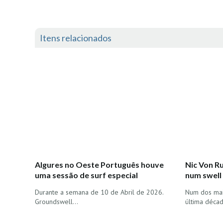
Itens relacionados
Algures no Oeste Português houve
Nic Von Ru
uma sessão de surf especial
num swell
Durante a semana de 10 de Abril de 2026.
Num dos mai
Groundswell…
última déca