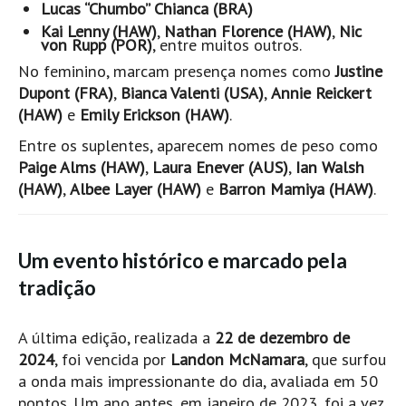
Lucas “Chumbo” Chianca (BRA)
Mira
Kai Lenny (HAW)
,
Nathan Florence (HAW)
,
Nic
von Rupp (POR)
, entre muitos outros.
FIGUEIRA DA FOZ
No feminino, marcam presença nomes como
Justine
Praia do Cabedelo HD
Dupont (FRA)
,
Bianca Valenti (USA)
,
Annie Reickert
NAZARÉ
(HAW)
e
Emily Erickson (HAW)
.
Nazaré panoramica praia norte
Entre os suplentes, aparecem nomes de peso como
Nazaré HD
Paige Alms (HAW)
,
Laura Enever (AUS)
,
Ian Walsh
Nazaré Praias Sul
(HAW)
,
Albee Layer (HAW)
e
Barron Mamiya (HAW)
.
PENICHE
Peniche - Consolação Norte HD
Um evento histórico e marcado pela
Peniche Supertubos HD
tradição
SANTA CRUZ
Praia do Navio HD
A última edição, realizada a
22 de dezembro de
ERICEIRA HD
2024
, foi vencida por
Landon McNamara
, que surfou
Ericeira HD
a onda mais impressionante do dia, avaliada em 50
pontos. Um ano antes, em janeiro de 2023, foi a vez
Ericeira - Ribeira D'Ilhas HD