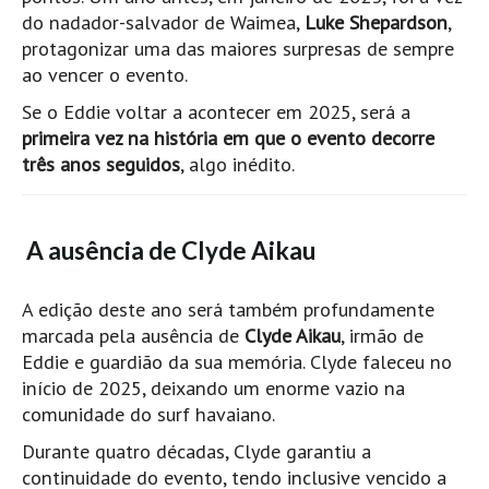
do nadador-salvador de Waimea,
Luke Shepardson
,
Boardriders Ericeira HD
protagonizar uma das maiores surpresas de sempre
Ericeira Praias Sul HD
ao vencer o evento.
Foz do Lizandro
Se o Eddie voltar a acontecer em 2025, será a
SINTRA
primeira vez na história em que o evento decorre
Praia Grande HD
três anos seguidos
, algo inédito.
Praia Grande Panorâmica HD
LINHA DE CASCAIS/ESTORIL
A ausência de Clyde Aikau
Guincho Norte
São Pedro do estoril
A edição deste ano será também profundamente
Parede
marcada pela ausência de
Clyde Aikau
, irmão de
Eddie e guardião da sua memória. Clyde faleceu no
Carcavelos HD
início de 2025, deixando um enorme vazio na
Carcavelos Secret HD
comunidade do surf havaiano.
Carcavelos - Calhau
Durante quatro décadas, Clyde garantiu a
COSTA DA CAPARICA HD
continuidade do evento, tendo inclusive vencido a