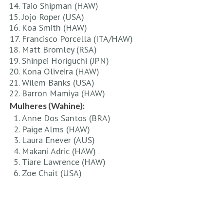
Taio Shipman (HAW)
Alentejo
Jojo Roper (USA)
Algarve
Koa Smith (HAW)
Francisco Porcella (ITA/HAW)
Loja
Matt Bromley (RSA)
Pranchas
Shinpei Horiguchi (JPN)
Kona Oliveira (HAW)
Acessórios de Surf
Wilem Banks (USA)
SurfWear
Barron Mamiya (HAW)
Skate
Mulheres (Wahine):
Anne Dos Santos (BRA)
Acessórios de moda
Paige Alms (HAW)
Cursos de Shape
Laura Enever (AUS)
Contactos
Makani Adric (HAW)
Tiare Lawrence (HAW)
Contactos Surftotal
Zoe Chait (USA)