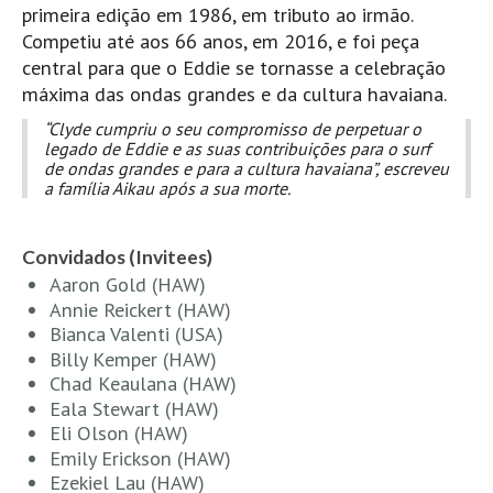
Costa da Caparica - C.I.Surf HD
primeira edição em 1986, em tributo ao irmão.
Costa da Caparica - Praia Norte HD
Competiu até aos 66 anos, em 2016, e foi peça
central para que o Eddie se tornasse a celebração
Costa da Caparica - Praia CDS - HD
máxima das ondas grandes e da cultura havaiana.
Costa da Caparica - Marcelino Beach Cafe HD
“Clyde cumpriu o seu compromisso de perpetuar o
Costa da Caparica - Fonte da Telha HD
legado de Eddie e as suas contribuições para o surf
de ondas grandes e para a cultura havaiana”, escreveu
ALENTEJO / ALGARVE
a família Aikau após a sua morte.
Monte Clérigo HD - O sargo
Quarteira
Convidados (Invitees)
Faro HD
Aaron Gold (HAW)
Annie Reickert (HAW)
Faro Surf Spot HD
Bianca Valenti (USA)
Fuzeta
Billy Kemper (HAW)
Fuzeta Vista Mar HD
Chad Keaulana (HAW)
Eala Stewart (HAW)
MADEIRA
Eli Olson (HAW)
Machico HD
Emily Erickson (HAW)
Laje, Contreiras e Ribeira da Janela HD
Ezekiel Lau (HAW)