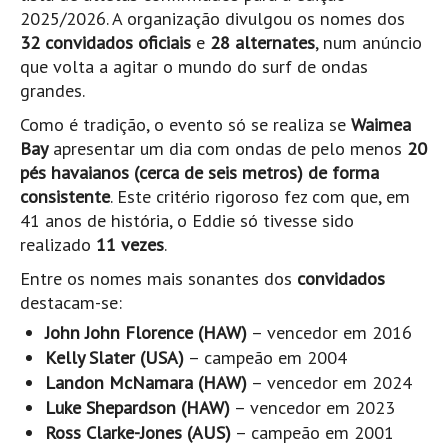
Pedras do Corgo - Melanina HD
2025/2026. A organização divulgou os nomes dos
32 convidados oficiais
e
28 alternates
, num anúncio
Cabo do Mundo HD
que volta a agitar o mundo do surf de ondas
Leça - L'Kodak (Aterro) HD
grandes.
Leça da Palmeira HD
Como é tradição, o evento só se realiza se
Waimea
Leça da Palmeira bar Oscar HD
Bay
apresentar um dia com ondas de pelo menos
20
Matosinhos HD
pés havaianos (cerca de seis metros) de forma
consistente
. Este critério rigoroso fez com que, em
Matosinhos - Vagas Bar HD
41 anos de história, o Eddie só tivesse sido
Cabedelo do Porto
realizado
11 vezes
.
Espinho HD
Entre os nomes mais sonantes dos
convidados
Espinho vista aérea HD
destacam-se:
Espinho - Silvalde HD
John John Florence (HAW)
– vencedor em 2016
AVEIRO
Kelly Slater (USA)
– campeão em 2004
Cortegaça (Vila do Surf) HD
Landon McNamara (HAW)
– vencedor em 2024
Luke Shepardson (HAW)
– vencedor em 2023
Cortegaça Onda Pontão HD
Ross Clarke-Jones (AUS)
– campeão em 2001
Praia da Barra Norte HD