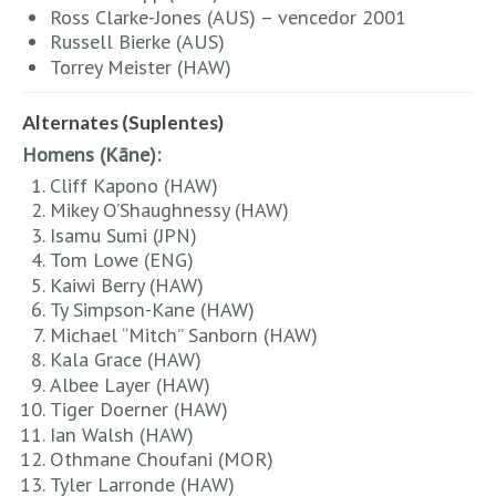
Vídeos
Ross Clarke-Jones (AUS) – vencedor 2001
Russell Bierke (AUS)
Nacional
Torrey Meister (HAW)
Internacional
Exclusivos
Alternates (Suplentes)
Homens (Kāne):
Fotogaleria
Cliff Kapono (HAW)
Nacional
Mikey O’Shaughnessy (HAW)
Internacional
Isamu Sumi (JPN)
Tom Lowe (ENG)
Exclusivas
Kaiwi Berry (HAW)
Guia De Praias
Ty Simpson-Kane (HAW)
Michael “Mitch” Sanborn (HAW)
Norte
Kala Grace (HAW)
Grande Porto
Albee Layer (HAW)
Tiger Doerner (HAW)
Costa de Prata
Ian Walsh (HAW)
Oeste
Othmane Choufani (MOR)
Tyler Larronde (HAW)
Grande Lisboa