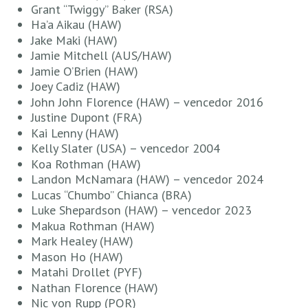
Grant “Twiggy” Baker (RSA)
Seixal HD
Ha’a Aikau (HAW)
BALI / INDONÉSIA
Jake Maki (HAW)
Bali - Kuta e Kuta Reef HD
Jamie Mitchell (AUS/HAW)
Jamie O’Brien (HAW)
Bali - Keramas HD
Joey Cadiz (HAW)
Bali - Uluwatu HD
John John Florence (HAW) – vencedor 2016
Ver Todas
Justine Dupont (FRA)
Kai Lenny (HAW)
Entrevistas
Kelly Slater (USA) – vencedor 2004
Koa Rothman (HAW)
Nacionais
Landon McNamara (HAW) – vencedor 2024
Internacionais
Lucas “Chumbo” Chianca (BRA)
Exclusivas
Luke Shepardson (HAW) – vencedor 2023
Makua Rothman (HAW)
Perfil da semana
Mark Healey (HAW)
Análises
Mason Ho (HAW)
Podcast Pulsar do Surf
Matahi Drollet (PYF)
Nathan Florence (HAW)
Opinião
Nic von Rupp (POR)