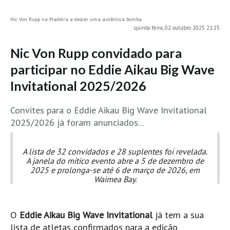
MINHO
Nic Von Rupp na Madeira a descer uma autêntica bomba
quinta-feira, 02 outubro 2025 21:25
Moledo HD
Vila Praia de Âncora HD
Nic Von Rupp convidado para
Viana do Castelo HD
participar no Eddie Aikau Big Wave
Viana Pontão HD
Invitational 2025/2026
Ofir
Convites para o Eddie Aikau Big Wave Invitational
GRANDE PORTO
2025/2026 já foram anunciados...
Aguçadoura HD
Póvoa de Varzim
A lista de 32 convidados e 28 suplentes foi revelada.
Póvoa de Varzim - Ferrari HD
A janela do mítico evento abre a 5 de dezembro de
2025 e prolonga-se até 6 de março de 2026, em
Azurara HD
Waimea Bay.
Praia de Árvore - Areal HD
Mindelo
O
Eddie Aikau Big Wave Invitational
já tem a sua
Mindelo meia laranja HD
lista de atletas confirmados para a edição