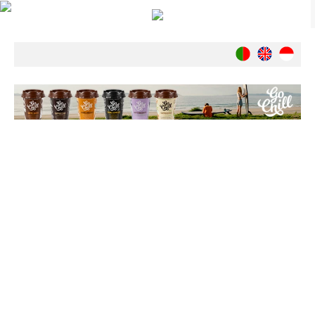
Notícias
Nacionais
Internacionais
Ambiente
Exclusivos
História
INDÚSTRIA
Nacional
Internacional
Exclusivos
Agenda de Eventos
Crónicas
Câmaras & Report