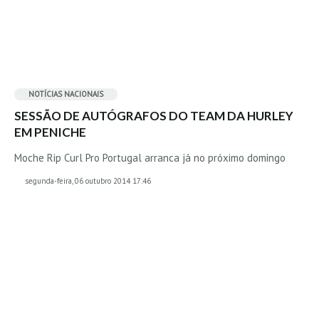
Seixal HD
BALI / INDONÉSIA
Bali - Kuta e Kuta Reef HD
Bali - Keramas HD
NOTÍCIAS NACIONAIS
Bali - Uluwatu HD
SESSÃO DE AUTÓGRAFOS DO TEAM DA HURLEY
Ver Todas
EM PENICHE
Entrevistas
Moche Rip Curl Pro Portugal arranca já no próximo domingo
Nacionais
segunda-feira, 06 outubro 2014 17:46
Internacionais
Exclusivas
Perfil da semana
Análises
Podcast Pulsar do Surf
Opinião