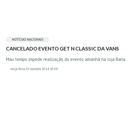
Boardriders Ericeira HD
Ericeira Praias Sul HD
Foz do Lizandro
SINTRA
NOTÍCIAS NACIONAIS
Praia Grande HD
CANCELADO EVENTO GET N CLASSIC DA VANS
Praia Grande Panorâmica HD
Mau tempo impede realização do evento amanhã na loja Bana.
LINHA DE CASCAIS/ESTORIL
terça-feira, 07 outubro 2014 10:39
Guincho Norte
São Pedro do estoril
Parede
Carcavelos HD
Carcavelos Secret HD
Carcavelos - Calhau
COSTA DA CAPARICA HD