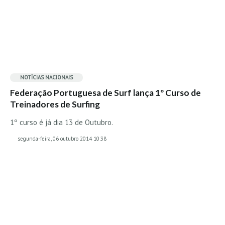
Vídeos
Nacional
Internacional
Exclusivos
Fotogaleria
NOTÍCIAS NACIONAIS
Nacional
Federação Portuguesa de Surf lança 1º Curso de
Treinadores de Surfing
Internacional
Exclusivas
1º curso é já dia 13 de Outubro.
Guia De Praias
segunda-feira, 06 outubro 2014 10:38
Norte
Grande Porto
Costa de Prata
Oeste
Grande Lisboa