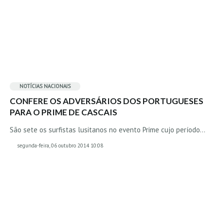
Alentejo
Algarve
Loja
Pranchas
Acessórios de Surf
NOTÍCIAS NACIONAIS
SurfWear
CONFERE OS ADVERSÁRIOS DOS PORTUGUESES
Skate
PARA O PRIME DE CASCAIS
Acessórios de moda
São sete os surfistas lusitanos no evento Prime cujo período…
Cursos de Shape
segunda-feira, 06 outubro 2014 10:08
Contactos
Contactos Surftotal