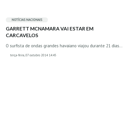
Pedras do Corgo - Melanina HD
Cabo do Mundo HD
NOTÍCIAS NACIONAIS
Leça - L'Kodak (Aterro) HD
GARRETT MCNAMARA VAI ESTAR EM
Leça da Palmeira HD
CARCAVELOS
Leça da Palmeira bar Oscar HD
O surfista de ondas grandes havaiano viajou durante 21 dias…
Matosinhos HD
terça-feira, 07 outubro 2014 14:45
Matosinhos - Vagas Bar HD
Cabedelo do Porto
Espinho HD
Espinho vista aérea HD
Espinho - Silvalde HD
AVEIRO
Cortegaça (Vila do Surf) HD
Cortegaça Onda Pontão HD
Praia da Barra Norte HD