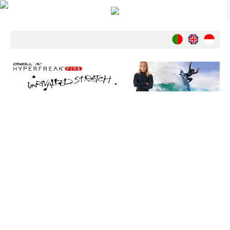
Notícias
Nacionais
Internacionais
Ambiente
Exclusivos
História
INDÚSTRIA
Nacional
Internacional
Exclusivos
Agenda de Eventos
Crónicas
Câmaras & Report