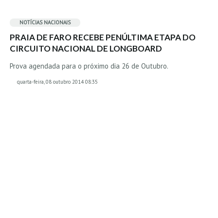
MINHO
NOTÍCIAS NACIONAIS
Moledo HD
PRAIA DE FARO RECEBE PENÚLTIMA ETAPA DO
Vila Praia de Âncora HD
CIRCUITO NACIONAL DE LONGBOARD
Viana do Castelo HD
Prova agendada para o próximo dia 26 de Outubro.
Viana Pontão HD
quarta-feira, 08 outubro 2014 08:35
Ofir
GRANDE PORTO
Aguçadoura HD
Póvoa de Varzim
Póvoa de Varzim - Ferrari HD
Azurara HD
Praia de Árvore - Areal HD
Mindelo
Mindelo meia laranja HD