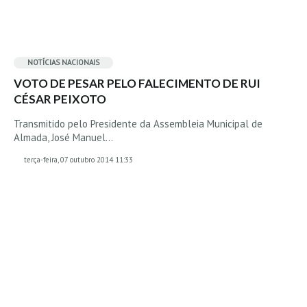
Mira
FIGUEIRA DA FOZ
Praia do Cabedelo HD
NOTÍCIAS NACIONAIS
NAZARÉ
VOTO DE PESAR PELO FALECIMENTO DE RUI
Nazaré panoramica praia norte
CÉSAR PEIXOTO
Nazaré HD
Transmitido pelo Presidente da Assembleia Municipal de
Almada, José Manuel…
Nazaré Praias Sul
PENICHE
terça-feira, 07 outubro 2014 11:33
Peniche - Consolação Norte HD
Peniche Supertubos HD
SANTA CRUZ
Praia do Navio HD
ERICEIRA HD
Ericeira HD
Ericeira - Ribeira D'Ilhas HD