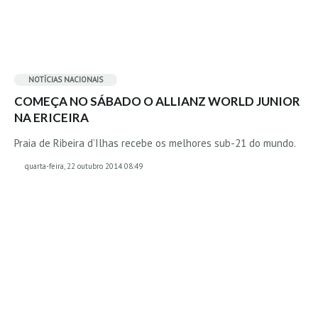
Mira
FIGUEIRA DA FOZ
Praia do Cabedelo HD
NAZARÉ
NOTÍCIAS NACIONAIS
COMEÇA NO SÁBADO O ALLIANZ WORLD JUNIOR
Nazaré panoramica praia norte
NA ERICEIRA
Nazaré HD
Praia de Ribeira d’Ilhas recebe os melhores sub-21 do mundo.
Nazaré Praias Sul
PENICHE
quarta-feira, 22 outubro 2014 08:49
Peniche - Consolação Norte HD
Peniche Supertubos HD
SANTA CRUZ
Praia do Navio HD
ERICEIRA HD
Ericeira HD
Ericeira - Ribeira D'Ilhas HD