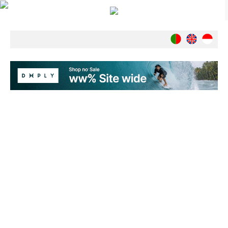
Notícias
Nacionais
Internacionais
Ambiente
Exclusivos
História
INDÚSTRIA
Nacional
Internacional
Exclusivos
Agenda de Eventos
Crónicas
Câmaras & Report