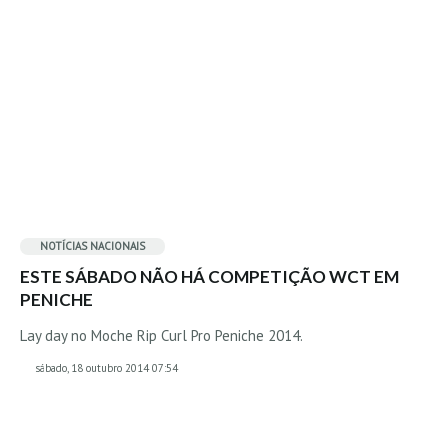
Alentejo
Algarve
Loja
Pranchas
Acessórios de Surf
SurfWear
Skate
Acessórios de moda
NOTÍCIAS NACIONAIS
ESTE SÁBADO NÃO HÁ COMPETIÇÃO WCT EM
Cursos de Shape
PENICHE
Contactos
Lay day no Moche Rip Curl Pro Peniche 2014.
Contactos Surftotal
sábado, 18 outubro 2014 07:54