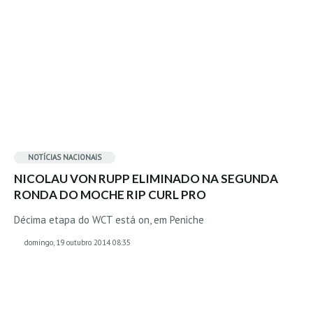
Vídeos
Nacional
Internacional
Exclusivos
Fotogaleria
Nacional
Internacional
NOTÍCIAS NACIONAIS
Exclusivas
NICOLAU VON RUPP ELIMINADO NA SEGUNDA
Guia De Praias
RONDA DO MOCHE RIP CURL PRO
Norte
Décima etapa do WCT está on, em Peniche
Grande Porto
domingo, 19 outubro 2014 08:35
Costa de Prata
Oeste
Grande Lisboa