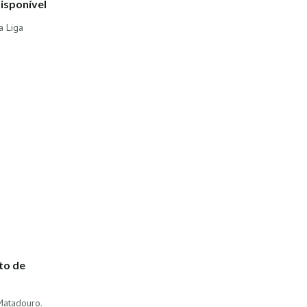
isponível
a Liga
to de
Matadouro.