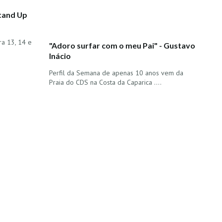
Stand Up
ra 13, 14 e
"Adoro surfar com o meu Pai" - Gustavo
Inácio
Perfil da Semana de apenas 10 anos vem da
Praia do CDS na Costa da Caparica ....