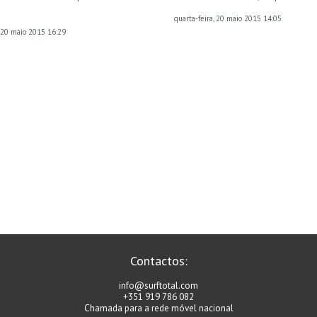
quarta-feira, 20 maio 2015 14:05
, 20 maio 2015 16:29
Contactos:
info@surftotal.com
+351 919 786 082
Chamada para a rede móvel nacional