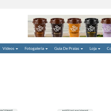
Vídeos
Fotogaleria
Guia De Praias
Loja
Co
NACIONAIS