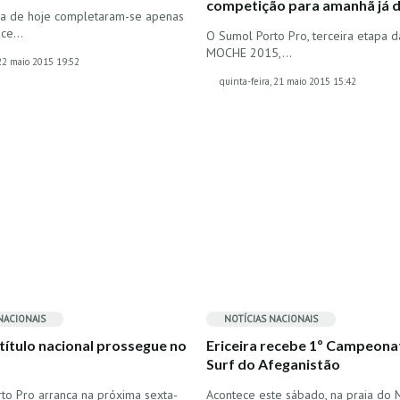
competição para amanhã já d
ia de hoje completaram-se apenas
ace…
O Sumol Porto Pro, terceira etapa d
MOCHE 2015,…
 22 maio 2015 19:52
quinta-feira, 21 maio 2015 15:42
NACIONAIS
NOTÍCIAS NACIONAIS
 título nacional prossegue no
Ericeira recebe 1º Campeona
Surf do Afeganistão
to Pro arranca na próxima sexta-
Acontece este sábado, na praia do 