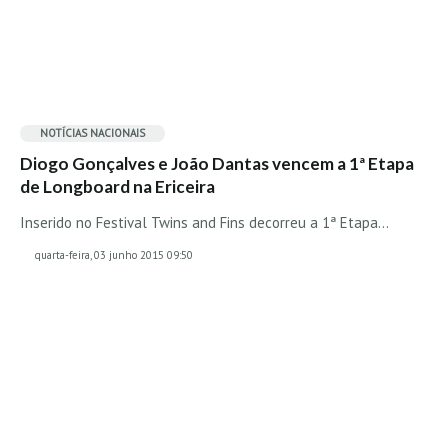
Boardriders Ericeira HD
Ericeira Praias Sul HD
Foz do Lizandro
SINTRA
NOTÍCIAS NACIONAIS
Praia Grande HD
Diogo Gonçalves e João Dantas vencem a 1ª Etapa
Praia Grande Panorâmica HD
de Longboard na Ericeira
LINHA DE CASCAIS/ESTORIL
Inserido no Festival Twins and Fins decorreu a 1ª Etapa…
Guincho Norte
quarta-feira, 03 junho 2015 09:50
São Pedro do estoril
Parede
Carcavelos HD
Carcavelos Secret HD
Carcavelos - Calhau
COSTA DA CAPARICA HD