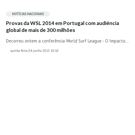
MINHO
NOTÍCIAS NACIONAIS
Moledo HD
Provas da WSL 2014 em Portugal com audiência
Vila Praia de Âncora HD
global de mais de 300 milhões
Viana do Castelo HD
Decorreu ontem a conferência World Surf League - O Impacto…
Viana Pontão HD
quinta-feira, 04 junho 2015 10:10
Ofir
GRANDE PORTO
Aguçadoura HD
Póvoa de Varzim
Póvoa de Varzim - Ferrari HD
Azurara HD
Praia de Árvore - Areal HD
Mindelo
Mindelo meia laranja HD