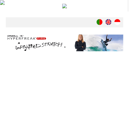
Notícias
Nacionais
Internacionais
Ambiente
Exclusivos
História
INDÚSTRIA
Nacional
Internacional
Exclusivos
Agenda de Eventos
Crónicas
Câmaras & Report