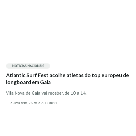
Alentejo
Algarve
Loja
Pranchas
Acessórios de Surf
SurfWear
Skate
NOTÍCIAS NACIONAIS
Acessórios de moda
Atlantic Surf Fest acolhe atletas do top europeu de
longboard em Gaia
Cursos de Shape
Vila Nova de Gaia vai receber, de 10 a 14…
Contactos
quinta-feira, 28 maio 2015 08:51
Contactos Surftotal