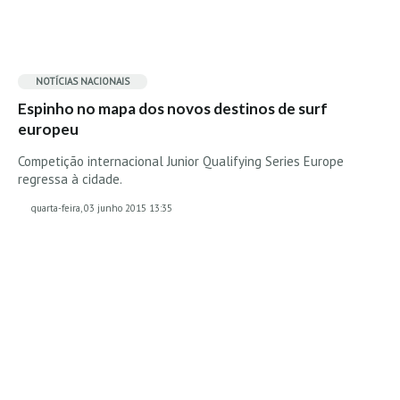
Mira
FIGUEIRA DA FOZ
Praia do Cabedelo HD
NOTÍCIAS NACIONAIS
NAZARÉ
Espinho no mapa dos novos destinos de surf
Nazaré panoramica praia norte
europeu
Nazaré HD
Competição internacional Junior Qualifying Series Europe
regressa à cidade.
Nazaré Praias Sul
PENICHE
quarta-feira, 03 junho 2015 13:35
Peniche - Consolação Norte HD
Peniche Supertubos HD
SANTA CRUZ
Praia do Navio HD
ERICEIRA HD
Ericeira HD
Ericeira - Ribeira D'Ilhas HD