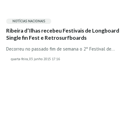
Pedras do Corgo - Melanina HD
Cabo do Mundo HD
NOTÍCIAS NACIONAIS
Leça - L'Kodak (Aterro) HD
Ribeira d’Ilhas recebeu Festivais de Longboard
Leça da Palmeira HD
Single fin Fest e Retrosurfboards
Leça da Palmeira bar Oscar HD
Decorreu no passado fim de semana o 2º Festival de…
Matosinhos HD
quarta-feira, 03 junho 2015 17:16
Matosinhos - Vagas Bar HD
Cabedelo do Porto
Espinho HD
Espinho vista aérea HD
Espinho - Silvalde HD
AVEIRO
Cortegaça (Vila do Surf) HD
Cortegaça Onda Pontão HD
Praia da Barra Norte HD