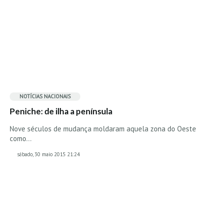
Seixal HD
BALI / INDONÉSIA
Bali - Kuta e Kuta Reef HD
Bali - Keramas HD
Bali - Uluwatu HD
Ver Todas
Entrevistas
NOTÍCIAS NACIONAIS
Peniche: de ilha a península
Nacionais
Nove séculos de mudança moldaram aquela zona do Oeste
Internacionais
como…
Exclusivas
sábado, 30 maio 2015 21:24
Perfil da semana
Análises
Podcast Pulsar do Surf
Opinião