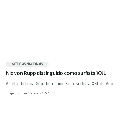
Vídeos
Nacional
Internacional
Exclusivos
Fotogaleria
Nacional
Internacional
NOTÍCIAS NACIONAIS
Exclusivas
Nic von Rupp distinguido como surfista XXL
Guia De Praias
Atleta da Praia Grande foi nomeado ‘Surfista XXL do Ano’.
Norte
quinta-feira, 28 maio 2015 15:38
Grande Porto
Costa de Prata
Oeste
Grande Lisboa