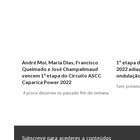
André Moi, Maria Dias, Francisco
1º etapa 
Queimado e José Champalimaud
2022 adia
vencem 1ª etapa do Circuito ASCC
ondulaçã
Caparica Power 2022
Sem próxima
A prova decorreu no passado fim-de-semana.
Subscreve para acederes a conteúdos