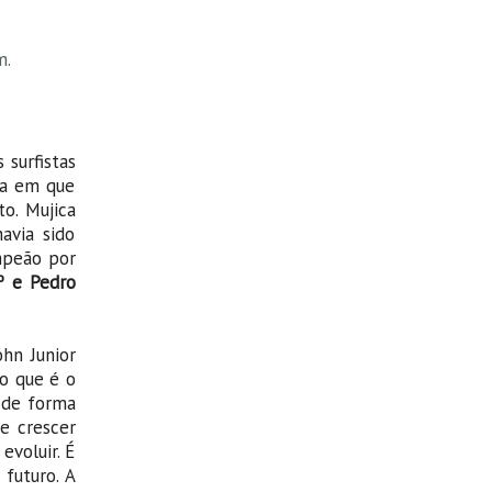
m.
 surfistas
ga em que
o. Mujica
avia sido
mpeão por
º e Pedro
hn Junior
o que é o
i de forma
e crescer
evoluir. É
 futuro. A