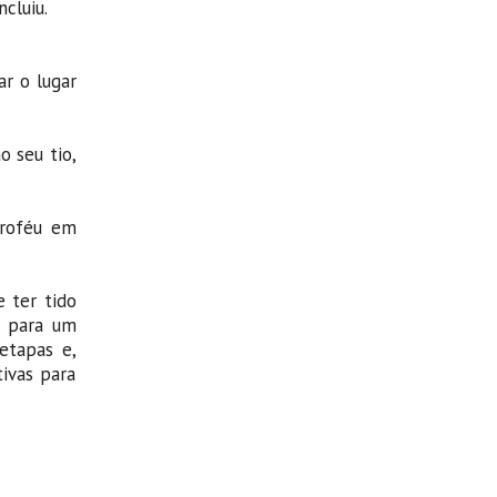
cluiu.
ar o lugar
o seu tio,
troféu em
e ter tido
o para um
etapas e,
ivas para