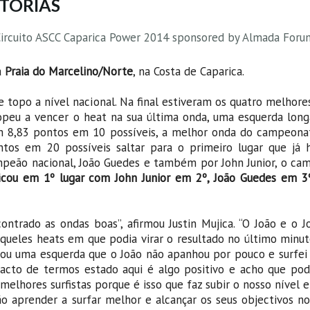
ITÓRIAS
 Circuito ASCC Caparica Power 2014 sponsored by Almada Foru
a
Praia do Marcelino/Norte
, na Costa de Caparica.
 topo a nível nacional. Na final estiveram os quatro melhores
peu a vencer o heat na sua última onda, uma esquerda lon
am 8,83 pontos em 10 possíveis, a melhor onda do campeonat
os em 20 possíveis saltar para o primeiro lugar que já h
peão nacional, João Guedes e também por John Junior, o ca
 ficou em 1º lugar com John Junior em 2º, João Guedes em 3
trado as ondas boas”, afirmou Justin Mujica. “O João e o Jo
ueles heats em que podia virar o resultado no último minut
ntrou uma esquerda que o João não apanhou por pouco e surfe
 facto de termos estado aqui é algo positivo e acho que pod
hores surfistas porque é isso que faz subir o nosso nível e 
o aprender a surfar melhor e alcançar os seus objectivos no