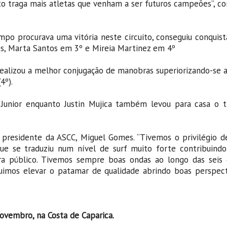
to traga mais atletas que venham a ser futuros campeões”, con
empo procurava uma vitória neste circuito, conseguiu conquist
es, Marta Santos em 3º e Mireia Martinez em 4º
e realizou a melhor conjugação de manobras superiorizando-se a
4º).
unior enquanto Justin Mujica também levou para casa o 
o presidente da ASCC, Miguel Gomes. “Tivemos o privilégio d
 que se traduziu num nível de surf muito forte contribuind
ara público. Tivemos sempre boas ondas ao longo das seis 
uimos elevar o patamar de qualidade abrindo boas perspect
Novembro, na Costa de Caparica.