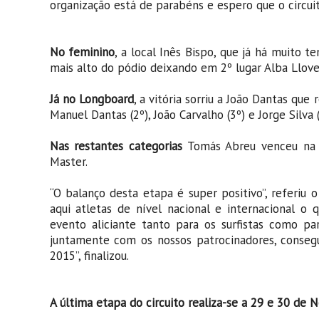
organização está de parabéns e espero que o circui
No feminino
, a local Inês Bispo, que já há muito t
mais alto do pódio deixando em 2º lugar Alba Llov
Já no Longboard
, a vitória sorriu a João Dantas qu
Manuel Dantas (2º), João Carvalho (3º) e Jorge Silva (
Nas restantes categorias
Tomás Abreu venceu na J
Master.
“O balanço desta etapa é super positivo”, referiu 
aqui atletas de nível nacional e internacional o
evento aliciante tanto para os surfistas como p
juntamente com os nossos patrocinadores, conseg
2015”, finalizou.
A última etapa do circuito realiza-se a 29 e 30 de 