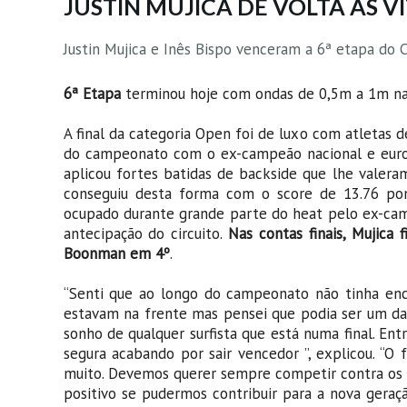
JUSTIN MUJICA DE VOLTA ÀS V
Justin Mujica e Inês Bispo venceram a 6ª etapa do
6ª Etapa
terminou hoje com ondas de 0,5m a 1m n
A final da categoria Open foi de luxo com atletas de
do campeonato com o ex-campeão nacional e euro
aplicou fortes batidas de backside que lhe valer
conseguiu desta forma com o score de 13.76 pont
ocupado durante grande parte do heat pelo ex-cam
antecipação do circuito.
Nas contas finais, Mujica
Boonman em 4º
.
“Senti que ao longo do campeonato não tinha encon
estavam na frente mas pensei que podia ser um daq
sonho de qualquer surfista que está numa final. E
segura acabando por sair vencedor ”, explicou. “O
muito. Devemos querer sempre competir contra os mel
positivo se pudermos contribuir para a nova geraçã