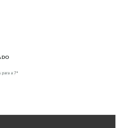
A DO
s para a 7ª