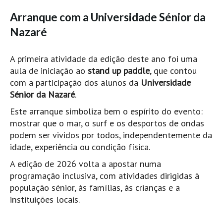
Boardriders Ericeira HD
Arranque com a Universidade Sénior da
Ericeira Praias Sul HD
Nazaré
Foz do Lizandro
A primeira atividade da edição deste ano foi uma
SINTRA
aula de iniciação ao
stand up paddle
, que contou
Praia Grande HD
com a participação dos alunos da
Universidade
Praia Grande Panorâmica HD
Sénior da Nazaré
.
LINHA DE CASCAIS/ESTORIL
Este arranque simboliza bem o espírito do evento:
Guincho Norte
mostrar que o mar, o surf e os desportos de ondas
São Pedro do estoril
podem ser vividos por todos, independentemente da
idade, experiência ou condição física.
Parede
A edição de 2026 volta a apostar numa
Carcavelos HD
programação inclusiva, com atividades dirigidas à
Carcavelos Secret HD
população sénior, às famílias, às crianças e a
Carcavelos - Calhau
instituições locais.
COSTA DA CAPARICA HD