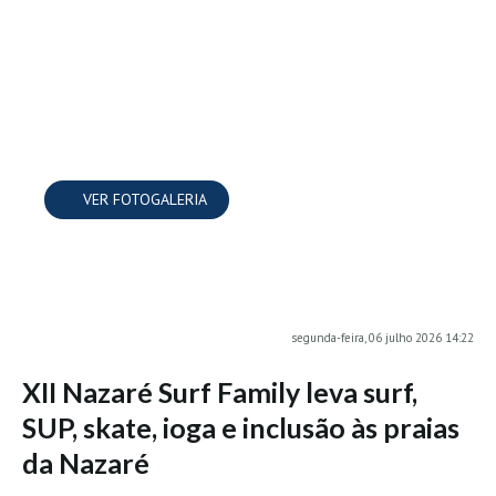
MINHO
Moledo HD
Vila Praia de Âncora HD
Viana do Castelo HD
Viana Pontão HD
VER FOTOGALERIA
Ofir
GRANDE PORTO
Aguçadoura HD
Póvoa de Varzim
Póvoa de Varzim - Ferrari HD
segunda-feira, 06 julho 2026 14:22
Azurara HD
XII Nazaré Surf Family leva surf,
Praia de Árvore - Areal HD
SUP, skate, ioga e inclusão às praias
Mindelo
da Nazaré
Mindelo meia laranja HD