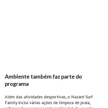
Vídeos
Nacional
Internacional
Exclusivos
Fotogaleria
Nacional
Internacional
Exclusivas
Guia De Praias
Norte
Ambiente também faz parte do
Grande Porto
programa
Costa de Prata
Além das atividades desportivas, o Nazaré Surf
Oeste
Family inclui várias ações de limpeza de praia,
Grande Lisboa