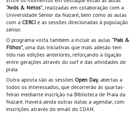
Entre os momentos em destaque estão as aulas
Seixal HD
“Avós & Netos”
, realizadas em colaboração com a
BALI / INDONÉSIA
Universidade Sénior da Nazaré, bem como as aulas
com a
CERCI
e as sessões direcionadas à população
Bali - Kuta e Kuta Reef HD
sénior.
Bali - Keramas HD
O programa volta também a incluir as aulas
“Pais &
Bali - Uluwatu HD
Filhos”
, uma das iniciativas que mais adesão tem
Ver Todas
tido nas edições anteriores, reforçando a ligação
Entrevistas
entre gerações através do surf e das atividades de
praia.
Nacionais
Outra aposta são as sessões
Open Day
, abertas a
Internacionais
todos os interessados, que decorrerão às quartas-
Exclusivas
feiras mediante inscrição na Biblioteca de Praia da
Perfil da semana
Nazaré. Haverá ainda outras datas a agendar, com
inscrições através do email do CDAN.
Análises
Podcast Pulsar do Surf
Opinião