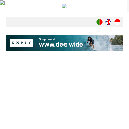
Notícias
Nacionais
Internacionais
Ambiente
Exclusivos
História
INDÚSTRIA
Nacional
Internacional
Exclusivos
Agenda de Eventos
Crónicas
Câmaras & Report