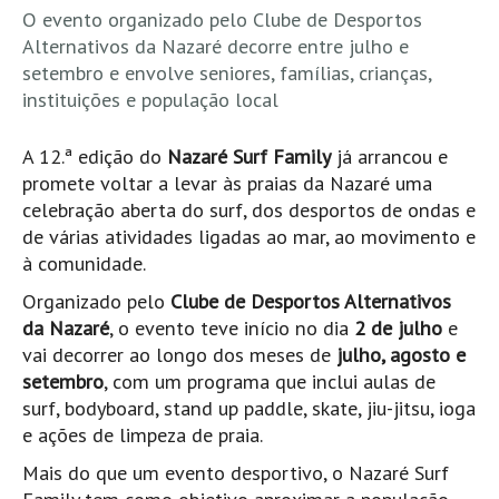
Pedras do Corgo - Melanina HD
O evento organizado pelo Clube de Desportos
Alternativos da Nazaré decorre entre julho e
Cabo do Mundo HD
setembro e envolve seniores, famílias, crianças,
Leça - L'Kodak (Aterro) HD
instituições e população local
Leça da Palmeira HD
Leça da Palmeira bar Oscar HD
A 12.ª edição do
Nazaré Surf Family
já arrancou e
promete voltar a levar às praias da Nazaré uma
Matosinhos HD
celebração aberta do surf, dos desportos de ondas e
Matosinhos - Vagas Bar HD
de várias atividades ligadas ao mar, ao movimento e
Cabedelo do Porto
à comunidade.
Espinho HD
Organizado pelo
Clube de Desportos Alternativos
Espinho vista aérea HD
da Nazaré
, o evento teve início no dia
2 de julho
e
vai decorrer ao longo dos meses de
julho, agosto e
Espinho - Silvalde HD
setembro
, com um programa que inclui aulas de
AVEIRO
surf, bodyboard, stand up paddle, skate, jiu-jitsu, ioga
Cortegaça (Vila do Surf) HD
e ações de limpeza de praia.
Cortegaça Onda Pontão HD
Mais do que um evento desportivo, o Nazaré Surf
Praia da Barra Norte HD