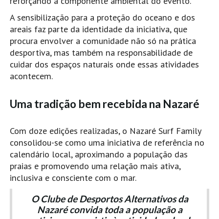
reforçando a componente ambiental do evento.
Alentejo
A sensibilização para a proteção do oceano e dos
Algarve
areais faz parte da identidade da iniciativa, que
procura envolver a comunidade não só na prática
Loja
desportiva, mas também na responsabilidade de
Pranchas
cuidar dos espaços naturais onde essas atividades
Acessórios de Surf
acontecem.
SurfWear
Uma tradição bem recebida na Nazaré
Skate
Acessórios de moda
Com doze edições realizadas, o Nazaré Surf Family
Cursos de Shape
consolidou-se como uma iniciativa de referência no
Contactos
calendário local, aproximando a população das
praias e promovendo uma relação mais ativa,
Contactos Surftotal
inclusiva e consciente com o mar.
O Clube de Desportos Alternativos da
Nazaré convida toda a população a