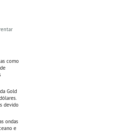
rentar
stas como
 de
s
 da Gold
ólares.
os devido
as ondas
ceano e