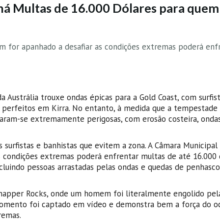
á Multas de 16.000 Dólares para quem
m for apanhado a desafiar as condições extremas poderá enf
da Austrália trouxe ondas épicas para a Gold Coast, com surfi
 perfeitos em Kirra. No entanto, à medida que a tempestade
rnaram-se extremamente perigosas, com erosão costeira, onda
s surfistas e banhistas que evitem a zona. A Câmara Municipal
s condições extremas poderá enfrentar multas de até 16.000 d
incluindo pessoas arrastadas pelas ondas e quedas de penhasc
napper Rocks, onde um homem foi literalmente engolido pel
momento foi captado em vídeo e demonstra bem a força do o
remas.