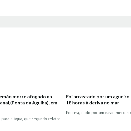
alemão morre afogado na
Foi arrastado por um agueiro e
anal,(Ponta da Agulha), em
18 horas à deriva no mar
Foi resgatado por um navio mercante
r para a água, que segundo relatos