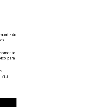
amante do
es
e momento
ico para
m
 vais