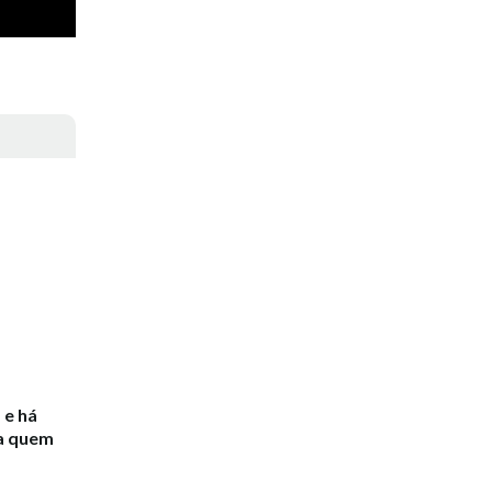
 e há
ra quem