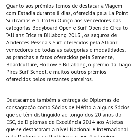
Pedras do Corgo - Melanina HD
Quanto aos prémios temos de destacar a Viagem
com Estadia durante 8 dias, oferecida pela La Point
Cabo do Mundo HD
Surfcamps e o Troféu Ouriço aos vencedores das
Leça - L'Kodak (Aterro) HD
categorias Bodyboard Open e Surf Open do Circuito
Leça da Palmeira HD
“Allianz Ericeira Billabong 2013”, os seguros de
Leça da Palmeira bar Oscar HD
Acidentes Pessoais Surf oferecidos pela Allianz
vencedores de todas as categorias e modalidades,
Matosinhos HD
as pranchas e fatos oferecidos pela Semente,
Matosinhos - Vagas Bar HD
Boardculture, Hollow e Billabong, o prémio da Tiago
Cabedelo do Porto
Pires Surf School, e muitos outros prémios
oferecidos pelos restantes parceiros.
Espinho HD
Espinho vista aérea HD
Espinho - Silvalde HD
Destacamos também a entrega de Diplomas de
consagração como Sócios de Mérito a alguns Sócios
AVEIRO
que se têm distinguido ao longo dos 20 anos do
Cortegaça (Vila do Surf) HD
ESC, de Diplomas de Excelência 2014 aos Atletas
Cortegaça Onda Pontão HD
que se destacaram a nível Nacional e Internacional
Praia da Barra Norte HD
e de Diplomas de Participação aos 4 primeiros