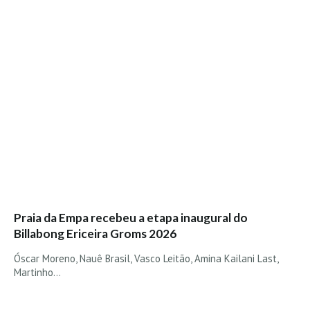
Vídeos
Nacional
Internacional
Exclusivos
Fotogaleria
Nacional
Internacional
Exclusivas
Guia De Praias
Norte
Praia da Empa recebeu a etapa inaugural do
Billabong Ericeira Groms 2026
Grande Porto
Óscar Moreno, Nauê Brasil, Vasco Leitão, Amina Kailani Last,
Costa de Prata
Martinho…
Oeste
Grande Lisboa