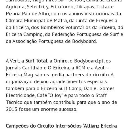
Agrícola, Selectcity, Fritoforno, Tiktapas, Tiktak e
Boardriders Ericeira HD
Pizaria Pão de Alho, com os apoios institucionais da
Ericeira Praias Sul HD
Câmara Municipal de Mafra, da Junta de Freguesia
Foz do Lizandro
da Ericeira, dos Bombeiros Voluntários da Ericeira, do
Ericeira Camping, da Federação Portuguesa de Surf e
SINTRA
da Associação Portuguesa de Bodyboard.
Praia Grande HD
Praia Grande Panorâmica HD
LINHA DE CASCAIS/ESTORIL
A Vert, a
Surf Total
, a Onfire, o Bodyboard.pt, os
jornais Carrilhão e O Ericeira, a RCM e a Azul –
Guincho Norte
Ericeira Mag são os media partners do circuito. A
São Pedro do estoril
organização deixou agradecimentos especiais
Parede
também para o Ericeira Surf Camp, Daniel Gomes
Electricidade, Café “O Joy” e para todo o Staff
Carcavelos HD
Técnico que também contribuíu para que o ano de
Carcavelos Secret HD
2013 fosse um enorme sucesso.
Carcavelos - Calhau
COSTA DA CAPARICA HD
Campeões do Circuito Inter-sócios “Allianz Ericeira