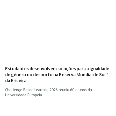
Alentejo
Algarve
Loja
Pranchas
Acessórios de Surf
SurfWear
Skate
Acessórios de moda
Estudantes desenvolvem soluções para a igualdade
Cursos de Shape
de género no desporto na Reserva Mundial de Surf
Contactos
da Ericeira
Challenge Based Learning 2026 reuniu 60 alunos da
Contactos Surftotal
Universidade Europeia…