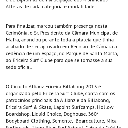
Atletas de cada categoria e modalidade.
Mira
FIGUEIRA DA FOZ
Praia do Cabedelo HD
Para finalizar, marcou também presença nesta
Cerimónia, o Sr. Presidente da Câmara Municipal de
NAZARÉ
Mafra, anunciou perante toda a plateia que tinha
Nazaré panoramica praia norte
acabado de ser aprovado em Reunião de Câmara a
Nazaré HD
cedência de um espaço, no Parque de Santa Marta,
Nazaré Praias Sul
ao Ericeira Surf Clube para que se tornasse a sua
sede oficial.
PENICHE
Peniche - Consolação Norte HD
Peniche Supertubos HD
O Circuito Allianz Ericeira Billabong 2013 é
SANTA CRUZ
organizado pelo Ericeira Surf Clube, conta com os
patrocínios principais da Allianz e da Billabong,
Praia do Navio HD
Ericeira Surf & Skate, Lapoint Surfcamps, Hollow
ERICEIRA HD
Boardshop, Liquid Choice, Doghouse, 360º
Ericeira HD
Bodyboard Clothing, Semente, Boardculture, Mica
Ericeira - Ribeira D'Ilhas HD
Surfboards, Tiago Pires Surf School, Caixa de Crédito