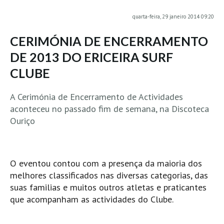
MINHO
quarta-feira, 29 janeiro 2014 09:20
Moledo HD
CERIMÓNIA DE ENCERRAMENTO
Vila Praia de Âncora HD
DE 2013 DO ERICEIRA SURF
Viana do Castelo HD
CLUBE
Viana Pontão HD
Ofir
A Cerimónia de Encerramento de Actividades
GRANDE PORTO
aconteceu no passado fim de semana, na Discoteca
Ouriço
Aguçadoura HD
Póvoa de Varzim
Póvoa de Varzim - Ferrari HD
O eventou contou com a presença da maioria dos
Azurara HD
melhores classificados nas diversas categorias, das
Praia de Árvore - Areal HD
suas familias e muitos outros atletas e praticantes
que acompanham as actividades do Clube.
Mindelo
Mindelo meia laranja HD