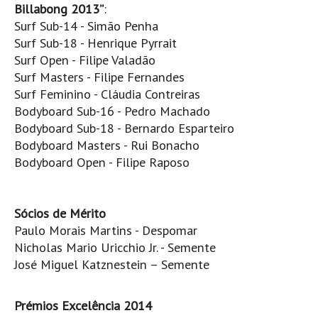
Costa da Caparica - C.I.Surf HD
Billabong 2013”
:
Surf Sub-14 - Simão Penha
Costa da Caparica - Praia Norte HD
Surf Sub-18 - Henrique Pyrrait
Costa da Caparica - Praia CDS - HD
Surf Open - Filipe Valadão
Costa da Caparica - Marcelino Beach Cafe HD
Surf Masters - Filipe Fernandes
Costa da Caparica - Fonte da Telha HD
Surf Feminino - Cláudia Contreiras
Bodyboard Sub-16 - Pedro Machado
ALENTEJO / ALGARVE
Bodyboard Sub-18 - Bernardo Esparteiro
Monte Clérigo HD - O sargo
Bodyboard Masters - Rui Bonacho
Quarteira
Bodyboard Open - Filipe Raposo
Faro HD
Faro Surf Spot HD
Sócios de Mérito
Fuzeta
Paulo Morais Martins - Despomar
Fuzeta Vista Mar HD
Nicholas Mario Uricchio Jr. - Semente
José Miguel Katznestein – Semente
MADEIRA
Machico HD
Prémios Excelência 2014
Laje, Contreiras e Ribeira da Janela HD