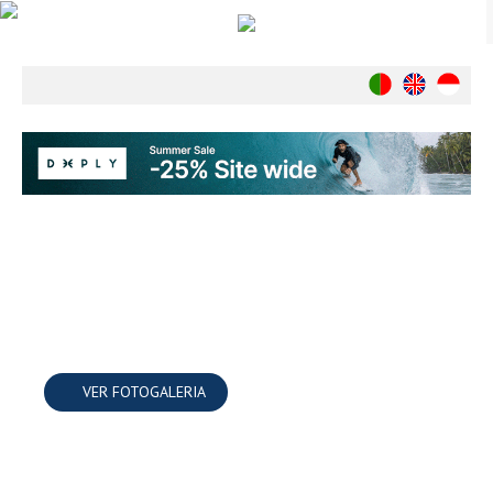
Notícias
Nacionais
Internacionais
Ambiente
Exclusivos
História
INDÚSTRIA
Nacional
Internacional
Exclusivos
VER FOTOGALERIA
Agenda de Eventos
Crónicas
Câmaras & Report