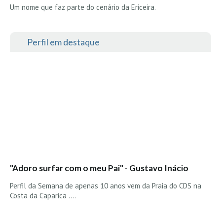
Costa da Caparica - C.I.Surf HD
Um nome que faz parte do cenário da Ericeira.
Costa da Caparica - Praia Norte HD
Costa da Caparica - Praia CDS - HD
Perfil em destaque
Costa da Caparica - Marcelino Beach Cafe HD
Costa da Caparica - Fonte da Telha HD
ALENTEJO / ALGARVE
Monte Clérigo HD - O sargo
Quarteira
Faro HD
Faro Surf Spot HD
Fuzeta
"Adoro surfar com o meu Pai" - Gustavo Inácio
Fuzeta Vista Mar HD
MADEIRA
Perfil da Semana de apenas 10 anos vem da Praia do CDS na
Costa da Caparica ....
Machico HD
Laje, Contreiras e Ribeira da Janela HD