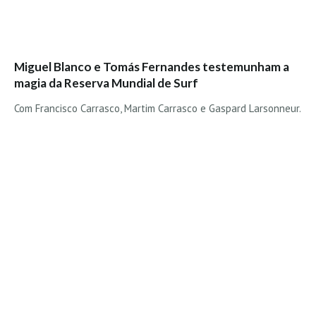
Mira
FIGUEIRA DA FOZ
Praia do Cabedelo HD
Miguel Blanco e Tomás Fernandes testemunham a
NAZARÉ
magia da Reserva Mundial de Surf
Nazaré panoramica praia norte
Com Francisco Carrasco, Martim Carrasco e Gaspard Larsonneur.
Nazaré HD
Nazaré Praias Sul
PENICHE
Peniche - Consolação Norte HD
Peniche Supertubos HD
SANTA CRUZ
Praia do Navio HD
ERICEIRA HD
Ericeira HD
Ericeira - Ribeira D'Ilhas HD