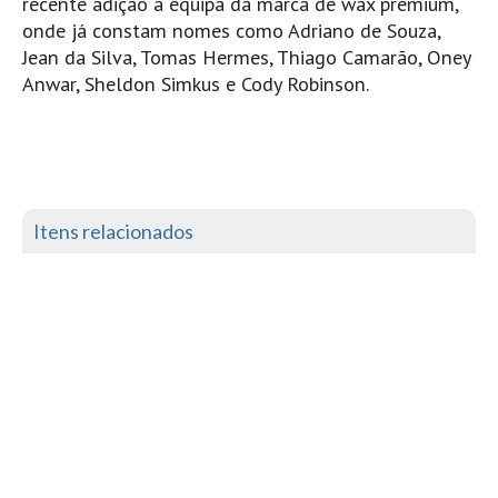
recente adição à equipa da marca de wax premium,
Pedras do Corgo - Melanina HD
onde já constam nomes como Adriano de Souza,
Cabo do Mundo HD
Jean da Silva, Tomas Hermes, Thiago Camarão, Oney
Leça - L'Kodak (Aterro) HD
Anwar, Sheldon Simkus e Cody Robinson.
Leça da Palmeira HD
Leça da Palmeira bar Oscar HD
Matosinhos HD
Matosinhos - Vagas Bar HD
Itens relacionados
Cabedelo do Porto
Espinho HD
Espinho vista aérea HD
Espinho - Silvalde HD
AVEIRO
Cortegaça (Vila do Surf) HD
Cortegaça Onda Pontão HD
Praia da Barra Norte HD