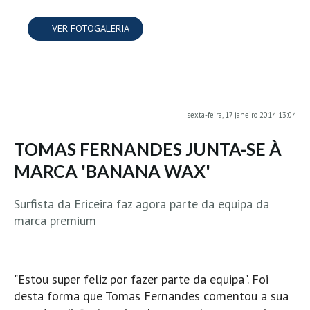
MINHO
VER FOTOGALERIA
Moledo HD
Vila Praia de Âncora HD
Viana do Castelo HD
Viana Pontão HD
sexta-feira, 17 janeiro 2014 13:04
Ofir
TOMAS FERNANDES JUNTA-SE À
GRANDE PORTO
MARCA 'BANANA WAX'
Aguçadoura HD
Póvoa de Varzim
Surfista da Ericeira faz agora parte da equipa da
Póvoa de Varzim - Ferrari HD
marca premium
Azurara HD
Praia de Árvore - Areal HD
Mindelo
"Estou super feliz por fazer parte da equipa". Foi
desta forma que Tomas Fernandes comentou a sua
Mindelo meia laranja HD