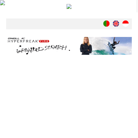
Notícias
Nacionais
Internacionais
Ambiente
Exclusivos
História
INDÚSTRIA
Nacional
Internacional
Exclusivos
Agenda de Eventos
Crónicas
Câmaras & Report