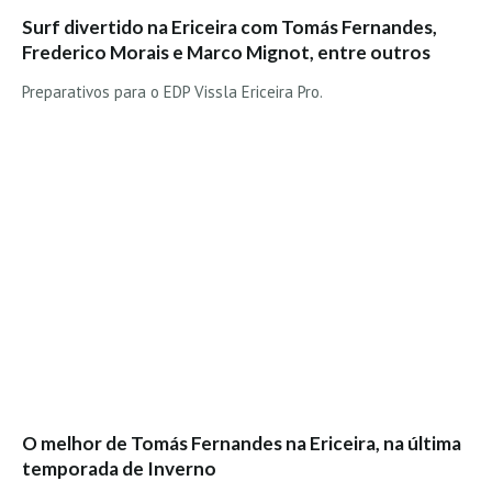
Surf divertido na Ericeira com Tomás Fernandes,
Boardriders Ericeira HD
Frederico Morais e Marco Mignot, entre outros
Ericeira Praias Sul HD
Preparativos para o EDP Vissla Ericeira Pro.
Foz do Lizandro
SINTRA
Praia Grande HD
Praia Grande Panorâmica HD
LINHA DE CASCAIS/ESTORIL
Guincho Norte
São Pedro do estoril
Parede
Carcavelos HD
Carcavelos Secret HD
Carcavelos - Calhau
O melhor de Tomás Fernandes na Ericeira, na última
COSTA DA CAPARICA HD
temporada de Inverno