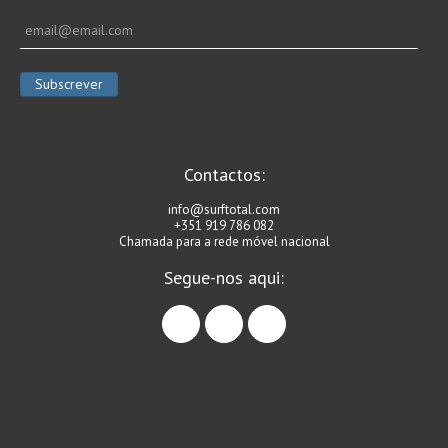
Alentejo
Algarve
Loja
Pranchas
Acessórios de Surf
Contactos:
SurfWear
info@surftotal.com
Skate
+351 919 786 082
Chamada para a rede móvel nacional
Acessórios de moda
Segue-nos aqui:
Cursos de Shape
Contactos
facebook
instagram
linkedin
Contactos Surftotal