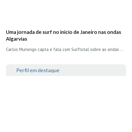
Vídeos
Nacional
Internacional
Uma jornada de surf no inicio de Janeiro nas ondas
Exclusivos
Algarvias
Fotogaleria
Carlos Muriongo capta e fala com Surftotal sobre as ondas …
Nacional
Internacional
Perfil em destaque
Exclusivas
Guia De Praias
Norte
Grande Porto
Costa de Prata
Oeste
Grande Lisboa