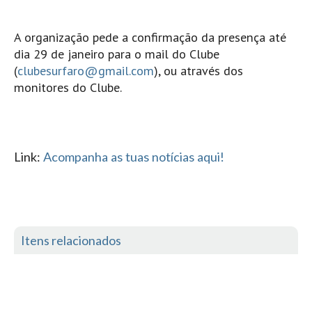
Boardriders Ericeira HD
A organização pede a confirmação da presença até
Ericeira Praias Sul HD
dia 29 de janeiro para o mail do Clube
Foz do Lizandro
(
clubesurfaro@gmail.com
), ou através dos
SINTRA
monitores do Clube.
Praia Grande HD
Praia Grande Panorâmica HD
LINHA DE CASCAIS/ESTORIL
Link:
Acompanha as tuas notícias aqui!
Guincho Norte
São Pedro do estoril
Parede
Carcavelos HD
Itens relacionados
Carcavelos Secret HD
Carcavelos - Calhau
COSTA DA CAPARICA HD