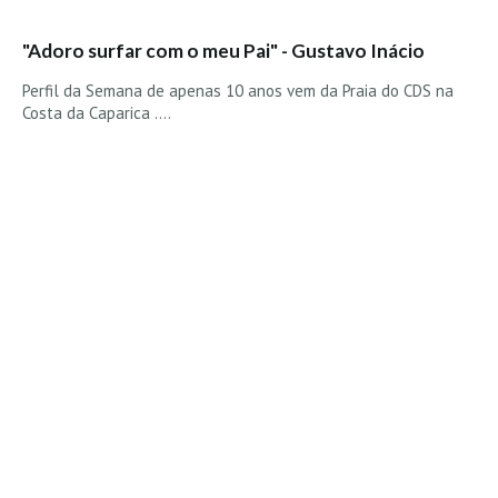
Alentejo
"Adoro surfar com o meu Pai" - Gustavo Inácio
Algarve
Perfil da Semana de apenas 10 anos vem da Praia do CDS na
Loja
Costa da Caparica ....
Pranchas
Acessórios de Surf
SurfWear
Skate
Acessórios de moda
Cursos de Shape
Contactos
Contactos Surftotal