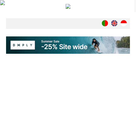
Notícias
Nacionais
Internacionais
Ambiente
Exclusivos
História
INDÚSTRIA
Nacional
Internacional
Exclusivos
Agenda de Eventos
Crónicas
Câmaras & Report