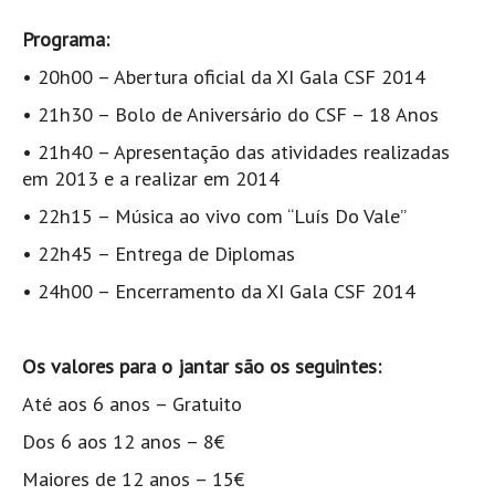
Mira
Programa:
FIGUEIRA DA FOZ
• 20h00 – Abertura oficial da XI Gala CSF 2014
Praia do Cabedelo HD
• 21h30 – Bolo de Aniversário do CSF – 18 Anos
NAZARÉ
• 21h40 – Apresentação das atividades realizadas
Nazaré panoramica praia norte
em 2013 e a realizar em 2014
Nazaré HD
• 22h15 – Música ao vivo com “Luís Do Vale”
Nazaré Praias Sul
• 22h45 – Entrega de Diplomas
PENICHE
• 24h00 – Encerramento da XI Gala CSF 2014
Peniche - Consolação Norte HD
Peniche Supertubos HD
SANTA CRUZ
Os valores para o jantar são os seguintes:
Praia do Navio HD
Até aos 6 anos – Gratuito
ERICEIRA HD
Dos 6 aos 12 anos – 8€
Ericeira HD
Maiores de 12 anos – 15€
Ericeira - Ribeira D'Ilhas HD