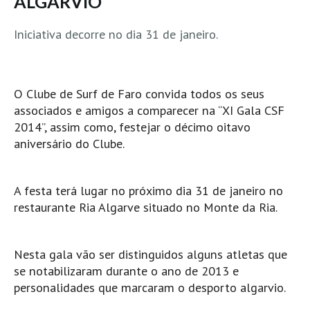
ALGARVIO
Pedras do Corgo - Melanina HD
Cabo do Mundo HD
Iniciativa decorre no dia 31 de janeiro.
Leça - L'Kodak (Aterro) HD
Leça da Palmeira HD
O Clube de Surf de Faro convida todos os seus
Leça da Palmeira bar Oscar HD
associados e amigos a comparecer na “XI Gala CSF
Matosinhos HD
2014”, assim como, festejar o décimo oitavo
Matosinhos - Vagas Bar HD
aniversário do Clube.
Cabedelo do Porto
Espinho HD
A festa terá lugar no próximo dia 31 de janeiro no
Espinho vista aérea HD
restaurante Ria Algarve situado no Monte da Ria.
Espinho - Silvalde HD
AVEIRO
Nesta gala vão ser distinguidos alguns atletas que
Cortegaça (Vila do Surf) HD
se notabilizaram durante o ano de 2013 e
Cortegaça Onda Pontão HD
personalidades que marcaram o desporto algarvio.
Praia da Barra Norte HD