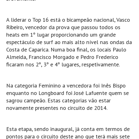
Pedras do Corgo - Melanina HD
Cabo do Mundo HD
A liderar o Top 16 está o bicampeão nacional, Vasco
Leça - L'Kodak (Aterro) HD
Ribeiro, vencedor da prova que passou todos os
Leça da Palmeira HD
heats em 1º lugar proporcionando um grande
espectáculo de surf ao mais alto nível nas ondas da
Leça da Palmeira bar Oscar HD
Costa de Caparica. Numa boa final, os locais Paulo
Matosinhos HD
Almeida, Francisco Morgado e Pedro Frederico
Matosinhos - Vagas Bar HD
ficaram nos 2º, 3º e 4º lugares, respetivamente.
Cabedelo do Porto
Espinho HD
Na categoria Feminino a vencedora foi Inês Bispo
Espinho vista aérea HD
enquanto no Longboard foi José Lafuente quem se
Espinho - Silvalde HD
sagrou campeão. Estas categorias vão estar
novamente presentes no circuito de 2014.
AVEIRO
Cortegaça (Vila do Surf) HD
Cortegaça Onda Pontão HD
Esta etapa, sendo inaugural, já conta em termos de
pontos para o circuito deste ano que terá mais sete
Praia da Barra Norte HD