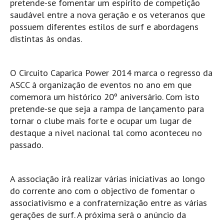
pretende-se fomentar um espírito de competição
Boardriders Ericeira HD
saudável entre a nova geração e os veteranos que
possuem diferentes estilos de surf e abordagens
Ericeira Praias Sul HD
distintas às ondas.
Foz do Lizandro
SINTRA
O Circuito Caparica Power 2014 marca o regresso da
Praia Grande HD
ASCC à organização de eventos no ano em que
Praia Grande Panorâmica HD
comemora um histórico 20º aniversário. Com isto
LINHA DE CASCAIS/ESTORIL
pretende-se que seja a rampa de lançamento para
Guincho Norte
tornar o clube mais forte e ocupar um lugar de
destaque a nível nacional tal como aconteceu no
São Pedro do estoril
passado.
Parede
Carcavelos HD
A associação irá realizar várias iniciativas ao longo
Carcavelos Secret HD
do corrente ano com o objectivo de fomentar o
Carcavelos - Calhau
associativismo e a confraternização entre as várias
COSTA DA CAPARICA HD
gerações de surf. A próxima será o anúncio da