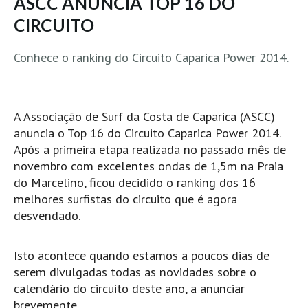
ASCC ANUNCIA TOP 16 DO
MINHO
CIRCUITO
Moledo HD
Conhece o ranking do Circuito Caparica Power 2014.
Vila Praia de Âncora HD
Viana do Castelo HD
Viana Pontão HD
A Associação de Surf da Costa de Caparica (ASCC)
Ofir
anuncia o Top 16 do Circuito Caparica Power 2014.
GRANDE PORTO
Após a primeira etapa realizada no passado mês de
novembro com excelentes ondas de 1,5m na Praia
Aguçadoura HD
do Marcelino, ficou decidido o ranking dos 16
Póvoa de Varzim
melhores surfistas do circuito que é agora
Póvoa de Varzim - Ferrari HD
desvendado.
Azurara HD
Praia de Árvore - Areal HD
Isto acontece quando estamos a poucos dias de
serem divulgadas todas as novidades sobre o
Mindelo
calendário do circuito deste ano, a anunciar
Mindelo meia laranja HD
brevemente.