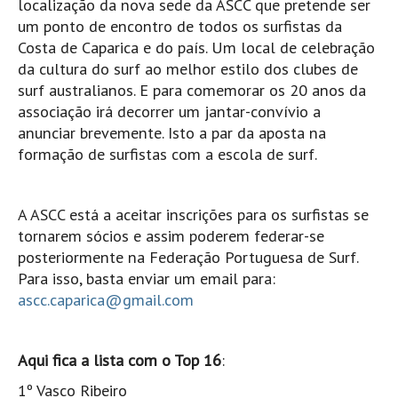
localização da nova sede da ASCC que pretende ser
Costa da Caparica - C.I.Surf HD
um ponto de encontro de todos os surfistas da
Costa da Caparica - Praia Norte HD
Costa de Caparica e do país. Um local de celebração
Costa da Caparica - Praia CDS - HD
da cultura do surf ao melhor estilo dos clubes de
Costa da Caparica - Marcelino Beach Cafe HD
surf australianos. E para comemorar os 20 anos da
associação irá decorrer um jantar-convívio a
Costa da Caparica - Fonte da Telha HD
anunciar brevemente. Isto a par da aposta na
ALENTEJO / ALGARVE
formação de surfistas com a escola de surf.
Monte Clérigo HD - O sargo
Quarteira
A ASCC está a aceitar inscrições para os surfistas se
Faro HD
tornarem sócios e assim poderem federar-se
Faro Surf Spot HD
posteriormente na Federação Portuguesa de Surf.
Fuzeta
Para isso, basta enviar um email para:
ascc.caparica@gmail.com
Fuzeta Vista Mar HD
MADEIRA
Machico HD
Aqui fica a lista com o Top 16
:
Laje, Contreiras e Ribeira da Janela HD
1º Vasco Ribeiro