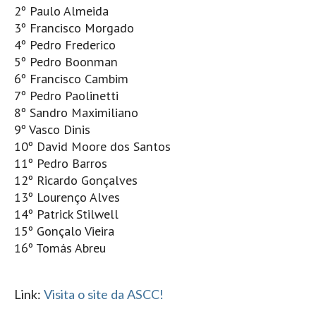
2º Paulo Almeida
Seixal HD
3º Francisco Morgado
BALI / INDONÉSIA
4º Pedro Frederico
Bali - Kuta e Kuta Reef HD
5º Pedro Boonman
Bali - Keramas HD
6º Francisco Cambim
7º Pedro Paolinetti
Bali - Uluwatu HD
8º Sandro Maximiliano
Ver Todas
9º Vasco Dinis
Entrevistas
10º David Moore dos Santos
11º Pedro Barros
Nacionais
12º Ricardo Gonçalves
Internacionais
13º Lourenço Alves
Exclusivas
14º Patrick Stilwell
15º Gonçalo Vieira
Perfil da semana
16º Tomás Abreu
Análises
Podcast Pulsar do Surf
Link:
Visita o site da ASCC!
Opinião