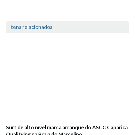
Vídeos
Nacional
Internacional
Itens relacionados
Exclusivos
Fotogaleria
Nacional
Internacional
Exclusivas
Guia De Praias
Norte
Grande Porto
Costa de Prata
Oeste
Surf de alto nível marca arranque do ASCC Caparica
Grande Lisboa
Qualifying na Praia do Marcelino