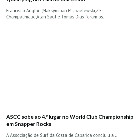
Alentejo
Francisco Anglani,Maksymilian Michaelewski,Zé
Algarve
Champalimaud,Alan Saul e Tomás Dias foram os…
Loja
Pranchas
Acessórios de Surf
SurfWear
Skate
Acessórios de moda
Cursos de Shape
Contactos
Contactos Surftotal
ASCC sobe ao 4.º lugar no World Club Championship
em Snapper Rocks
A Associação de Surf da Costa de Caparica concluiu a…