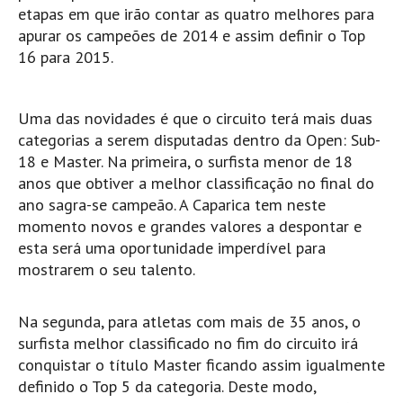
etapas em que irão contar as quatro melhores para
Mira
apurar os campeões de 2014 e assim definir o Top
FIGUEIRA DA FOZ
16 para 2015.
Praia do Cabedelo HD
NAZARÉ
Uma das novidades é que o circuito terá mais duas
Nazaré panoramica praia norte
categorias a serem disputadas dentro da Open: Sub-
Nazaré HD
18 e Master. Na primeira, o surfista menor de 18
anos que obtiver a melhor classificação no final do
Nazaré Praias Sul
ano sagra-se campeão. A Caparica tem neste
PENICHE
momento novos e grandes valores a despontar e
Peniche - Consolação Norte HD
esta será uma oportunidade imperdível para
Peniche Supertubos HD
mostrarem o seu talento.
SANTA CRUZ
Praia do Navio HD
Na segunda, para atletas com mais de 35 anos, o
surfista melhor classificado no fim do circuito irá
ERICEIRA HD
conquistar o título Master ficando assim igualmente
Ericeira HD
definido o Top 5 da categoria. Deste modo,
Ericeira - Ribeira D'Ilhas HD