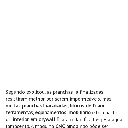
Mira
FIGUEIRA DA FOZ
Praia do Cabedelo HD
NAZARÉ
Nazaré panoramica praia norte
Nazaré HD
Nazaré Praias Sul
PENICHE
Peniche - Consolação Norte HD
Peniche Supertubos HD
Segundo explicou, as pranchas já finalizadas
SANTA CRUZ
resistiram melhor por serem impermeáveis, mas
Praia do Navio HD
muitas
pranchas inacabadas
,
blocos de foam
,
ERICEIRA HD
ferramentas
,
equipamentos
,
mobiliário
e boa parte
Ericeira HD
do
interior em drywall
ficaram danificados pela água
lamacenta. A máquina
CNC
ainda não pôde ser
Ericeira - Ribeira D'Ilhas HD