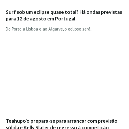
Alentejo
Surf sob um eclipse quase total? Há ondas previstas
Algarve
para 12 de agosto em Portugal
Loja
Do Porto a Lisboa e ao Algarve, o eclipse será…
Pranchas
Acessórios de Surf
SurfWear
Skate
Acessórios de moda
Cursos de Shape
Contactos
Contactos Surftotal
Teahupo'o prepara-se para arrancar com previsão
sólida e Kelly Slater de regresso à competição