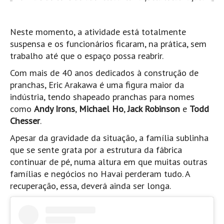
Costa da Caparica - C.I.Surf HD
Costa da Caparica - Praia Norte HD
Neste momento, a atividade está totalmente
Costa da Caparica - Praia CDS - HD
suspensa e os funcionários ficaram, na prática, sem
Costa da Caparica - Marcelino Beach Cafe HD
trabalho até que o espaço possa reabrir.
Costa da Caparica - Fonte da Telha HD
Com mais de 40 anos dedicados à construção de
ALENTEJO / ALGARVE
pranchas, Eric Arakawa é uma figura maior da
Monte Clérigo HD - O sargo
indústria, tendo shapeado pranchas para nomes
como
Andy Irons
,
Michael Ho
,
Jack Robinson
e
Todd
Quarteira
Chesser
.
Faro HD
Apesar da gravidade da situação, a família sublinha
Faro Surf Spot HD
que se sente grata por a estrutura da fábrica
Fuzeta
continuar de pé, numa altura em que muitas outras
Fuzeta Vista Mar HD
famílias e negócios no Havai perderam tudo. A
recuperação, essa, deverá ainda ser longa.
MADEIRA
Machico HD
Laje, Contreiras e Ribeira da Janela HD