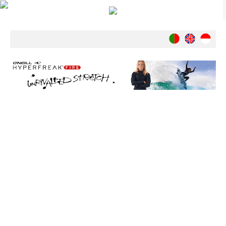
Notícias
Nacionais
Internacionais
Ambiente
Exclusivos
História
INDÚSTRIA
Nacional
Internacional
Exclusivos
Agenda de Eventos
Crónicas
Câmaras & Report