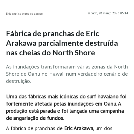
MINHO
sábado, 28 março 2026 05:14
Eric explica o que se passou
Moledo HD
Vila Praia de Âncora HD
Fábrica de pranchas de Eric
Viana do Castelo HD
Arakawa parcialmente destruída
Viana Pontão HD
nas cheias do North Shore
Ofir
GRANDE PORTO
As inundações transformaram várias zonas da North
Aguçadoura HD
Shore de Oahu no Hawaii num verdadeiro cenário de
destruição.
Póvoa de Varzim
Póvoa de Varzim - Ferrari HD
Uma das fábricas mais icónicas do surf havaiano foi
Azurara HD
fortemente afetada pelas inundações em Oahu. A
Praia de Árvore - Areal HD
produção está parada e foi lançada uma campanha
de angariação de fundos.
Mindelo
A fábrica de pranchas de
Eric Arakawa
, um dos
Mindelo meia laranja HD