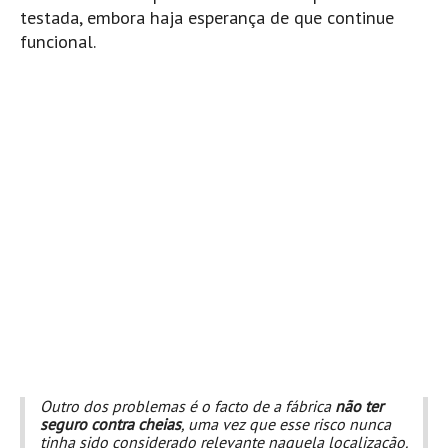
testada, embora haja esperança de que continue
Boardriders Ericeira HD
funcional.
Ericeira Praias Sul HD
Foz do Lizandro
SINTRA
Praia Grande HD
Praia Grande Panorâmica HD
LINHA DE CASCAIS/ESTORIL
Guincho Norte
São Pedro do estoril
Parede
Carcavelos HD
Carcavelos Secret HD
Carcavelos - Calhau
Outro dos problemas é o facto de a fábrica
não ter
COSTA DA CAPARICA HD
seguro contra cheias
, uma vez que esse risco nunca
tinha sido considerado relevante naquela localização.