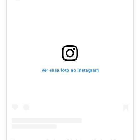
Seixal HD
BALI / INDONÉSIA
Bali - Kuta e Kuta Reef HD
Bali - Keramas HD
Bali - Uluwatu HD
Ver Todas
Entrevistas
Ver essa foto no Instagram
Nacionais
Internacionais
Exclusivas
Perfil da semana
Análises
Podcast Pulsar do Surf
Opinião