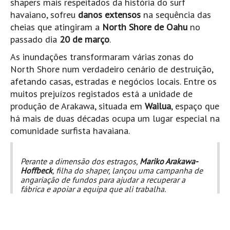
shapers mais respeitados da história do surf
Pedras do Corgo - Melanina HD
havaiano, sofreu
danos extensos
na sequência das
Cabo do Mundo HD
cheias que atingiram a
North Shore de Oahu
no
Leça - L'Kodak (Aterro) HD
passado dia
20 de março
.
Leça da Palmeira HD
As inundações transformaram várias zonas do
North Shore num verdadeiro cenário de destruição,
Leça da Palmeira bar Oscar HD
afetando casas, estradas e negócios locais. Entre os
Matosinhos HD
muitos prejuízos registados está a unidade de
Matosinhos - Vagas Bar HD
produção de Arakawa, situada em
Wailua
, espaço que
Cabedelo do Porto
há mais de duas décadas ocupa um lugar especial na
comunidade surfista havaiana.
Espinho HD
Espinho vista aérea HD
Perante a dimensão dos estragos,
Mariko Arakawa-
Espinho - Silvalde HD
Hoffbeck
, filha do shaper, lançou uma campanha de
angariação de fundos para ajudar a recuperar a
AVEIRO
fábrica e apoiar a equipa que ali trabalha.
Cortegaça (Vila do Surf) HD
Cortegaça Onda Pontão HD
Praia da Barra Norte HD