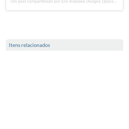
Um post compartilhado por Eric Arakawa Designs (@arakawasurfboards)
Vídeos
Nacional
Internacional
Exclusivos
Fotogaleria
Itens relacionados
Nacional
Internacional
Exclusivas
Guia De Praias
Norte
Grande Porto
Costa de Prata
Oeste
Grande Lisboa