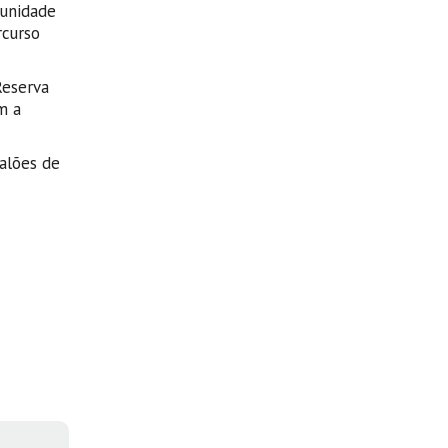
tunidade
rcurso
Reserva
m a
alões de