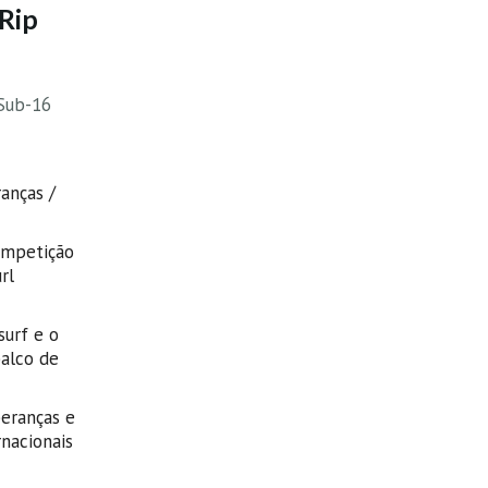
 Rip
 Sub-16
anças /
competição
rl
surf e o
palco de
peranças e
nacionais