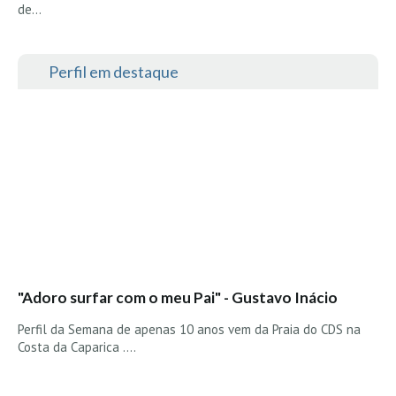
de…
Seixal HD
BALI / INDONÉSIA
Bali - Kuta e Kuta Reef HD
Perfil em destaque
Bali - Keramas HD
Bali - Uluwatu HD
Ver Todas
Entrevistas
Nacionais
Internacionais
Exclusivas
Perfil da semana
"Adoro surfar com o meu Pai" - Gustavo Inácio
Análises
Perfil da Semana de apenas 10 anos vem da Praia do CDS na
Podcast Pulsar do Surf
Costa da Caparica ....
Opinião