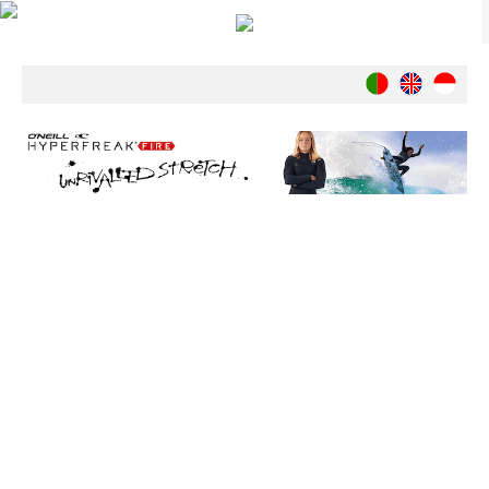
Notícias
Nacionais
Internacionais
Ambiente
Exclusivos
História
INDÚSTRIA
Nacional
Internacional
Exclusivos
Agenda de Eventos
Crónicas
Câmaras & Report