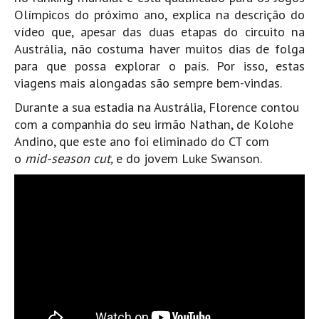
Pedras do Corgo - Melanina HD
Olímpicos do próximo ano, explica na descrição do
Cabo do Mundo HD
vídeo que, apesar das duas etapas do circuito na
Austrália, não costuma haver muitos dias de folga
Leça - L'Kodak (Aterro) HD
para que possa explorar o país. Por isso, estas
Leça da Palmeira HD
viagens mais alongadas são sempre bem-vindas.
Leça da Palmeira bar Oscar HD
Durante a sua estadia na Austrália, Florence contou
Matosinhos HD
com a companhia do seu irmão Nathan, de Kolohe
Andino, que este ano foi eliminado do CT com
Matosinhos - Vagas Bar HD
o
mid-season cut,
e do jovem Luke Swanson.
Cabedelo do Porto
Espinho HD
Espinho vista aérea HD
Espinho - Silvalde HD
AVEIRO
Cortegaça (Vila do Surf) HD
Cortegaça Onda Pontão HD
Praia da Barra Norte HD