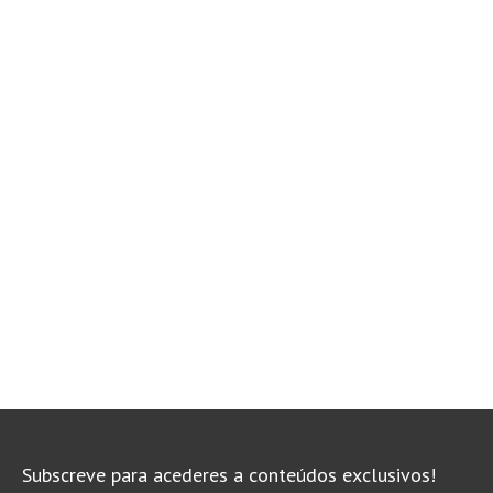
Alentejo
Algarve
Loja
Pranchas
Acessórios de Surf
SurfWear
Skate
Acessórios de moda
Cursos de Shape
Contactos
Contactos Surftotal
Subscreve para acederes a conteúdos exclusivos!