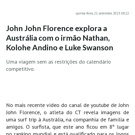
MINHO
quinta-feira, 21 setembro 2023 08:22
Moledo HD
John John Florence explora a
Vila Praia de Âncora HD
Austrália com o irmão Nathan,
Viana do Castelo HD
Kolohe Andino e Luke Swanson
Viana Pontão HD
Ofir
Uma viagem sem as restrições do calendário
GRANDE PORTO
competitivo.
Aguçadoura HD
Póvoa de Varzim
Póvoa de Varzim - Ferrari HD
Azurara HD
No mais recente vídeo do canal de youtube de John
Praia de Árvore - Areal HD
John Florence, o atleta do CT revela imagens de
uma surf trip à Austrália, na companhia de família e
Mindelo
amigos. O surfista, que este ano ficou em 8º lugar
Mindelo meia laranja HD
no ranking mundial e está qualificado para os Jogos