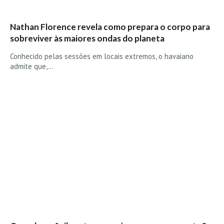
Boardriders Ericeira HD
Nathan Florence revela como prepara o corpo para
Ericeira Praias Sul HD
sobreviver às maiores ondas do planeta
Foz do Lizandro
Conhecido pelas sessões em locais extremos, o havaiano
SINTRA
admite que,…
Praia Grande HD
Praia Grande Panorâmica HD
LINHA DE CASCAIS/ESTORIL
Guincho Norte
São Pedro do estoril
Parede
Carcavelos HD
Carcavelos Secret HD
Carcavelos - Calhau
COSTA DA CAPARICA HD