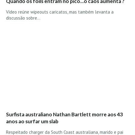
Quando os foils entram no pico...o caos aumenta ?
Costa da Caparica - C.I.Surf HD
Costa da Caparica - Praia Norte HD
Vídeo reúne wipeouts caricatos, mas também levanta a
discussão sobre…
Costa da Caparica - Praia CDS - HD
Costa da Caparica - Marcelino Beach Cafe HD
Costa da Caparica - Fonte da Telha HD
ALENTEJO / ALGARVE
Monte Clérigo HD - O sargo
Quarteira
Faro HD
Faro Surf Spot HD
Fuzeta
Fuzeta Vista Mar HD
MADEIRA
Surfista australiano Nathan Bartlett morre aos 43
Machico HD
anos ao surfar um slab
Laje, Contreiras e Ribeira da Janela HD
Respeitado charger da South Coast australiana, marido e pai