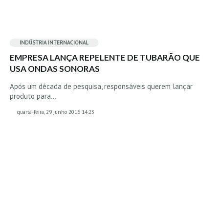
Costa da Caparica - C.I.Surf HD
Costa da Caparica - Praia Norte HD
Costa da Caparica - Praia CDS - HD
INDÚSTRIA INTERNACIONAL
Costa da Caparica - Marcelino Beach Cafe HD
EMPRESA LANÇA REPELENTE DE TUBARÃO QUE
Costa da Caparica - Fonte da Telha HD
USA ONDAS SONORAS
ALENTEJO / ALGARVE
Após um década de pesquisa, responsáveis querem lançar
Monte Clérigo HD - O sargo
produto para…
Quarteira
quarta-feira, 29 junho 2016 14:23
Faro HD
Faro Surf Spot HD
Fuzeta
Fuzeta Vista Mar HD
MADEIRA
Machico HD
Laje, Contreiras e Ribeira da Janela HD