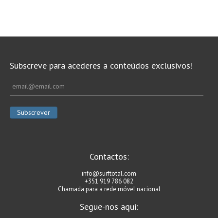
Subscreve para acederes a conteúdos exclusivos!
Contactos:
info@surftotal.com
+351 919 786 082
Chamada para a rede móvel nacional
Segue-nos aqui: