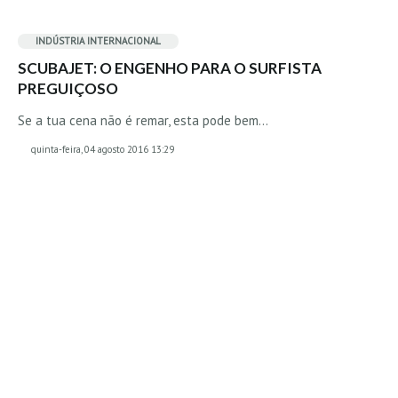
MINHO
INDÚSTRIA INTERNACIONAL
Moledo HD
SCUBAJET: O ENGENHO PARA O SURFISTA
Vila Praia de Âncora HD
PREGUIÇOSO
Viana do Castelo HD
Se a tua cena não é remar, esta pode bem…
Viana Pontão HD
quinta-feira, 04 agosto 2016 13:29
Ofir
GRANDE PORTO
Aguçadoura HD
Póvoa de Varzim
Póvoa de Varzim - Ferrari HD
Azurara HD
Praia de Árvore - Areal HD
Mindelo
Mindelo meia laranja HD