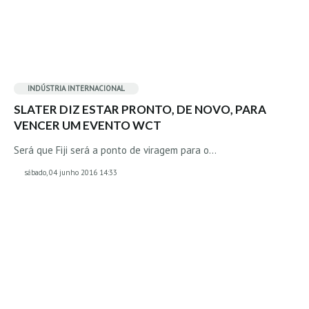
Seixal HD
BALI / INDONÉSIA
Bali - Kuta e Kuta Reef HD
Bali - Keramas HD
INDÚSTRIA INTERNACIONAL
Bali - Uluwatu HD
SLATER DIZ ESTAR PRONTO, DE NOVO, PARA
Ver Todas
VENCER UM EVENTO WCT
Entrevistas
Será que Fiji será a ponto de viragem para o…
Nacionais
sábado, 04 junho 2016 14:33
Internacionais
Exclusivas
Perfil da semana
Análises
Podcast Pulsar do Surf
Opinião