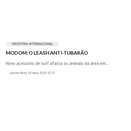
Vídeos
Nacional
Internacional
Exclusivos
Fotogaleria
INDÚSTRIA INTERNACIONAL
Nacional
MODOM: O LEASH ANTI-TUBARÃO
Internacional
Novo acessório de surf afasta os animais da área em…
Exclusivas
quinta-feira, 19 maio 2016 15:23
Guia De Praias
Norte
Grande Porto
Costa de Prata
Oeste
Grande Lisboa