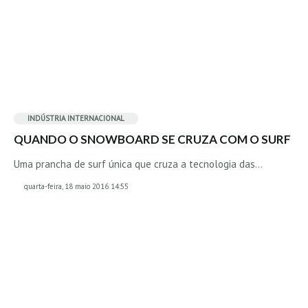
INDÚSTRIA INTERNACIONAL
QUANDO O SNOWBOARD SE CRUZA COM O SURF
Uma prancha de surf única que cruza a tecnologia das…
quarta-feira, 18 maio 2016 14:55