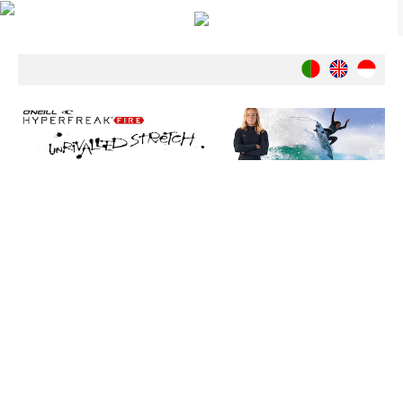
Notícias
Nacionais
Internacionais
Ambiente
Exclusivos
História
INDÚSTRIA
Nacional
Internacional
Exclusivos
Agenda de Eventos
Crónicas
Câmaras & Report