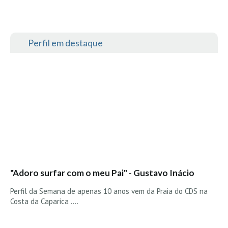
Perfil em destaque
"Adoro surfar com o meu Pai" - Gustavo Inácio
Perfil da Semana de apenas 10 anos vem da Praia do CDS na
Costa da Caparica ....