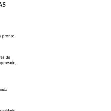
AS
á pronto
vés de
mprovado,
unda
revidade.