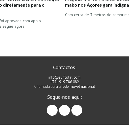
o diretamente para o
mako nos Açores gera indign
Com cerca de 3 metros de comprim
 foi aprovada com apoio
o e segue agora…
Contactos:
info@surftotal.com
+351 919 786 082
Chamada para a rede móvel nacional
Segue-nos aqui:
facebook
instagram
linkedin