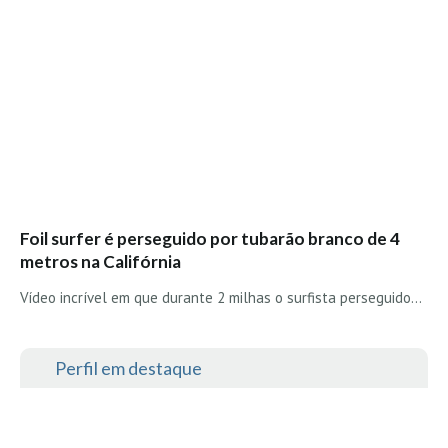
Alentejo
Algarve
Loja
Pranchas
Acessórios de Surf
SurfWear
Skate
Foil surfer é perseguido por tubarão branco de 4
Acessórios de moda
metros na Califórnia
Cursos de Shape
Vídeo incrível em que durante 2 milhas o surfista perseguido…
Contactos
Contactos Surftotal
Perfil em destaque