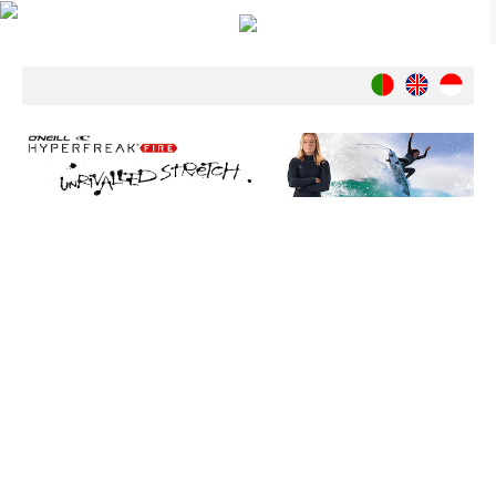
Notícias
Nacionais
Internacionais
Ambiente
Exclusivos
História
INDÚSTRIA
Nacional
Internacional
Exclusivos
Agenda de Eventos
Crónicas
Câmaras & Report