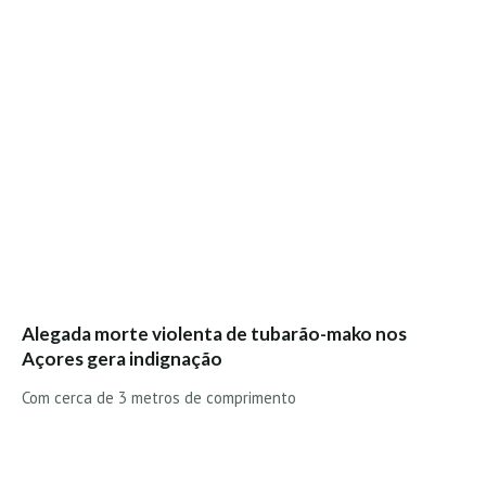
Vídeos
Nacional
Internacional
Exclusivos
Fotogaleria
Nacional
Internacional
Exclusivas
Guia De Praias
Alegada morte violenta de tubarão-mako nos
Norte
Açores gera indignação
Grande Porto
Com cerca de 3 metros de comprimento
Costa de Prata
Oeste
Grande Lisboa