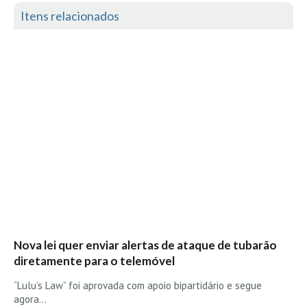
Seixal HD
Itens relacionados
BALI / INDONÉSIA
Bali - Kuta e Kuta Reef HD
Bali - Keramas HD
Bali - Uluwatu HD
Ver Todas
Entrevistas
Nacionais
Internacionais
Exclusivas
Perfil da semana
Nova lei quer enviar alertas de ataque de tubarão
Análises
diretamente para o telemóvel
Podcast Pulsar do Surf
“Lulu’s Law” foi aprovada com apoio bipartidário e segue
Opinião
agora…