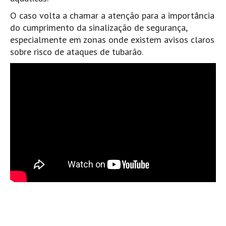
Costa da Caparica - C.I.Surf HD
O caso volta a chamar a atenção para a importância
Costa da Caparica - Praia Norte HD
do cumprimento da sinalização de segurança,
Costa da Caparica - Praia CDS - HD
especialmente em zonas onde existem avisos claros
Costa da Caparica - Marcelino Beach Cafe HD
sobre risco de ataques de tubarão.
Costa da Caparica - Fonte da Telha HD
ALENTEJO / ALGARVE
Monte Clérigo HD - O sargo
Quarteira
Faro HD
Faro Surf Spot HD
Fuzeta
Fuzeta Vista Mar HD
MADEIRA
Machico HD
Laje, Contreiras e Ribeira da Janela HD