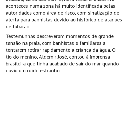
Pedras do Corgo - Melanina HD
aconteceu numa zona há muito identificada pelas
Cabo do Mundo HD
autoridades como área de risco, com sinalização de
alerta para banhistas devido ao histórico de ataques
Leça - L'Kodak (Aterro) HD
de tubarão.
Leça da Palmeira HD
Testemunhas descreveram momentos de grande
Leça da Palmeira bar Oscar HD
tensão na praia, com banhistas e familiares a
Matosinhos HD
tentarem retirar rapidamente a criança da água. O
tio do menino, Aldemir José, contou à imprensa
Matosinhos - Vagas Bar HD
brasileira que tinha acabado de sair do mar quando
Cabedelo do Porto
ouviu um ruído estranho.
Espinho HD
Espinho vista aérea HD
Espinho - Silvalde HD
AVEIRO
Cortegaça (Vila do Surf) HD
Cortegaça Onda Pontão HD
Praia da Barra Norte HD