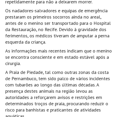
repetidamente para não a deixarem morrer.
Boardriders Ericeira HD
Os nadadores-salvadores e equipas de emergência
Ericeira Praias Sul HD
prestaram os primeiros socorros ainda no areal,
antes de o menino ser transportado para o Hospital
Foz do Lizandro
da Restauração, no Recife. Devido à gravidade dos
SINTRA
ferimentos, os médicos tiveram de amputar a perna
Praia Grande HD
esquerda da criança.
Praia Grande Panorâmica HD
As informações mais recentes indicam que o menino
LINHA DE CASCAIS/ESTORIL
se encontra consciente e em estado estável após a
Guincho Norte
cirurgia.
São Pedro do estoril
A Praia de Piedade, tal como outras zonas da costa
de Pernambuco, tem sido palco de vários incidentes
Parede
com tubarões ao longo das últimas décadas. A
Carcavelos HD
presença destes animais na região levou as
Carcavelos Secret HD
autoridades a reforçarem avisos e restrições em
Carcavelos - Calhau
determinados troços de praia, procurando reduzir o
risco para banhistas e praticantes de atividades
COSTA DA CAPARICA HD
aquáticas.