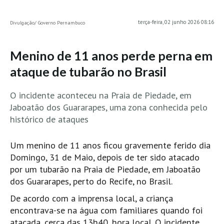
MINHO
terça-feira, 02 junho 2026 08:16
Divulgação/ Governo Pernambuco
Moledo HD
Vila Praia de Âncora HD
Menino de 11 anos perde perna em
Viana do Castelo HD
ataque de tubarão no Brasil
Viana Pontão HD
Ofir
O incidente aconteceu na Praia de Piedade, em
GRANDE PORTO
Jaboatão dos Guararapes, uma zona conhecida pelo
histórico de ataques
Aguçadoura HD
Póvoa de Varzim
Um menino de 11 anos ficou gravemente ferido dia
Póvoa de Varzim - Ferrari HD
Domingo, 31 de Maio, depois de ter sido atacado
Azurara HD
por um tubarão na Praia de Piedade, em Jaboatão
dos Guararapes, perto do Recife, no Brasil.
Praia de Árvore - Areal HD
De acordo com a imprensa local, a criança
Mindelo
encontrava-se na água com familiares quando foi
Mindelo meia laranja HD
atacada, cerca das 13h40, hora local. O incidente