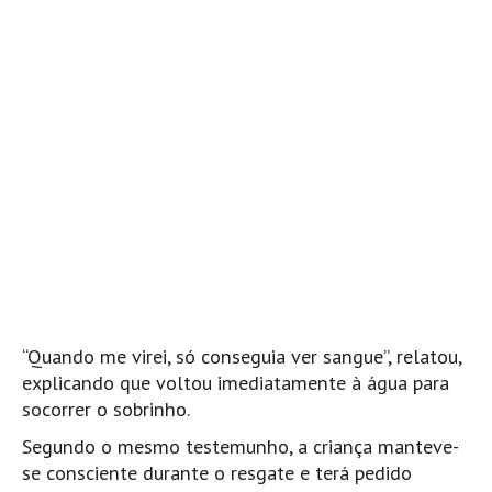
Mira
FIGUEIRA DA FOZ
Praia do Cabedelo HD
NAZARÉ
Nazaré panoramica praia norte
Nazaré HD
Nazaré Praias Sul
PENICHE
Peniche - Consolação Norte HD
Peniche Supertubos HD
“Quando me virei, só conseguia ver sangue”, relatou,
SANTA CRUZ
explicando que voltou imediatamente à água para
Praia do Navio HD
socorrer o sobrinho.
ERICEIRA HD
Segundo o mesmo testemunho, a criança manteve-
Ericeira HD
se consciente durante o resgate e terá pedido
Ericeira - Ribeira D'Ilhas HD